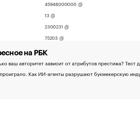
45948000000
13
2300231
75203
есное на РБК
ко ваш авторитет зависит от атрибутов престижа? Тест 
 проиграло. Как ИИ-агенты разрушают букмекерскую ин