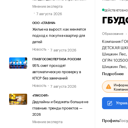
Мнение эксперта
ДЕЙСТВУЕТ
ОБНОВ
7 августа 2026
ГБУД
ООО «СТАВНИ»
Жилье на вырост: как меняется
Образование
подход к покупке квартир для
Компания Г
детей
ДЕТСКАЯ ШКОЛ
Новость
7 августа 2026
Шишкин Лес, 
ОГРН 102500
ГЛАВГОСЭКСПЕРТИЗА РОССИИ
95% смет проходят
Шишкин Лес, 
автоматическую проверку в
Подробнее
КПСР без замечаний
Информац
Новость
7 августа 2026
Компания
«ПМСОФТ»
Дедлайны и бюджеты больше не
Управ
главные: тренды проектов —
2026
Мнение эксперта
Профиль
Гос