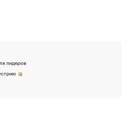
для лидеров
дустрию