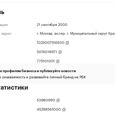
ль
ации
21 сентября 2000
 адрес
г. Москва, вн.тер. г. Муниципальный округ Кр
1025007516930
5074018971
775101001
е профилем бизнеса и публикуйте новости
 узнаваемость и развивайте личный бренд на РБК
татистики
53980990
45298561000