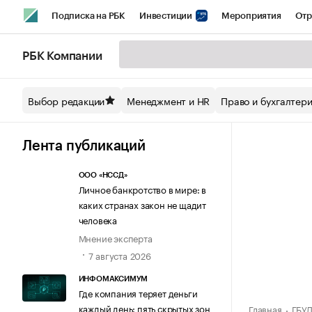
Подписка на РБК
Инвестиции
Мероприятия
Отр
Спорт
Школа управления РБК
РБК Образование
РБ
РБК Компании
Стиль
Крипто
РБК Бизнес-среда
Дискуссионный кл
Выбор редакции
Менеджмент и HR
Право и бухгалтер
Спецпроекты СПб
Конференции СПб
Спецпроекты
Технологии и медиа
Финансы
Рынок наличной валют
Лента публикаций
ООО «НССД»
Личное банкротство в мире: в
каких странах закон не щадит
человека
Мнение эксперта
7 августа 2026
ИНФОМАКСИМУМ
Где компания теряет деньги
каждый день: пять скрытых зон
Главная
ГБУ