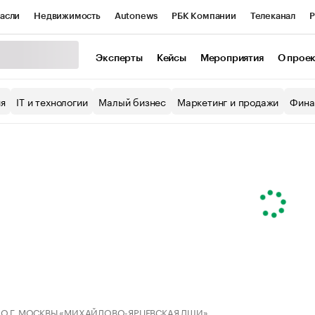
асли
Недвижимость
Autonews
РБК Компании
Телеканал
Р
К Курсы
РБК Life
Тренды
Визионеры
Национальные проекты
Эксперты
Кейсы
Мероприятия
О прое
уб
Исследования
Кредитные рейтинги
Франшизы
Газета
ия
IT и технологии
Малый бизнес
Маркетинг и продажи
Фина
Проверка контрагентов
Политика
Экономика
Бизнес
ы
ДО Г. МОСКВЫ «МИХАЙЛОВО-ЯРЦЕВСКАЯ ДШИ»