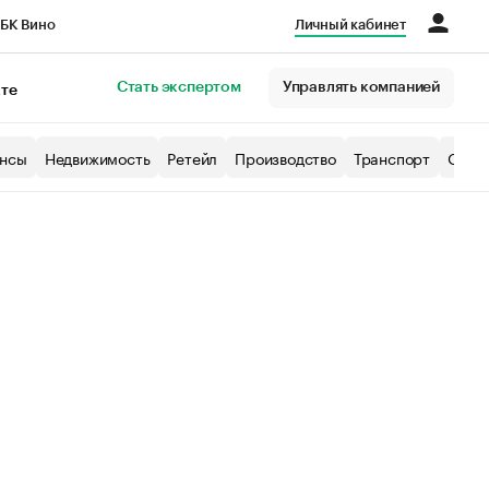
БК Вино
Личный кабинет
Город
Стать экспертом
Управлять компанией
кте
нсы
Недвижимость
Ретейл
Производство
Транспорт
Образ