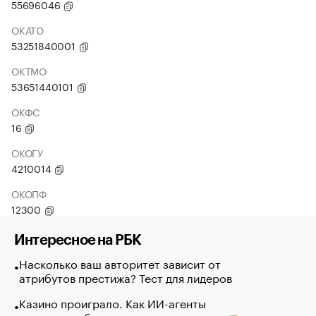
55696046
ОКАТО
53251840001
ОКТМО
53651440101
ОКФС
16
ОКОГУ
4210014
ОКОПФ
12300
Интересное на РБК
Насколько ваш авторитет зависит от
атрибутов престижа? Тест для лидеров
Казино проиграло. Как ИИ-агенты