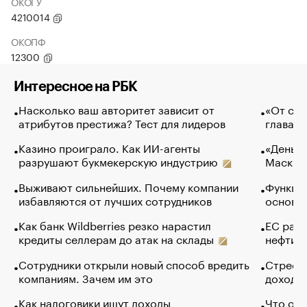
ОКОГУ
4210014
ОКОПФ
12300
Интересное на РБК
Насколько ваш авторитет зависит от
«От спо
атрибутов престижа? Тест для лидеров
глава к
Казино проиграло. Как ИИ-агенты
«Деньги
разрушают букмекерскую индустрию
Маск в 
Выживают сильнейших. Почему компании
Функции
избавляются от лучших сотрудников
основ э
Как банк Wildberries резко нарастил
ЕС раз
кредиты селлерам до атак на склады
нефти —
Сотрудники открыли новый способ вредить
Стресс 
компаниям. Зачем им это
доходов
Как налоговики ищут доходы
Что обв