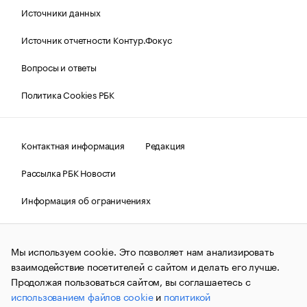
Источники данных
Источник отчетности Контур.Фокус
Вопросы и ответы
Политика Cookies РБК
Контактная информация
Редакция
Рассылка РБК Новости
Информация об ограничениях
Правовая информация
О соблюдении авторских прав
Мы используем cookie. Это позволяет нам анализировать
© АО «РОСБИЗНЕСКОНСАЛТИНГ»,
1995–2026.
Сообщения
и материалы информационного агентства «РБК»
взаимодействие посетителей с сайтом и делать его лучше.
(зарегистрировано Федеральной службой по надзору в сфере
Продолжая пользоваться сайтом, вы соглашаетесь с
связи, информационных технологий и массовых
использованием файлов cookie
и
политикой
коммуникаций (Роскомнадзор) 09.12.2015 за номером ИА