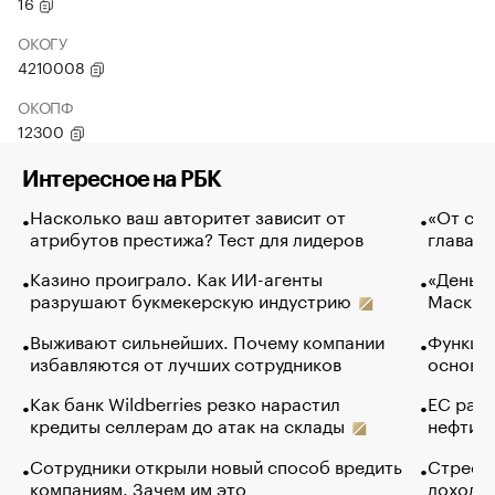
16
ОКОГУ
4210008
ОКОПФ
12300
Интересное на РБК
Насколько ваш авторитет зависит от
«От спо
атрибутов престижа? Тест для лидеров
глава к
Казино проиграло. Как ИИ-агенты
«Деньги
разрушают букмекерскую индустрию
Маск в 
Выживают сильнейших. Почему компании
Функции
избавляются от лучших сотрудников
основ э
Как банк Wildberries резко нарастил
ЕС раз
кредиты селлерам до атак на склады
нефти —
Сотрудники открыли новый способ вредить
Стресс 
компаниям. Зачем им это
доходов