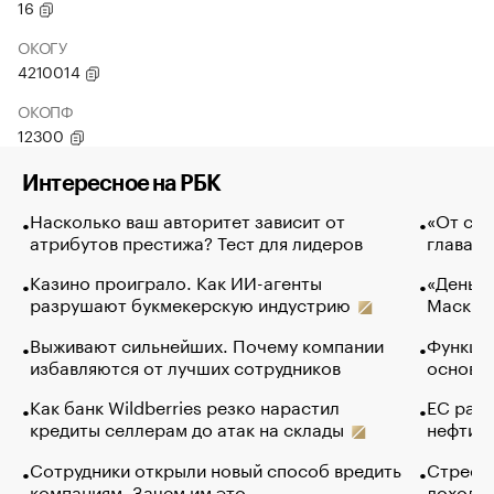
16
ОКОГУ
4210014
ОКОПФ
12300
Интересное на РБК
Насколько ваш авторитет зависит от
«От спо
атрибутов престижа? Тест для лидеров
глава к
Казино проиграло. Как ИИ-агенты
«Деньги
разрушают букмекерскую индустрию
Маск в 
Выживают сильнейших. Почему компании
Функции
избавляются от лучших сотрудников
основ э
Как банк Wildberries резко нарастил
ЕС раз
кредиты селлерам до атак на склады
нефти —
Сотрудники открыли новый способ вредить
Стресс 
компаниям. Зачем им это
доходов