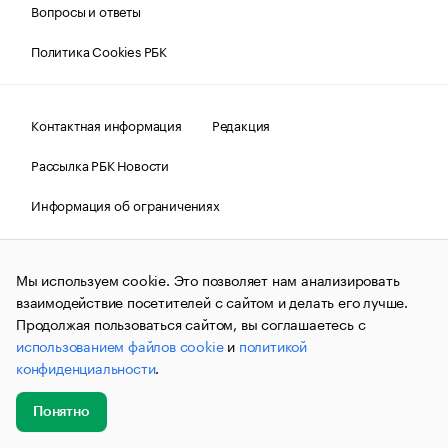
Вопросы и ответы
Политика Cookies РБК
Контактная информация
Редакция
Рассылка РБК Новости
Информация об ограничениях
Правовая информация
О соблюдении авторских прав
Мы используем cookie. Это позволяет нам анализировать
© АО «РОСБИЗНЕСКОНСАЛТИНГ»,
1995–2026.
Сообщения
и материалы информационного агентства «РБК»
взаимодействие посетителей с сайтом и делать его лучше.
(зарегистрировано Федеральной службой по надзору в сфере
Продолжая пользоваться сайтом, вы соглашаетесь с
связи, информационных технологий и массовых
использованием файлов cookie
и
политикой
коммуникаций (Роскомнадзор) 09.12.2015 за номером ИА
№ФС77-63848) сопровождаются пометкой «РБК». Отдельные
конфиденциальности
.
публикации могут содержать информацию,
не предназначенную для пользователей
до 18 лет.
companycardsfeedback@rbc.ru
Понятно
Добавить
Главное
Эксперты
Кейсы
Мероприятия