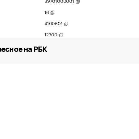
69701000001
16
4100601
12300
есное на РБК