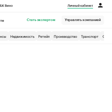
БК Вино
Личный кабинет
Город
Стать экспертом
Управлять компанией
кте
нсы
Недвижимость
Ретейл
Производство
Транспорт
Образ