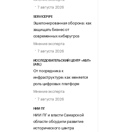
7 августа 2026
SERVICEPIPE
Эшелонированная оборона: как
защищать бизнес от
современных киберугроз
Мнение эксперта
7 августа 2026
ИССЛЕДОВАТЕЛЬСКИЙ ЦЕНТР «АБП»
(ABL)
От посредника к
инфраструктуре: как меняется
роль цифровых платформ
Мнение эксперта
7 августа 2026
НИИ ПГ
НИИ ПГ и власти Самарской
области обсудили развитие
исторического центра