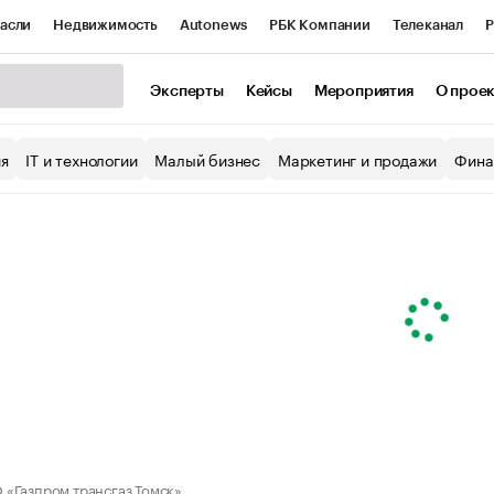
асли
Недвижимость
Autonews
РБК Компании
Телеканал
Р
К Курсы
РБК Life
Тренды
Визионеры
Национальные проекты
Эксперты
Кейсы
Мероприятия
О прое
уб
Исследования
Кредитные рейтинги
Франшизы
Газета
ия
IT и технологии
Малый бизнес
Маркетинг и продажи
Фина
Проверка контрагентов
Политика
Экономика
Бизнес
ы
«Газпром трансгаз Томск»