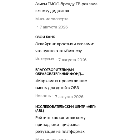
Зачем FMCG-бренду ТВ-реклама
в эпоху диджитал
Мнение эксперта
7 августа 2026
СВОЙ БАНК
Эквайринг простыми словами:
что нужно знать бизнесу
Интервью
7 августа 2026
БЛАГОТВОРИТЕЛЬНЫЙ
ОБРАЗОВАТЕЛЬНЫЙ ФОНД
«МАРХАМАТ»
«Мархамат» провел летние
смены для детей с ОВЗ
Новость
7 августа 2026
ИССЛЕДОВАТЕЛЬСКИЙ ЦЕНТР «АБП»
(ABL)
Рейтинг как капитал: кому
принадлежит цифровая
репутация на платформах
Мнение эксперта