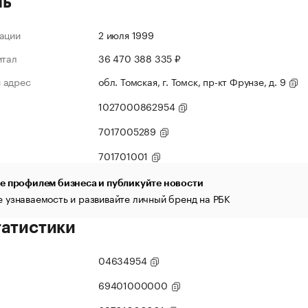
ль
ации
2 июля 1999
итал
36 470 388 335 ₽
 адрес
обл. Томская, г. Томск, пр-кт Фрунзе, д. 9
1027000862954
7017005289
701701001
е профилем бизнеса и публикуйте новости
 узнаваемость и развивайте личный бренд на РБК
татистики
04634954
69401000000