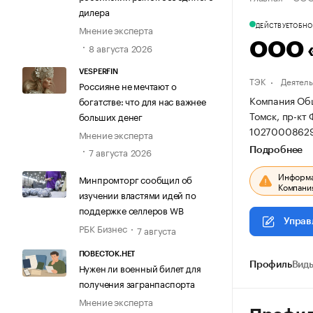
дилера
ДЕЙСТВУЕТ
ОБНОВ
Мнение эксперта
ООО «
8 августа 2026
VESPERFIN
ТЭК
Деятель
Россияне не мечтают о
Компания Общ
богатстве: что для нас важнее
Томск, пр-кт 
больших денег
10270008629
Мнение эксперта
7 августа 2026
Подробнее
Информац
Минпромторг сообщил об
Компания
изучении властями идей по
поддержке селлеров WB
Управ
РБК Бизнес
7 августа
ПОВЕСТОК.НЕТ
Профиль
Виды
Нужен ли военный билет для
получения загранпаспорта
Мнение эксперта