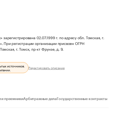
зарегистрирована 02.07.1999 г. по адресу обл. Томская, г.
».
При регистрации организации присвоен ОГРН
омская, г. Томск, пр-кт Фрунзе, д. 9.
ытых источников.
Редактировать описание
мпании.
 и преемники
Арбитражные дела
Государственные контракты