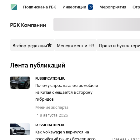
Подписка на РБК
Инвестиции
Мероприятия
Отр
Спорт
Школа управления РБК
РБК Образование
РБ
РБК Компании
Стиль
Крипто
РБК Бизнес-среда
Дискуссионный кл
Выбор редакции
Менеджмент и HR
Право и бухгалтер
Спецпроекты СПб
Конференции СПб
Спецпроекты
Технологии и медиа
Финансы
Рынок наличной валют
Лента публикаций
RUSSIFICATION.RU
Почему спрос на электромобили
из Китая смещается в сторону
гибридов
Мнение эксперта
8 августа 2026
RUSSIFICATION.RU
Как Volkswagen вернулся на
российский рынок без единого
Главная
ООО 