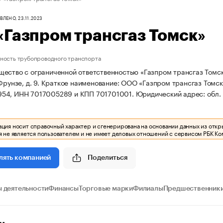
ЛЕНО, 23.11.2023
Газпром трансгаз Томск»
ность трубопроводного транспорта
ество с ограниченной ответственностью «Газпром трансгаз Томск» 
Фрунзе, д. 9.
Краткое наименование: ООО «Газпром трансгаз Томск
54, ИНН 7017005289 и КПП 701701001.
Юридический адрес: обл. Т
ия носит справочный характер и сгенерирована на основании данных из откр
 не является пользователем и не имеет деловых отношений с сервисом РБК Ко
Поделиться
лять компанией
 деятельности
Финансы
Торговые марки
Филиалы
Предшественники