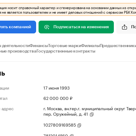
ия носит справочный характер и сгенерирована на основании данных из откр
 не является пользователем и не имеет деловых отношений с сервисом РБК Ко
Подписаться на изменения
П
лять компанией
 деятельности
Финансы
Торговые марки
Филиалы
Предшественники
ные производства
Государственные контракты
ль
ации
17 июня 1993
итал
62 000 000 ₽
 адрес
г. Москва, вн.тер.г. муниципальный округ Твер
пер. Оружейный, д. 41
1027809169585
7812014560