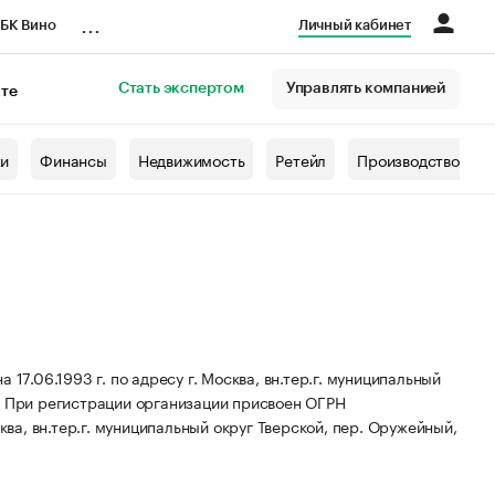
...
БК Вино
Личный кабинет
Стать экспертом
Управлять компанией
кте
азета
жи
Финансы
Недвижимость
Ретейл
Производство
6.1993 г. по адресу г. Москва, вн.тер.г. муниципальный
.
При регистрации организации присвоен ОГРН
ва, вн.тер.г. муниципальный округ Тверской, пер. Оружейный,