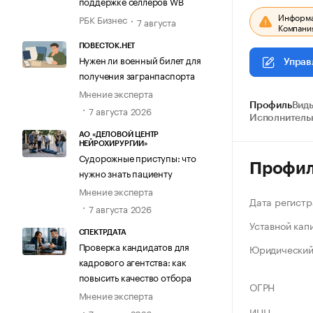
поддержке селлеров WB
Информац
РБК Бизнес
7 августа
Компания
ПОВЕСТОК.НЕТ
Нужен ли военный билет для
Управ
получения загранпаспорта
Мнение эксперта
Профиль
Виды
7 августа 2026
Исполнитель
АО «ДЕЛОВОЙ ЦЕНТР
НЕЙРОХИРУРГИИ»
Судорожные приступы: что
Профи
нужно знать пациенту
Мнение эксперта
Дата регистр
7 августа 2026
Уставной кап
СПЕКТРДАТА
Проверка кандидатов для
Юридический
кадрового агентства: как
повысить качество отбора
ОГРН
Мнение эксперта
ИНН
7 августа 2026