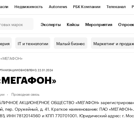
асли
Недвижимость
Autonews
РБК Компании
Телеканал
Р
К Курсы
РБК Life
Тренды
Визионеры
Национальные проекты
Эксперты
Кейсы
Мероприятия
О прое
онный клуб
Исследования
Кредитные рейтинги
Франшизы
Г
терия
IT и технологии
Малый бизнес
Маркетинг и прода
Проверка контрагентов
Политика
Экономика
Бизнес
 «МЕГАФОН»
ы
ОРГАНИЗАЦИИ
ОБНОВЛЕНО, 22.01.2024
«МЕГАФОН»
ции
Проводная связь
ЛИЧНОЕ АКЦИОНЕРНОЕ ОБЩЕСТВО «МЕГАФОН» зарегистрирована 17.0
й, пер. Оружейный, д. 41.
Краткое наименование: ПАО «МЕГАФОН»
85, ИНН 7812014560 и КПП 770701001.
Юридический адрес: г. Моск