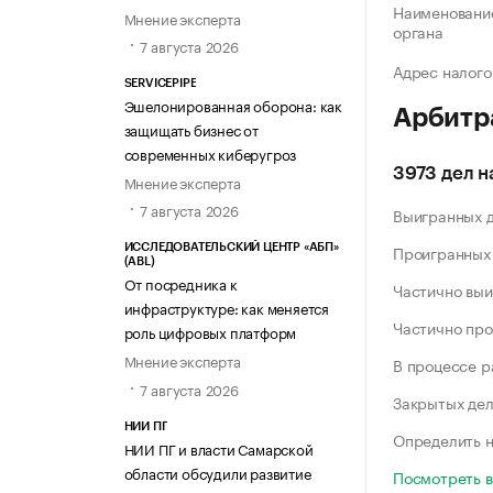
Наименование
Мнение эксперта
органа
7 августа 2026
Адрес налого
SERVICEPIPE
Эшелонированная оборона: как
Арбитр
защищать бизнес от
современных киберугроз
3973 дел н
Мнение эксперта
7 августа 2026
Выигранных 
Проигранных
ИССЛЕДОВАТЕЛЬСКИЙ ЦЕНТР «АБП»
(ABL)
От посредника к
Частично выи
инфраструктуре: как меняется
Частично про
роль цифровых платформ
Мнение эксперта
В процессе 
7 августа 2026
Закрытых де
НИИ ПГ
Определить н
НИИ ПГ и власти Самарской
области обсудили развитие
Посмотреть 