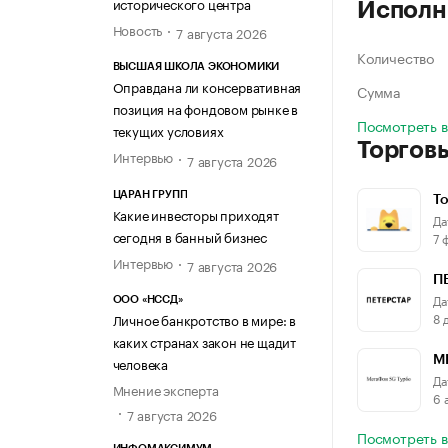
исторического центра
Исполн
Новость
7 августа 2026
Количество
ВЫСШАЯ ШКОЛА ЭКОНОМИКИ
Оправдана ли консервативная
Сумма
позиция на фондовом рынке в
Посмотреть 
текущих условиях
Торгов
Интервью
7 августа 2026
ЦАРАН ГРУПП
Т
Какие инвесторы приходят
Да
сегодня в банный бизнес
7 
Интервью
7 августа 2026
П
Да
ООО «НССД»
8 
Личное банкротство в мире: в
каких странах закон не щадит
человека
М
Да
Мнение эксперта
6 
7 августа 2026
Посмотреть в