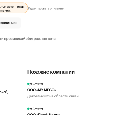
ытых источников.
Редактировать описание
мпании.
оделиться
 и преемники
Арбитражные дела
Похожие компании
ДЕЙСТВУЕТ
ООО «МУ МГСС»
ской,
Деятельность в области связи...
ДЕЙСТВУЕТ