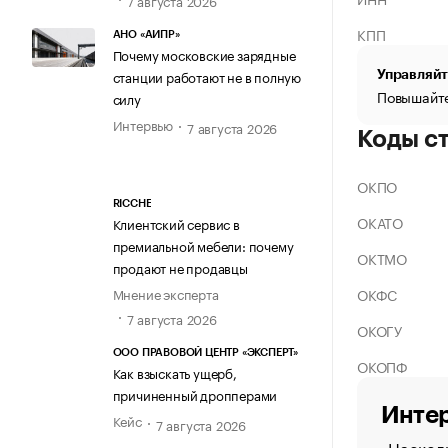
КПП
АНО «АИПР»
Почему московские зарядные
станции работают не в полную
Управляйт
Повышайте
силу
Интервью
7 августа 2026
Коды с
ОКПО
RICCHE
ОКАТО
Клиентский сервис в
премиальной мебели: почему
ОКТМО
продают не продавцы
ОКФС
Мнение эксперта
7 августа 2026
ОКОГУ
ООО ПРАВОВОЙ ЦЕНТР «ЭКСПЕРТ»
ОКОПФ
Как взыскать ущерб,
причиненный дропперами
Интер
Кейс
7 августа 2026
Насколь