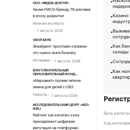
ООО «МЕДИА-ДОКТОР»
лидеро
Зачем FMCG-бренду ТВ-реклама
Казино
в эпоху диджитал
индуст
Мнение эксперта
Выжива
7 августа 2026
сотруд
СВОЙ БАНК
Как бан
Эквайринг простыми словами:
склады
что нужно знать бизнесу
Интервью
Сотрудн
7 августа 2026
Как нал
БЛАГОТВОРИТЕЛЬНЫЙ
кварти
ОБРАЗОВАТЕЛЬНЫЙ ФОНД
«МАРХАМАТ»
«Мархамат» провел летние
смены для детей с ОВЗ
Новость
7 августа 2026
Регист
ИССЛЕДОВАТЕЛЬСКИЙ ЦЕНТР «АБП»
(ABL)
Дата регистр
Рейтинг как капитал: кому
принадлежит цифровая
Код налогово
репутация на платформах