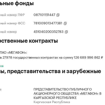
ьные фонды
нный номер ПФР
087101151447
нный номер ФСС
781009013477381
нный номер
451040200352783
рственные контракты
 ПАО «МЕГАФОН»:
в 27978 государственных контрактах на сумму 126 689 996 862 ₽
все
ы, представительства и зарубежные
е
ПРЕДСТАВИТЕЛЬСТВО ПУБЛИЧНОГО
АКЦИОНЕРНОГО ОБЩЕСТВА «МЕГАФОН» В
КЫРГЫЗСКОЙ РЕСПУБЛИКЕ
Киргизская Республика