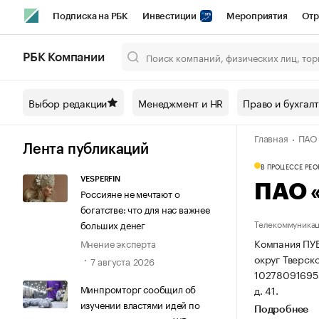
Подписка на РБК
Инвестиции
Мероприятия
Отр
Спорт
Школа управления РБК
РБК Образование
РБ
РБК Компании
Город
Стиль
Крипто
РБК Бизнес-среда
Дискусси
Выбор редакции
Менеджмент и HR
Право и бухгал
Спецпроекты СПб
Конференции СПб
Спецпроекты
Главная
ПАО
Технологии и медиа
Финансы
Рынок наличной валют
Лента публикаций
В ПРОЦЕССЕ РЕ
VESPERFIN
ПАО 
Россияне не мечтают о
богатстве: что для нас важнее
Телекоммуника
больших денег
Компания ПУБ
Мнение эксперта
округ Тверско
7 августа 2026
10278091695
Минпромторг сообщил об
д. 41.
изучении властями идей по
Подробнее