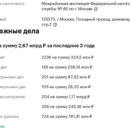
 налогового
Межрайонная инспекция Федеральной налог
службы № 46 по г. Москве
вой
125373, г.Москва, Походный проезд, домовлад
стр.2
ажные дела
а сумму 2,67 млрд ₽ за последние 3 года
дел
2238 на сумму 324,5 млн ₽
 дел
145 на сумму 236,14 млн ₽
гранных дел
201 на сумму 87,92 млн ₽
игранных дел
105 на сумму 28,32 млн ₽
рассмотрения
204 на сумму 1,17 млрд ₽
л
356 на сумму 245,36 млн ₽
е удалось
724 на сумму 781,41 млн ₽
все