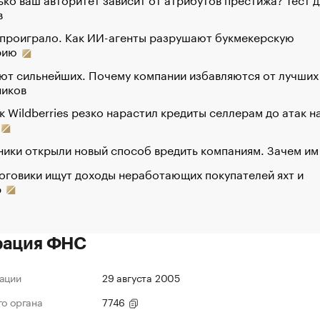
в
 проиграло. Как ИИ-агенты разрушают букмекерскую
рию
ют сильнейших. Почему компании избавляются от лучших
ников
к Wildberries резко нарастил кредиты селлерам до атак н
ики открыли новый способ вредить компаниям. Зачем им
оговики ищут доходы неработающих покупателей яхт и
р
рация ФНС
ации
29 августа 2005
го органа
7746