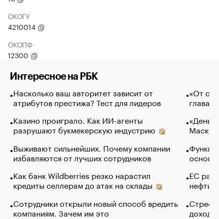
ОКОГУ
4210014
ОКОПФ
12300
Интересное на РБК
Насколько ваш авторитет зависит от
«От спо
атрибутов престижа? Тест для лидеров
глава к
Казино проиграло. Как ИИ-агенты
«Деньги
разрушают букмекерскую индустрию
Маск в 
Выживают сильнейших. Почему компании
Функции
избавляются от лучших сотрудников
основ э
Как банк Wildberries резко нарастил
ЕС раз
кредиты селлерам до атак на склады
нефти —
Сотрудники открыли новый способ вредить
Стресс 
компаниям. Зачем им это
доходов