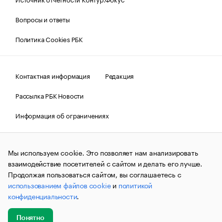
Вопросы и ответы
Политика Cookies РБК
Контактная информация
Редакция
Рассылка РБК Новости
Информация об ограничениях
Правовая информация
О соблюдении авторских прав
Мы используем cookie. Это позволяет нам анализировать
© АО «РОСБИЗНЕСКОНСАЛТИНГ»,
1995–2026.
Сообщения
и материалы информационного агентства «РБК»
взаимодействие посетителей с сайтом и делать его лучше.
(зарегистрировано Федеральной службой по надзору в сфере
Продолжая пользоваться сайтом, вы соглашаетесь с
связи, информационных технологий и массовых
использованием файлов cookie
и
политикой
коммуникаций (Роскомнадзор) 09.12.2015 за номером ИА
№ФС77-63848) сопровождаются пометкой «РБК». Отдельные
конфиденциальности
.
публикации могут содержать информацию,
не предназначенную для пользователей
до 18 лет.
companycardsfeedback@rbc.ru
Понятно