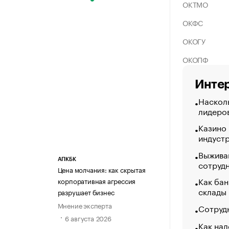
ОКТМО
ОКФС
ОКОГУ
ОКОПФ
Интер
Насколь
лидеро
Казино
индуст
Выжива
АПКБК
сотруд
Цена молчания: как скрытая
Как бан
корпоративная агрессия
склады
разрушает бизнес
Мнение эксперта
Сотрудн
6 августа 2026
Как нал