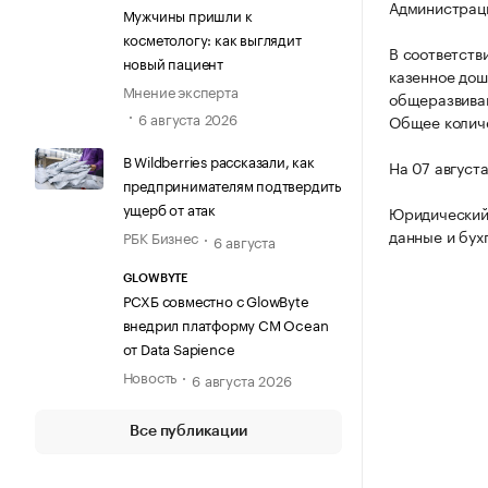
Администраци
Мужчины пришли к
косметологу: как выглядит
В соответств
новый пациент
казенное дош
Мнение эксперта
общеразвиваю
6 августа 2026
Общее количе
В Wildberries рассказали, как
На 07 август
предпринимателям подтвердить
ущерб от атак
Юридический
данные и бух
РБК Бизнес
6 августа
GLOWBYTE
РСХБ совместно с GlowByte
внедрил платформу CM Ocean
от Data Sapience
Новость
6 августа 2026
Все публикации