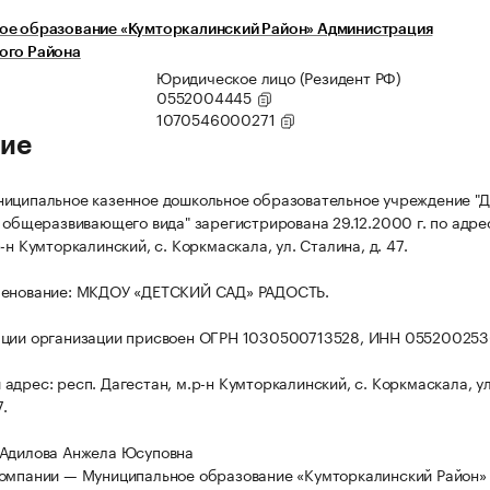
ое образование «Кумторкалинский Район» Администрация
ого Района
Юридическое лицо (Резидент РФ)
0552004445
1070546000271
ие
иципальное казенное дошкольное образовательное учреждение "Д
" общеразвивающего вида" зарегистрирована 29.12.2000 г. по адре
-н Кумторкалинский, с. Коркмаскала, ул. Сталина, д. 47.
менование: МКДОУ «ДЕТСКИЙ САД» РАДОСТЬ.
ации организации присвоен ОГРН 1030500713528, ИНН 055200253
адрес: респ. Дагестан, м.р-н Кумторкалинский, с. Коркмаскала, ул
7.
 Адилова Анжела Юсуповна
омпании — Муниципальное образование «Кумторкалинский Район»