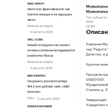
НЕКО-ФРАНЧ
Муниципальн
Налоги во франчайзинге: как
Муниципальн
платить меньше и не нарушать
Тип субъекта
закон
ИНН
Мнение эксперта
ОГРН
6 августа 2026
Описан
OWL | СОВА
Компания Мун
Новый сотрудник как клиент:
сад "Радость
почему компании вкладываются
Дагестан, м.р
в welcome-боксы
Мнение эксперта
Краткое наи
6 августа 2026
При регистр
АВИ КЭПИТАЛ
055201001.
Сохранить агроэкспортеру
Юридический 
194,5 млн рублей: кейс «АВИ
Сталина, д. 4
Кэпитал»
Кейс
6 августа 2026
Заведующая:
Учредители к
НОВАЯ АНАТОМИЯ