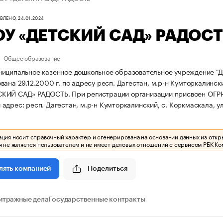
ЛЕНО, 24.01.2024
У «ДЕТСКИЙ САД» РАДОСТ
Общее образование
иципальное казенное дошкольное образовательное учреждение "Д
ана 29.12.2000 г. по адресу респ. Дагестан, м.р-н Кумторкалинский
СКИЙ САД» РАДОСТЬ.
При регистрации организации присвоен ОГ
дрес: респ. Дагестан, м.р-н Кумторкалинский, с. Коркмаскала, ул.
ия носит справочный характер и сгенерирована на основании данных из откр
 не является пользователем и не имеет деловых отношений с сервисом РБК Ко
Поделиться
лять компанией
итражные дела
Государственные контракты