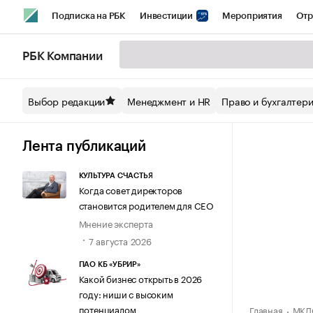
Подписка на РБК
Инвестиции
Мероприятия
Отр
Спорт
Школа управления РБК
РБК Образование
РБ
РБК Компании
Стиль
Крипто
РБК Бизнес-среда
Дискуссионный кл
Выбор редакции
Менеджмент и HR
Право и бухгалтер
Спецпроекты СПб
Конференции СПб
Спецпроекты
Технологии и медиа
Финансы
Рынок наличной валют
Лента публикаций
КУЛЬТУРА СЧАСТЬЯ
Когда совет директоров
становится родителем для CEO
Мнение эксперта
7 августа 2026
ПАО КБ «УБРИР»
Какой бизнес открыть в 2026
году: ниши с высоким
потенциалом
Главная
МКД