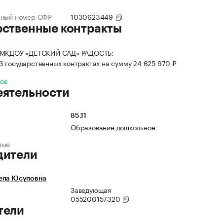
нный номер СФР
1030623449
рственные контракты
 МКДОУ «ДЕТСКИЙ САД» РАДОСТЬ:
 3 государственных контрактах на сумму 24 625 970 ₽
все
еятельности
85.11
Образование дошкольное
ные
дители
ела Юсуповна
Заведующая
055200157320
тели