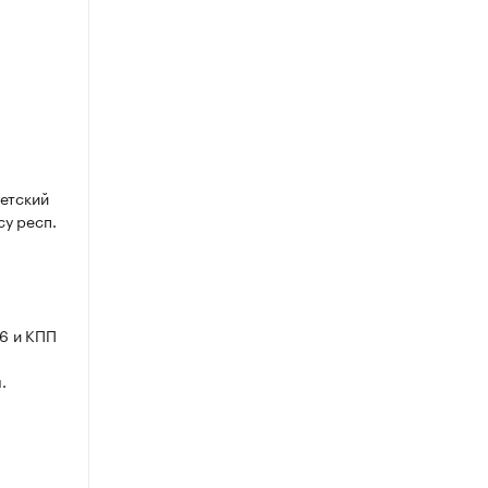
етский
су респ.
6 и КПП
.