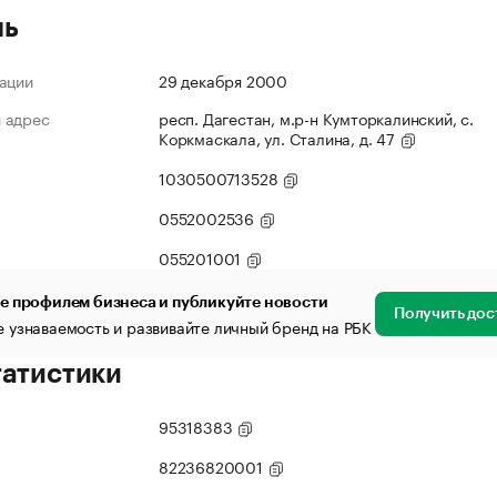
ль
ации
29 декабря 2000
 адрес
респ. Дагестан, м.р-н Кумторкалинский, с.
Коркмаскала, ул. Сталина, д. 47
1030500713528
0552002536
055201001
е профилем бизнеса и публикуйте новости
Получить дос
 узнаваемость и развивайте личный бренд на РБК
татистики
95318383
82236820001