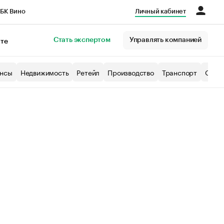
БК Вино
Личный кабинет
Город
Стать экспертом
Управлять компанией
кте
нсы
Недвижимость
Ретейл
Производство
Транспорт
Образ