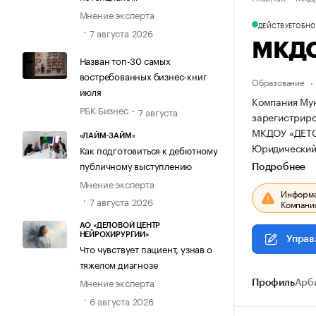
Мнение эксперта
ДЕЙСТВУЕТ
ОБНОВ
7 августа 2026
МКДО
Назван топ-30 самых
востребованных бизнес-книг
Образование
июля
Компания Мун
РБК Бизнес
7 августа
зарегистриров
МКДОУ «ДЕТ
«ЛАЙМ-ЗАЙМ»
Юридический а
Как подготовиться к дебютному
публичному выступлению
Подробнее
Мнение эксперта
Информац
7 августа 2026
Компания
АО «ДЕЛОВОЙ ЦЕНТР
НЕЙРОХИРУРГИИ»
Управ
Что чувствует пациент, узнав о
тяжелом диагнозе
Мнение эксперта
Профиль
Арб
6 августа 2026