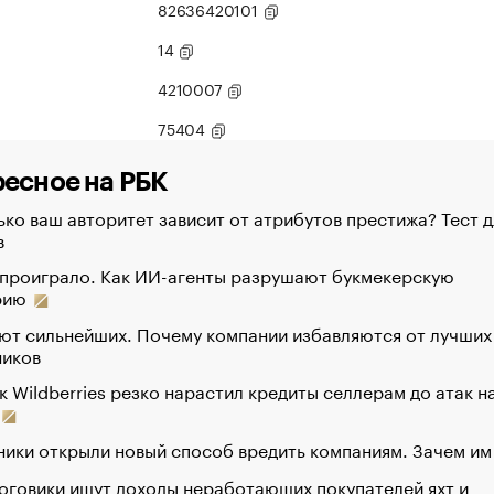
82636420101
14
4210007
75404
есное на РБК
ко ваш авторитет зависит от атрибутов престижа? Тест д
в
 проиграло. Как ИИ-агенты разрушают букмекерскую
рию
ют сильнейших. Почему компании избавляются от лучших
ников
к Wildberries резко нарастил кредиты селлерам до атак н
ики открыли новый способ вредить компаниям. Зачем им
оговики ищут доходы неработающих покупателей яхт и