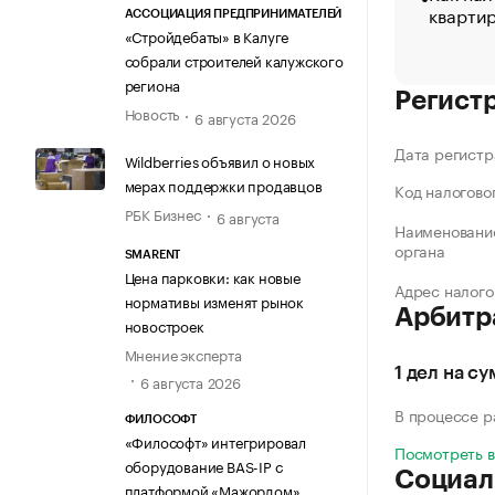
кварти
АССОЦИАЦИЯ ПРЕДПРИНИМАТЕЛЕЙ
«Стройдебаты» в Калуге
собрали строителей калужского
региона
Регист
Новость
6 августа 2026
Дата регистр
Wildberries объявил о новых
мерах поддержки продавцов
Код налогово
РБК Бизнес
6 августа
Наименование
органа
SMARENT
Цена парковки: как новые
Адрес налого
нормативы изменят рынок
Арбитр
новостроек
Мнение эксперта
1 дел на су
6 августа 2026
В процессе 
ФИЛОСОФТ
«Философт» интегрировал
Посмотреть 
оборудование BAS-IP с
Социал
платформой «Мажордом»