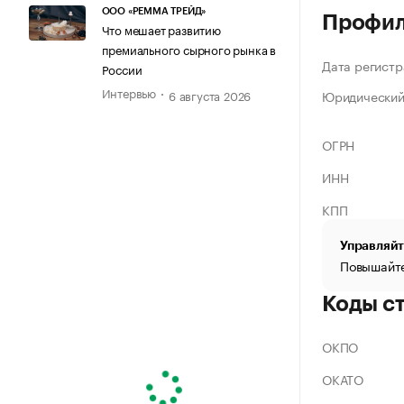
ООО «РЕММА ТРЕЙД»
Профи
Что мешает развитию
премиального сырного рынка в
Дата регистр
России
Интервью
Юридический
6 августа 2026
ОГРН
ИНН
КПП
Управляйт
Повышайте
Коды с
ОКПО
ОКАТО