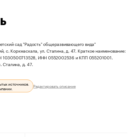
Ь
етский сад "Радость" общеразвивающего вида"
, с. Коркмаскала, ул. Сталина, д. 47.
Краткое наименование:
РН 1030500713528, ИНН 0552002536 и КПП 055201001.
 Сталина, д. 47.
ытых источников.
Редактировать описание
мпании.