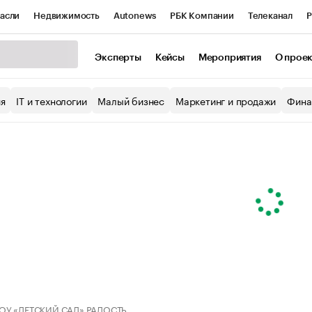
асли
Недвижимость
Autonews
РБК Компании
Телеканал
Р
К Курсы
РБК Life
Тренды
Визионеры
Национальные проекты
Эксперты
Кейсы
Мероприятия
О прое
уб
Исследования
Кредитные рейтинги
Франшизы
Газета
ия
IT и технологии
Малый бизнес
Маркетинг и продажи
Фина
Проверка контрагентов
Политика
Экономика
Бизнес
ы
ОУ «ДЕТСКИЙ САД» РАДОСТЬ