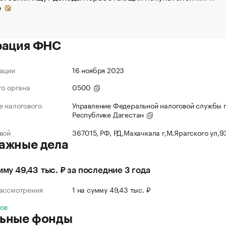
р
рация ФНС
ации
16 ноября 2023
го органа
0500
 налогового
Управление Федеральной налоговой службы 
Республике Дагестан
вой
367015, РФ, РД,Махачкала г,М.Ярагского ул,
ажные дела
мму 49,43 тыс. ₽ за последние 3 года
рассмотрения
1 на сумму 49,43 тыс. ₽
все
ьные фонды