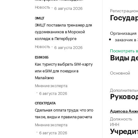
Новость
6 августа 2026
Регистрацио
Госуда
ЭМЦТ
ЭМЦТ поставила тренажер для
судомехаников в Морской
Организация
колледж в Петербурге
заказчик в
Новость
6 августа 2026
Посмотреть 
Виды д
ESIM365
Как туристу выбрать SIM-карту
или eSIM для поездки в
Основной
Малайзию
Мнение эксперта
Дополнитель
6 августа 2026
Руково
СПЕКТРДАТА
Сдельная оплата труда: что это
Адилова Анж
такое, виды и правила расчета
Должность
ИНН
Мнение эксперта
Учреди
6 августа 2026