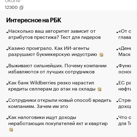
ОКОПФ
12300
Интересное на РБК
Насколько ваш авторитет зависит от
«От спо
атрибутов престижа? Тест для лидеров
глава к
Казино проиграло. Как ИИ-агенты
«Деньги
разрушают букмекерскую индустрию
Маск в 
Выживают сильнейших. Почему компании
Функции
избавляются от лучших сотрудников
основ э
Как банк Wildberries резко нарастил
ЕС раз
кредиты селлерам до атак на склады
нефти —
Сотрудники открыли новый способ вредить
Стресс 
компаниям. Зачем им это
доходов
Как налоговики ищут доходы
Что обв
неработающих покупателей яхт и квартир
для Tel