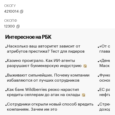
ОКОГУ
4210014
ОКОПФ
12300
Интересное на РБК
Насколько ваш авторитет зависит от
«От спо
атрибутов престижа? Тест для лидеров
глава к
Казино проиграло. Как ИИ-агенты
«Деньги
разрушают букмекерскую индустрию
Маск в 
Выживают сильнейших. Почему компании
Функции
избавляются от лучших сотрудников
основ э
Как банк Wildberries резко нарастил
ЕС раз
кредиты селлерам до атак на склады
нефти —
Сотрудники открыли новый способ вредить
Стресс 
компаниям. Зачем им это
доходов