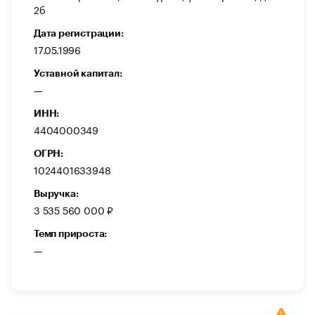
2б
Дата регистрации:
17.05.1996
Уставной капитал:
—
ИНН:
4404000349
ОГРН:
1024401633948
Выручка:
3 535 560 000 ₽
Темп прироста:
—