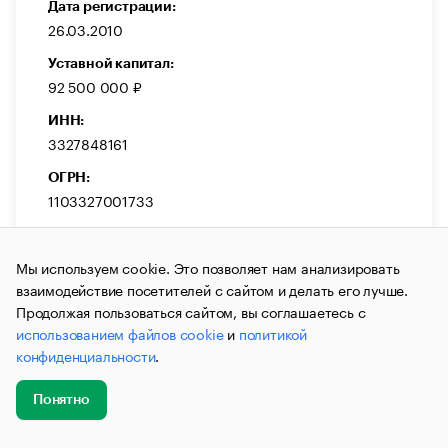
Дата регистрации:
26.03.2010
Уставной капитал:
92 500 000 ₽
ИНН:
3327848161
ОГРН:
1103327001733
Выручка:
1 356 024 000 ₽
Мы используем cookie. Это позволяет нам анализировать
взаимодействие посетителей с сайтом и делать его лучше.
Темп прироста:
Продолжая пользоваться сайтом, вы соглашаетесь с
17,07 %
использованием файлов cookie
и
политикой
конфиденциальности
.
Понятно
Добавить
Главное
Эксперты
Кейсы
Мероприятия
ДЕЙСТВУЕТ
новость