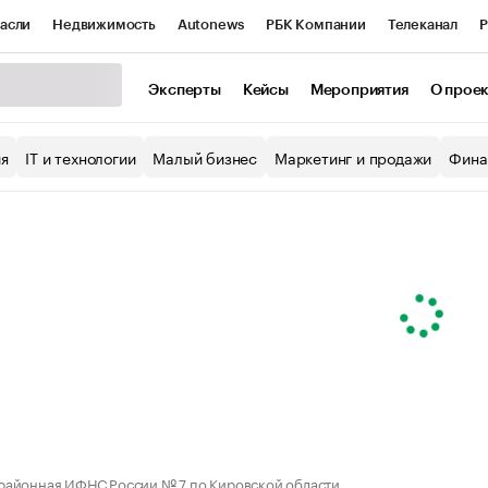
асли
Недвижимость
Autonews
РБК Компании
Телеканал
Р
К Курсы
РБК Life
Тренды
Визионеры
Национальные проекты
Эксперты
Кейсы
Мероприятия
О прое
уб
Исследования
Кредитные рейтинги
Франшизы
Газета
ия
IT и технологии
Малый бизнес
Маркетинг и продажи
Фина
Проверка контрагентов
Политика
Экономика
Бизнес
ы
айонная ИФНС России № 7 по Кировской области