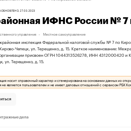
А
ОБНОВЛЕНО, 27.03.2023
айонная ИФНС России № 7 
ственного управления
Местное самоуправление
районная инспекция Федеральной налоговой службы № 7 по Кировс
 Кирово-Чепецк, ул. Терещенко, д. 15.
Краткое наименование: Межр
 организации присвоен ОГРН 1044313526278, ИНН 4312000420 и 
, ул. Терещенко, д. 15.
ия носит справочный характер и сгенерирована на основании данных из откр
 не является пользователем и не имеет деловых отношений с сервисом РБК Ко
иться
итражные дела