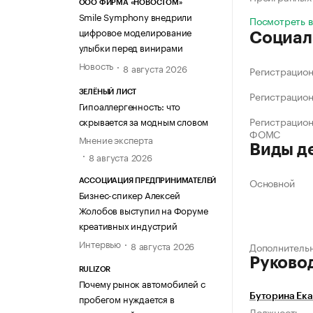
ООО ФИРМА «НОВОСТОМ»
Smile Symphony внедрили
Посмотреть 
цифровое моделирование
Социал
улыбки перед винирами
Новость
8 августа 2026
Регистрацио
ЗЕЛЁНЫЙ ЛИСТ
Регистрацио
Гипоаллергенность: что
Регистрацио
скрывается за модным словом
ФОМС
Мнение эксперта
Виды д
8 августа 2026
Основной
АССОЦИАЦИЯ ПРЕДПРИНИМАТЕЛЕЙ
Бизнес-спикер Алексей
Жолобов выступил на Форуме
креативных индустрий
Интервью
8 августа 2026
Дополнитель
Руково
RULIZOR
Почему рынок автомобилей с
Буторина Ека
пробегом нуждается в
Должность