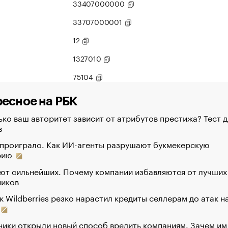
33407000000
33707000001
12
1327010
75104
есное на РБК
ко ваш авторитет зависит от атрибутов престижа? Тест д
в
 проиграло. Как ИИ-агенты разрушают букмекерскую
рию
ют сильнейших. Почему компании избавляются от лучших
ников
к Wildberries резко нарастил кредиты селлерам до атак н
ики открыли новый способ вредить компаниям. Зачем им