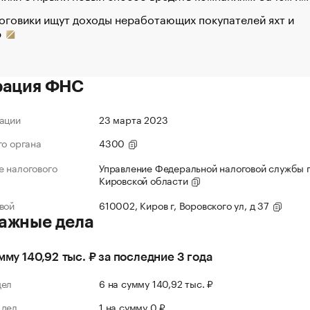
оговики ищут доходы неработающих покупателей яхт и
р
рация ФНС
ации
23 марта 2023
го органа
4300
 налогового
Управление Федеральной налоговой службы 
Кировской области
вой
610002, Киров г, Воровского ул, д 37
ажные дела
умму 140,92 тыс. ₽ за последние 3 года
дел
6 на сумму 140,92 тыс. ₽
 дел
1 на сумму 0 ₽