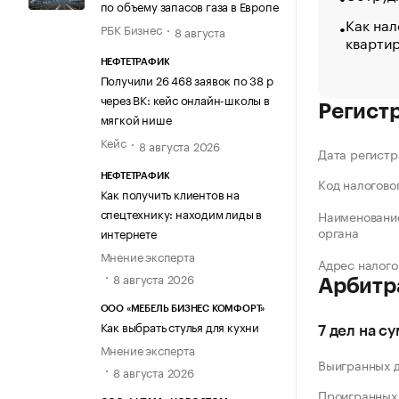
по объему запасов газа в Европе
Как нал
РБК Бизнес
8 августа
кварти
НЕФТЕТРАФИК
Получили 26 468 заявок по 38 р
через ВК: кейс онлайн-школы в
Регист
мягкой нише
Кейс
8 августа 2026
Дата регистр
НЕФТЕТРАФИК
Код налогово
Как получить клиентов на
спецтехнику: находим лиды в
Наименование
органа
интернете
Мнение эксперта
Адрес налого
8 августа 2026
Арбитр
ООО «МЕБЕЛЬ БИЗНЕС КОМФОРТ»
Как выбрать стулья для кухни
7 дел на с
Мнение эксперта
Выигранных 
8 августа 2026
Проигранных