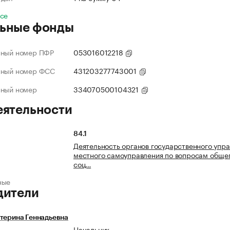
все
ьные фонды
нный номер ПФР
053016012218
нный номер ФСС
431203277743001
нный номер
334070500104321
еятельности
84.1
Деятельность органов государственного упра
местного самоуправления по вопросам общег
соц…
ные
дители
терина Геннадьевна
Начальник