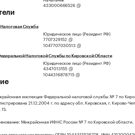
433000666526
тели
 Налоговая Служба
Юридическое лицо (Резидент РФ)
7707329152
1047707030513
Федеральной Налоговой Службы по Кировской Области
Юридическое лицо (Резидент РФ)
4347013155
1044316878715
ие
районная инспекция Федеральной налоговой службы № 7 по Киро
истрирована 21.12.2004 г. по адресу обл. Кировская, г. Кирово-Чеп
 15.
енование: Межрайонная ИФНС России № 7 по Кировской области.
ации организации присвоен ОГРН 1044313526278, ИНН 431200042