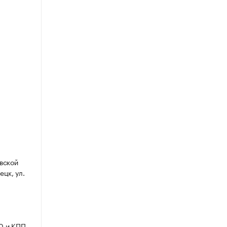
вской
ецк, ул.
0 и КПП