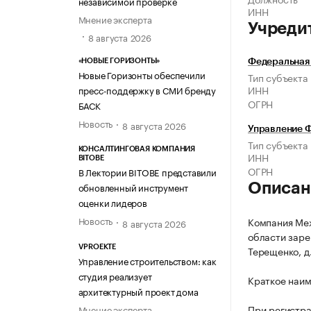
независимой проверке
ИНН
Мнение эксперта
Учреди
8 августа 2026
«НОВЫЕ ГОРИЗОНТЫ»
Федеральная
Новые Горизонты обеспечили
Тип субъекта
ИНН
пресс-поддержку в СМИ бренду
ОГРН
БАСК
Новость
8 августа 2026
Управление 
Тип субъекта
КОНСАЛТИНГОВАЯ КОМПАНИЯ
ИНН
BITOBE
ОГРН
В Лектории BITOBE представили
обновленный инструмент
Описан
оценки лидеров
Новость
Компания Меж
8 августа 2026
области зарег
VPROEKTE
Терещенко, д.
Управление строительством: как
студия реализует
Краткое наим
архитектурный проект дома
При регистр
Мнение эксперта