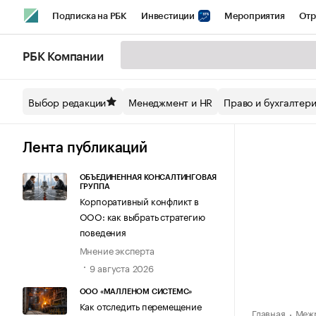
Подписка на РБК
Инвестиции
Мероприятия
Отр
Спорт
Школа управления РБК
РБК Образование
РБ
РБК Компании
Стиль
Крипто
РБК Бизнес-среда
Дискуссионный кл
Выбор редакции
Менеджмент и HR
Право и бухгалтер
Спецпроекты СПб
Конференции СПб
Спецпроекты
Технологии и медиа
Финансы
Рынок наличной валют
Лента публикаций
ОБЪЕДИНЕННАЯ КОНСАЛТИНГОВАЯ
ГРУППА
Корпоративный конфликт в
ООО: как выбрать стратегию
поведения
Мнение эксперта
9 августа 2026
ООО «МАЛЛЕНОМ СИСТЕМС»
Как отследить перемещение
Главная
Межр