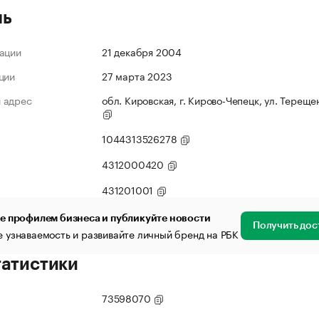
ль
ации
21 декабря 2004
ции
27 марта 2023
 адрес
обл. Кировская, г. Кирово-Чепецк, ул. Терещен
1044313526278
4312000420
431201001
е профилем бизнеса и публикуйте новости
Получить дос
 узнаваемость и развивайте личный бренд на РБК
татистики
73598070