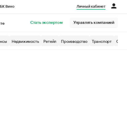
БК Вино
Личный кабинет
Город
Стать экспертом
Управлять компанией
кте
нсы
Недвижимость
Ретейл
Производство
Транспорт
Образ