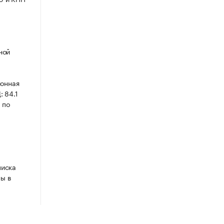
ной
йонная
 84.1
 по
писка
ы в