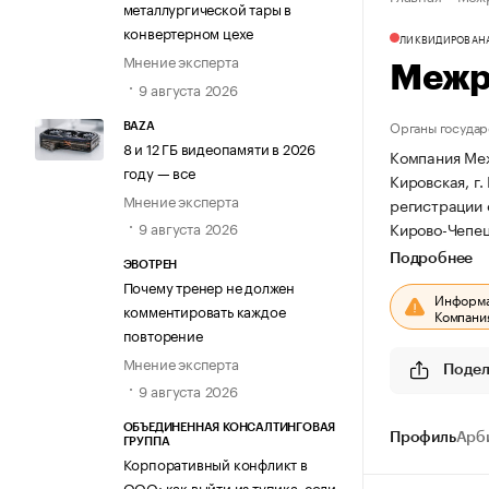
металлургической тары в
конвертерном цехе
ЛИКВИДИРОВАН
Мнение эксперта
Межр
9 августа 2026
Органы государ
BAZA
8 и 12 ГБ видеопамяти в 2026
Компания Меж
году — все
Кировская, г.
Мнение эксперта
регистрации
Кирово-Чепецк
9 августа 2026
Подробнее
ЭВОТРЕН
Почему тренер не должен
Информац
комментировать каждое
Компания
повторение
Мнение эксперта
Подел
9 августа 2026
ОБЪЕДИНЕННАЯ КОНСАЛТИНГОВАЯ
Профиль
Арб
ГРУППА
Корпоративный конфликт в
ООО: как выйти из тупика, если