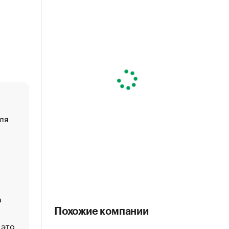
ля
«От спорта тело стареет иначе». Как живет глава ко
создавшей GTA
«Деньги будут не нужны»: что рассказал Маск в инт
Economist
Функции менеджмента: пять ключевых основ эффект
управления
а
ЕС разрешил конфискацию российской нефти — чем
Москва
Похожие компании
 это
Стресс обеспеченных людей: почему рост доходов 