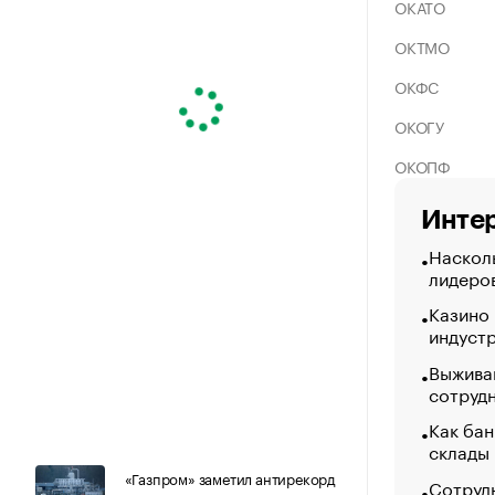
ОКАТО
ОКТМО
ОКФС
ОКОГУ
ОКОПФ
Интер
Насколь
лидеро
Казино
индуст
Выжива
сотруд
Как бан
склады
«Газпром» заметил антирекорд
Сотрудн