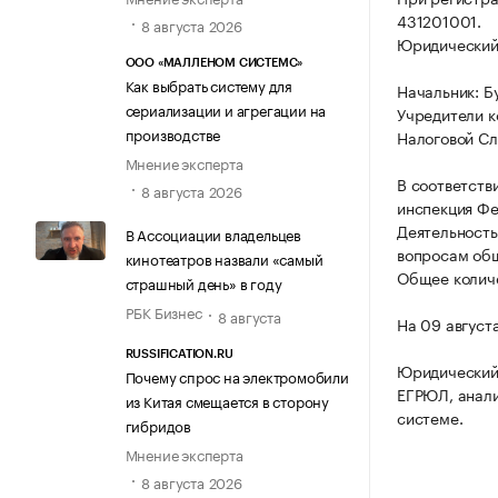
431201001.
8 августа 2026
Юридический а
ООО «МАЛЛЕНОМ СИСТЕМС»
Как выбрать систему для
Начальник: Б
сериализации и агрегации на
Учредители к
производстве
Налоговой Сл
Мнение эксперта
В соответств
8 августа 2026
инспекция Фе
Деятельность
В Ассоциации владельцев
вопросам общ
кинотеатров назвали «самый
Общее количе
страшный день» в году
РБК Бизнес
8 августа
На 09 август
RUSSIFICATION.RU
Юридический
Почему спрос на электромобили
ЕГРЮЛ, анали
из Китая смещается в сторону
системе.
гибридов
Мнение эксперта
8 августа 2026