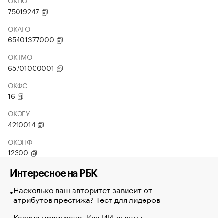
ОКПО
75019247
ОКАТО
65401377000
ОКТМО
65701000001
ОКФС
16
ОКОГУ
4210014
ОКОПФ
12300
Интересное на РБК
Насколько ваш авторитет зависит от
атрибутов престижа? Тест для лидеров
Казино проиграло. Как ИИ-агенты