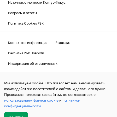
Источник отчетности Контур.Фокус
Вопросы и ответы
Политика Cookies РБК
Контактная информация
Редакция
Рассылка РБК Новости
Информация об ограничениях
Правовая информация
О соблюдении авторских прав
Мы используем cookie. Это позволяет нам анализировать
© АО «РОСБИЗНЕСКОНСАЛТИНГ»,
1995–2026.
Сообщения
и материалы информационного агентства «РБК»
взаимодействие посетителей с сайтом и делать его лучше.
(зарегистрировано Федеральной службой по надзору в сфере
Продолжая пользоваться сайтом, вы соглашаетесь с
связи, информационных технологий и массовых
использованием файлов cookie
и
политикой
коммуникаций (Роскомнадзор) 09.12.2015 за номером ИА
№ФС77-63848) сопровождаются пометкой «РБК». Отдельные
конфиденциальности
.
публикации могут содержать информацию,
не предназначенную для пользователей
до 18 лет.
companycardsfeedback@rbc.ru