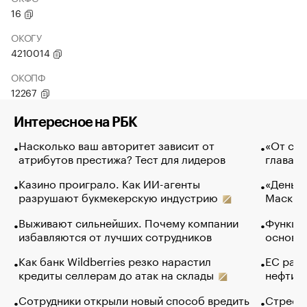
16
ОКОГУ
4210014
ОКОПФ
12267
Интересное на РБК
Насколько ваш авторитет зависит от
«От спо
атрибутов престижа? Тест для лидеров
глава к
Казино проиграло. Как ИИ-агенты
«Деньги
разрушают букмекерскую индустрию
Маск в 
Выживают сильнейших. Почему компании
Функции
избавляются от лучших сотрудников
основ э
Как банк Wildberries резко нарастил
ЕС раз
кредиты селлерам до атак на склады
нефти —
Сотрудники открыли новый способ вредить
Стресс 