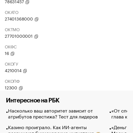
78631457
ОКАТО
27401368000
ОКТМО
27701000001
ОКФС
16
ОКОГУ
4210014
ОКОПФ
12300
Интересное на РБК
Насколько ваш авторитет зависит от
«От спор
атрибутов престижа? Тест для лидеров
глава ко
Казино проиграло. Как ИИ-агенты
«Деньги б
разрушают букмекерскую индустрию
Маск в и