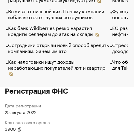
Выживают сильнейших. Почему компании
Функции 
избавляются от лучших сотрудников
основ эф
Как банк Wildberries резко нарастил
ЕС разре
кредиты селлерам до атак на склады
нефти — 
Сотрудники открыли новый способ вредить
Стресс о
компаниям. Зачем им это
доходов 
Как налоговики ищут доходы
Что обви
неработающих покупателей яхт и квартир
для Tele
Регистрация ФНС
Дата регистрации
25 августа 2022
Код налогового органа
3900