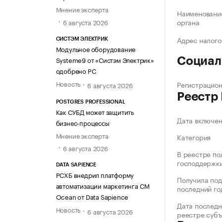
Мнение эксперта
Наименование
органа
6 августа 2026
Адрес налого
СИСТЭМ ЭЛЕКТРИК
Модульное оборудование
Systeme9 от «Систэм Электрик»
Социал
одобрено РС
Новость
Регистрацио
6 августа 2026
Реестр
POSTGRES PROFESSIONAL
Как СУБД может защитить
Дата включе
бизнес-процессы
Мнение эксперта
Категория
6 августа 2026
В реестре по
господдержк
DATA SAPIENCE
РСХБ внедрил платформу
Получила под
автоматизации маркетинга CM
последний го
Ocean от Data Sapience
Дата последн
Новость
6 августа 2026
реестре суб