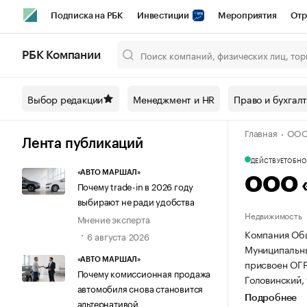
Подписка на РБК
Инвестиции
Мероприятия
Отр
Спорт
Школа управления РБК
РБК Образование
РБ
РБК Компании
Город
Стиль
Крипто
РБК Бизнес-среда
Дискусси
Выбор редакции
Менеджмент и HR
Право и бухгал
Спецпроекты СПб
Конференции СПб
Спецпроекты
Главная
ООО
Технологии и медиа
Финансы
Рынок наличной валют
Лента публикаций
ДЕЙСТВУЕТ
ОБНОВ
«АВТО МАРШАЛ»
ООО 
Почему trade-in в 2026 году
выбирают не ради удобства
Недвижимость
Мнение эксперта
Компания Общ
6 августа 2026
Муниципальный
«АВТО МАРШАЛ»
присвоен ОГ
Почему комиссионная продажа
Головинский, у
автомобиля снова становится
Подробнее
альтернативой