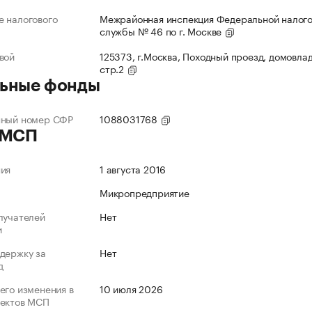
 налогового
Межрайонная инспекция Федеральной налог
службы № 46 по г. Москве
вой
125373, г.Москва, Походный проезд, домовлад
стр.2
ьные фонды
нный номер СФР
1088031768
 МСП
ния
1 августа 2016
Микропредприятие
лучателей
Нет
и
держку за
Нет
д
его изменения в
10 июля 2026
ъектов МСП