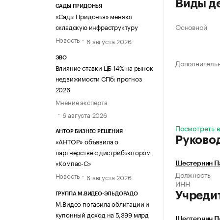
Виды д
САДЫ ПРИДОНЬЯ
«Сады Придонья» меняют
Основной
складскую инфраструктуру
Новость
6 августа 2026
ЭВО
Дополнитель
Влияние ставки ЦБ 14% на рынок
недвижимости СПб: прогноз
2026
Мнение эксперта
6 августа 2026
Посмотреть в
АНТОР БИЗНЕС РЕШЕНИЯ
Руково
«АНТОР» объявила о
партнерстве с дистрибьютором
«Компас-С»
Шестернин П
Должность
Новость
6 августа 2026
ИНН
Учреди
ГРУППА М.ВИДЕО-ЭЛЬДОРАДО
М.Видео погасила облигации и
купонный доход на 5,399 млрд
Шестернин П