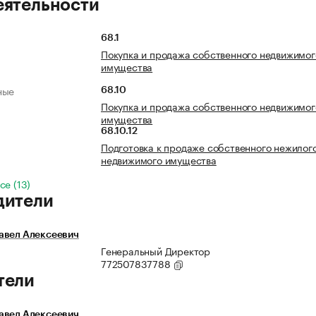
еятельности
68.1
Покупка и продажа собственного недвижимог
имущества
ные
68.10
Покупка и продажа собственного недвижимог
имущества
68.10.12
Подготовка к продаже собственного нежилог
недвижимого имущества
се (13)
дители
авел Алексеевич
Генеральный Директор
772507837788
тели
авел Алексеевич