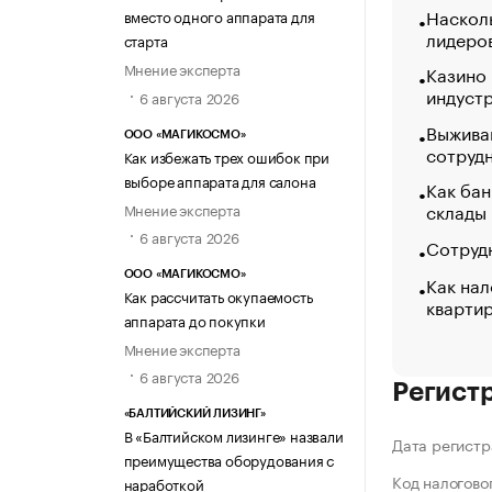
Насколь
вместо одного аппарата для
лидеро
старта
Мнение эксперта
Казино
индуст
6 августа 2026
Выжива
ООО «МАГИКОСМО»
сотруд
Как избежать трех ошибок при
выборе аппарата для салона
Как бан
склады
Мнение эксперта
6 августа 2026
Сотрудн
ООО «МАГИКОСМО»
Как нал
Как рассчитать окупаемость
кварти
аппарата до покупки
Мнение эксперта
6 августа 2026
Регист
«БАЛТИЙСКИЙ ЛИЗИНГ»
В «Балтийском лизинге» назвали
Дата регистр
преимущества оборудования с
Код налогово
наработкой