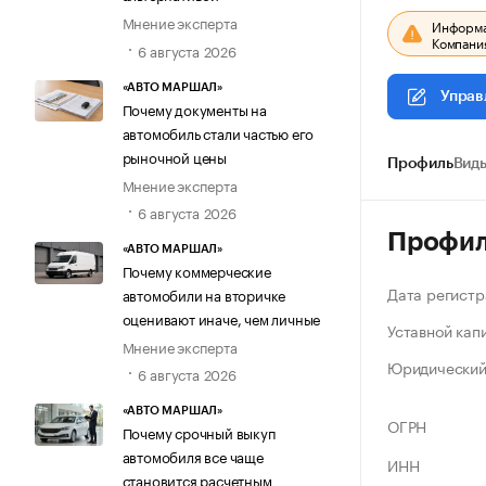
Мнение эксперта
Информац
Компания
6 августа 2026
«АВТО МАРШАЛ»
Управ
Почему документы на
автомобиль стали частью его
рыночной цены
Профиль
Виды
Мнение эксперта
6 августа 2026
Профи
«АВТО МАРШАЛ»
Почему коммерческие
Дата регистр
автомобили на вторичке
оценивают иначе, чем личные
Уставной кап
Мнение эксперта
Юридический
6 августа 2026
«АВТО МАРШАЛ»
ОГРН
Почему срочный выкуп
автомобиля все чаще
ИНН
становится расчетным