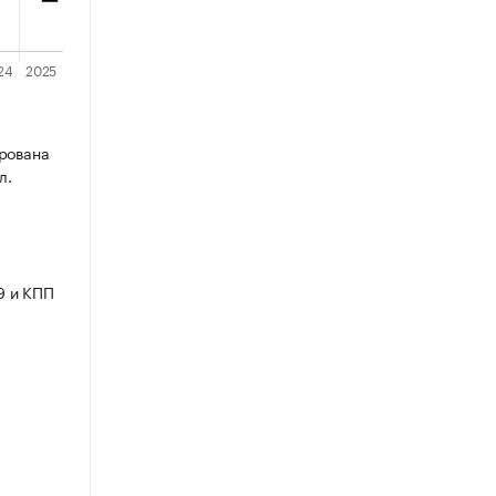
рована
л.
9 и КПП