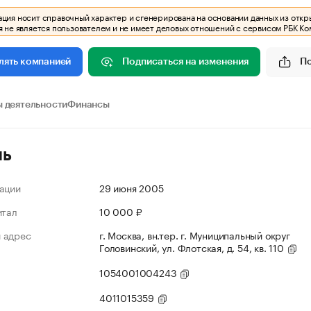
ия носит справочный характер и сгенерирована на основании данных из откр
 не является пользователем и не имеет деловых отношений с сервисом РБК Ко
Подписаться на изменения
П
лять компанией
 деятельности
Финансы
ль
ации
29 июня 2005
итал
10 000 ₽
 адрес
г. Москва, вн.тер. г. Муниципальный округ
Головинский, ул. Флотская, д. 54, кв. 110
1054001004243
4011015359