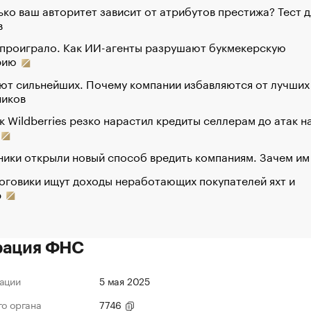
ко ваш авторитет зависит от атрибутов престижа? Тест д
в
 проиграло. Как ИИ-агенты разрушают букмекерскую
рию
ют сильнейших. Почему компании избавляются от лучших
ников
к Wildberries резко нарастил кредиты селлерам до атак н
ики открыли новый способ вредить компаниям. Зачем им
оговики ищут доходы неработающих покупателей яхт и
р
рация ФНС
ации
5 мая 2025
го органа
7746