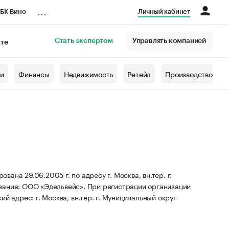
...
БК Вино
Личный кабинет
Стать экспертом
Управлять компанией
кте
азета
жи
Финансы
Недвижимость
Ретейл
Производство
на 29.06.2005 г. по адресу г. Москва, вн.тер. г.
вание: ООО «Эдельвейс».
При регистрации организации
й адрес: г. Москва, вн.тер. г. Муниципальный округ