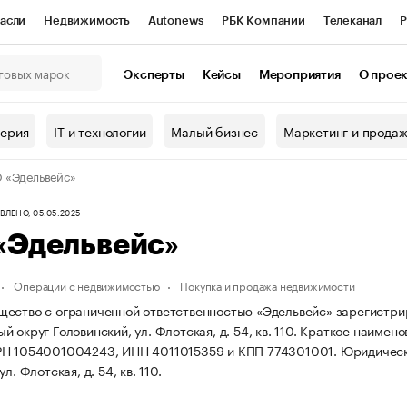
асли
Недвижимость
Autonews
РБК Компании
Телеканал
Р
К Курсы
РБК Life
Тренды
Визионеры
Национальные проекты
Эксперты
Кейсы
Мероприятия
О прое
онный клуб
Исследования
Кредитные рейтинги
Франшизы
Г
терия
IT и технологии
Малый бизнес
Маркетинг и прода
Проверка контрагентов
Политика
Экономика
Бизнес
 «Эдельвейс»
ы
ЛЕНО, 05.05.2025
«Эдельвейс»
Операции с недвижимостью
Покупка и продажа недвижимости
ество с ограниченной ответственностью «Эдельвейс» зарегистрирова
 округ Головинский, ул. Флотская, д. 54, кв. 110.
Краткое наимено
РН 1054001004243, ИНН 4011015359 и КПП 774301001.
Юридически
л. Флотская, д. 54, кв. 110.