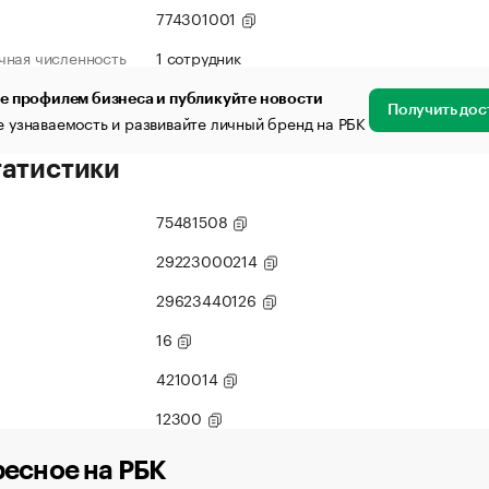
774301001
чная численность
1 сотрудник
е профилем бизнеса и публикуйте новости
Получить дос
 узнаваемость и развивайте личный бренд на РБК
татистики
75481508
29223000214
29623440126
16
4210014
12300
есное на РБК