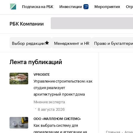
Подписка на РБК
Инвестиции
Мероприятия
Отр
Спорт
Школа управления РБК
РБК Образование
РБ
РБК Компании
Стиль
Крипто
РБК Бизнес-среда
Дискуссионный кл
Выбор редакции
Менеджмент и HR
Право и бухгалтер
Спецпроекты СПб
Конференции СПб
Спецпроекты
Технологии и медиа
Финансы
Рынок наличной валют
Лента публикаций
VPROEKTE
Управление строительством: как
студия реализует
архитектурный проект дома
Мнение эксперта
8 августа 2026
ООО «МАЛЛЕНОМ СИСТЕМС»
Как выбрать систему для
сериализации и агрегации на
Главная
Адми