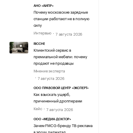
АНО «АИПР»
Почему московские зарядные
станции работают не в полную
силу
Интервью
7 августа 2026
RICCHE
Клиентский сервис в
премиальной мебели: почему
продают не продавцы
Мнение эксперта
7 августа 2026
ООО ПРАВОВОЙ ЦЕНТР «ЭКСПЕРТ»
Как взыскать ущерб,
причиненный дропперами
Кейс
7 августа 2026
ООО «МЕДИА-ДОКТОР»
Зачем FMCG-бренду ТВ-реклама
в эпоху диджитал