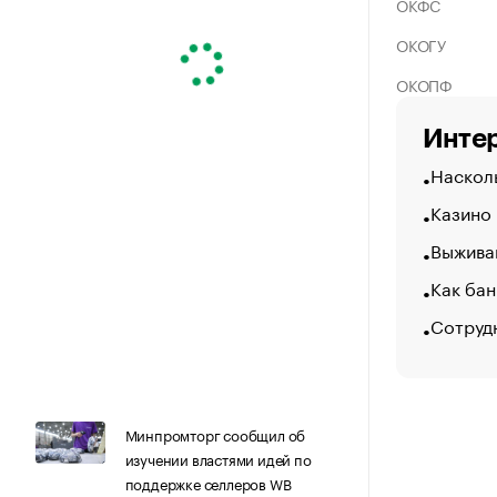
ОКФС
ОКОГУ
ОКОПФ
Интер
Насколь
Казино
Выжива
Как бан
Сотруд
Минпромторг сообщил об
изучении властями идей по
поддержке селлеров WB