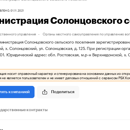
ЛЕНО, 01.11.2021
нистрация Солонцовского с
ственного управления
Органы местного самоуправления по управлению во
инистрация Солонцовского сельского поселения зарегистрирована 14
, х. Солонцовский, ул. Солонцовская, д. 125.
При регистрации орг
01.
Юридический адрес: обл. Ростовская, м.р-н Верхнедонской, х. С
ия носит справочный характер и сгенерирована на основании данных из откр
 не является пользователем и не имеет деловых отношений с сервисом РБК Ко
Поделиться
лять компанией
ударственные контракты