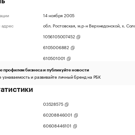
ль
ации
14 ноября 2005
 адрес
обл. Ростовская, м.р-н Верхнедонской, х. Сол
1056105007452
6105006882
610501001
е профилем бизнеса и публикуйте новости
 узнаваемость и развивайте личный бренд на РБК
татистики
03528575
60208846001
60608446101