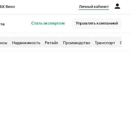
БК Вино
Личный кабинет
Город
Стать экспертом
Управлять компанией
кте
нсы
Недвижимость
Ретейл
Производство
Транспорт
Образ