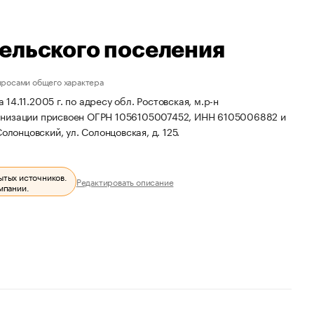
ельского поселения
просами общего характера
.11.2005 г. по адресу обл. Ростовская, м.р-н
анизации присвоен ОГРН 1056105007452, ИНН 6105006882 и
олонцовский, ул. Солонцовская, д. 125.
ытых источников.
Редактировать описание
мпании.