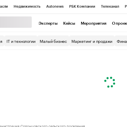
асли
Недвижимость
Autonews
РБК Компании
Телеканал
Р
К Курсы
РБК Life
Тренды
Визионеры
Национальные проекты
Эксперты
Кейсы
Мероприятия
О прое
уб
Исследования
Кредитные рейтинги
Франшизы
Газета
ия
IT и технологии
Малый бизнес
Маркетинг и продажи
Фина
Проверка контрагентов
Политика
Экономика
Бизнес
ы
нистрация Солонцовского сельского поселения