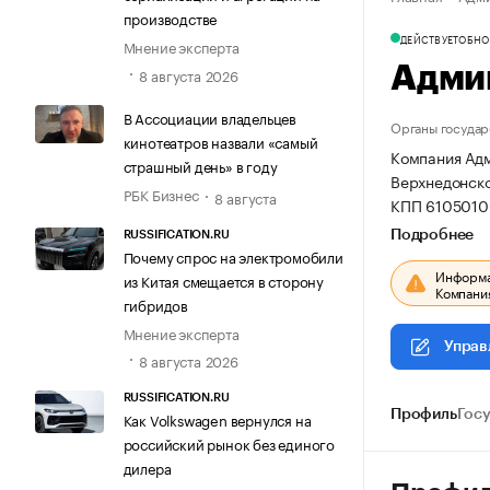
производстве
ДЕЙСТВУЕТ
ОБНОВ
Мнение эксперта
Адми
8 августа 2026
В Ассоциации владельцев
Органы государ
кинотеатров назвали «самый
Компания Адм
страшный день» в году
Верхнедонской
РБК Бизнес
8 августа
КПП 6105010
Подробнее
RUSSIFICATION.RU
Почему спрос на электромобили
Информац
из Китая смещается в сторону
Компания
гибридов
Мнение эксперта
Управ
8 августа 2026
RUSSIFICATION.RU
Профиль
Гос
Как Volkswagen вернулся на
российский рынок без единого
дилера