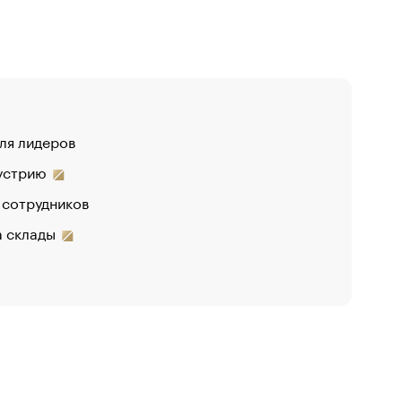
для лидеров
дустрию
 сотрудников
на склады