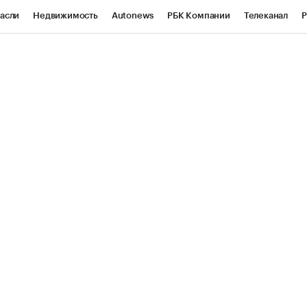
асли
Недвижимость
Autonews
РБК Компании
Телеканал
Р
К Курсы
РБК Life
Тренды
Визионеры
Национальные проекты
уб
Исследования
Кредитные рейтинги
Франшизы
Газета
Проверка контрагентов
Политика
Экономика
Бизнес
ы