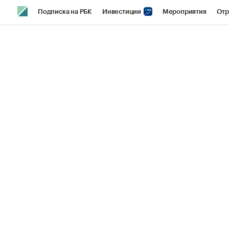
Подписка на РБК
Инвестиции
Мероприятия
Отр
Спорт
Школа управления РБК
РБК Образование
РБ
Стиль
Крипто
РБК Бизнес-среда
Дискуссионный кл
Спецпроекты СПб
Конференции СПб
Спецпроекты
Технологии и медиа
Финансы
Рынок наличной валют