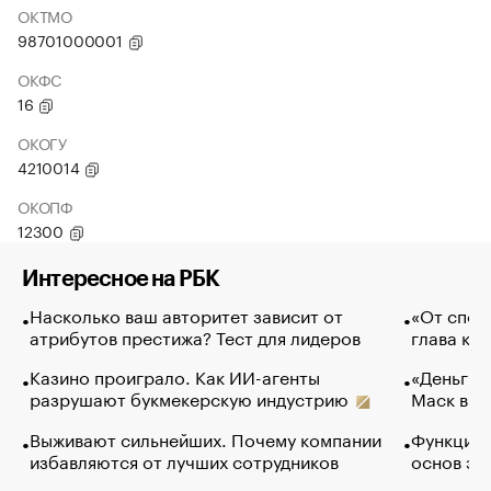
ОКТМО
98701000001
ОКФС
16
ОКОГУ
4210014
ОКОПФ
12300
Интересное на РБК
Насколько ваш авторитет зависит от
«От спор
атрибутов престижа? Тест для лидеров
глава ко
Казино проиграло. Как ИИ-агенты
«Деньги б
разрушают букмекерскую индустрию
Маск в и
Выживают сильнейших. Почему компании
Функции 
избавляются от лучших сотрудников
основ эф