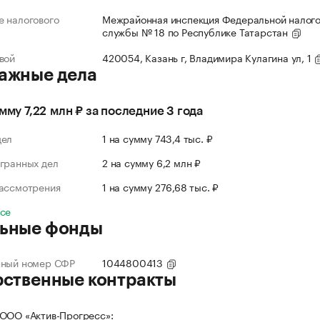
 налогового
Межрайонная инспекция Федеральной налог
службы № 18 по Республике Татарстан
вой
420054, Казань г, Владимира Кулагина ул, 1
ажные дела
умму 7,22 млн ₽ за последние 3 года
дел
1 на сумму 743,4 тыс. ₽
гранных дел
2 на сумму 6,2 млн ₽
рассмотрения
1 на сумму 276,68 тыс. ₽
все
ьные фонды
нный номер СФР
1044800413
рственные контракты
ООО «Актив-Прогресс»: