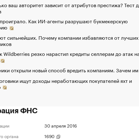
ко ваш авторитет зависит от атрибутов престижа? Тест д
в
 проиграло. Как ИИ-агенты разрушают букмекерскую
рию
ют сильнейших. Почему компании избавляются от лучших
ников
к Wildberries резко нарастил кредиты селлерам до атак н
ики открыли новый способ вредить компаниям. Зачем им
оговики ищут доходы неработающих покупателей яхт и
р
рация ФНС
ации
30 апреля 2016
го органа
1690