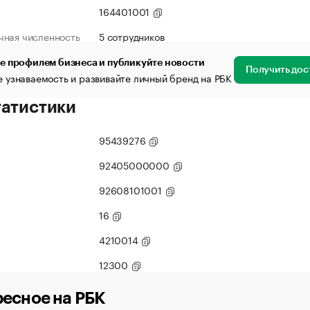
164401001
чная численность
5 сотрудников
е профилем бизнеса и публикуйте новости
Получить дос
 узнаваемость и развивайте личный бренд на РБК
татистики
95439276
92405000000
92608101001
16
4210014
12300
есное на РБК