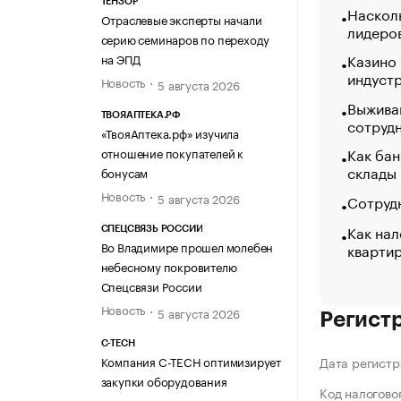
ТЕНЗОР
Насколь
Отраслевые эксперты начали
лидеро
серию семинаров по переходу
Казино
на ЭПД
индуст
Новость
5 августа 2026
Выжива
ТВОЯАПТЕКА.РФ
сотруд
«ТвояАптека.рф» изучила
Как бан
отношение покупателей к
склады
бонусам
Новость
5 августа 2026
Сотрудн
Как нал
СПЕЦСВЯЗЬ РОССИИ
Во Владимире прошел молебен
кварти
небесному покровителю
Спецсвязи России
Новость
5 августа 2026
Регист
C-TECH
Компания C-TECH оптимизирует
Дата регистр
закупки оборудования
Код налогово