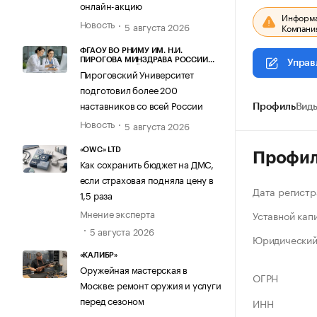
онлайн-акцию
Информац
Новость
5 августа 2026
Компания
ФГАОУ ВО РНИМУ ИМ. Н.И.
ПИРОГОВА МИНЗДРАВА РОССИИ
Управ
(ПИРОГОВСКИЙ УНИВЕРСИТЕТ)
Пироговский Университет
подготовил более 200
наставников со всей России
Профиль
Виды
Новость
5 августа 2026
«OWC» LTD
Профи
Как сохранить бюджет на ДМС,
если страховая подняла цену в
Дата регистр
1,5 раза
Мнение эксперта
Уставной кап
5 августа 2026
Юридический
«КАЛИБР»
Оружейная мастерская в
ОГРН
Москве: ремонт оружия и услуги
перед сезоном
ИНН