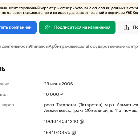
ия носит справочный характер и сгенерирована на основании данных из откр
 не является пользователем и не имеет деловых отношений с сервисом РБК Ко
Подписаться на изменения
П
лять компанией
 деятельности
Финансы
Арбитражные дела
Государственные конт
ль
ации
29 июня 2006
итал
10 000 ₽
 адрес
респ. Татарстан (Татарстан), м.р-н Альметьевс
Альметьевск, тракт Объездной, д. 41а, помещ
1061644064240
1644040075