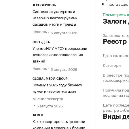
поставщик 
ТЕХНОНИКОЛЬ
Системы штукатурных и
Посмотреть 
навесных вентилируемых
Залоги
фасадов: итоги и тренды
Новость
5 августа 2026
Залогодатель
Реестр
ООО «ДБО»
Ученые НИУ МГСУ предложили
технологию восстановления
Дата включе
зданий
Категория
Новость
5 августа 2026
В реестре по
господдержк
GLOBAL MEDIA GROUP
Почему в 2026 году бизнесу
Получила под
нужен интернет-магазин
последний го
Мнение эксперта
Дата последн
5 августа 2026
реестре суб
Виды д
.REDEV
Как конвертировать ценности
компании в доверие к бренду