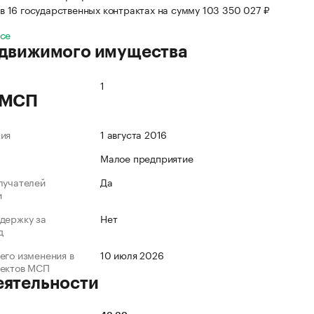
в 16 государственных контрактах на сумму 103 350 027 ₽
все
 движимого имущества
1
 МСП
ния
1 августа 2016
Малое предприятие
лучателей
Да
и
держку за
Нет
д
его изменения в
10 июля 2026
ъектов МСП
еятельности