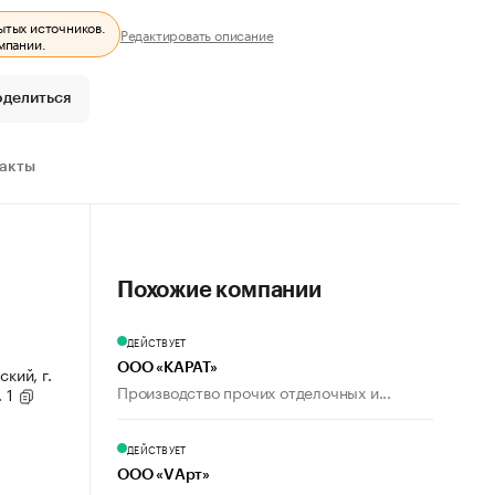
ытых источников.
Редактировать описание
мпании.
оделиться
ракты
Похожие компании
ДЕЙСТВУЕТ
ООО «КАРАТ»
кий, г.
Производство прочих отделочных и...
. 1
ДЕЙСТВУЕТ
ООО «VАрт»