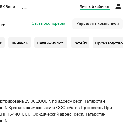
...
БК Вино
Личный кабинет
Стать экспертом
Управлять компанией
кте
азета
жи
Финансы
Недвижимость
Ретейл
Производство
трирована 29.06.2006 г. по адресу респ. Татарстан
щ. 1.
Краткое наименование: ООО «Актив-Прогресс».
При
КПП 164401001.
Юридический адрес: респ. Татарстан
. 1.