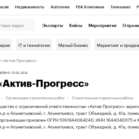
асли
Недвижимость
Autonews
РБК Компании
Телеканал
Р
К Курсы
РБК Life
Тренды
Визионеры
Национальные проекты
Эксперты
Кейсы
Мероприятия
О прое
онный клуб
Исследования
Кредитные рейтинги
Франшизы
Г
терия
IT и технологии
Малый бизнес
Маркетинг и прода
Проверка контрагентов
Политика
Экономика
Бизнес
 «Актив-Прогресс»
ы
ЛЕНО, 10.04.2024
«Актив-Прогресс»
Организация строительных работ
Строительные отделочные работы
ество с ограниченной ответственностью «Актив-Прогресс» зарегис
м.р-н Альметьевский, г. Альметьевск, тракт Объездной, д. 41а, поме
 организации присвоен ОГРН 1061644064240, ИНН 1644040075 и 
м.р-н Альметьевский, г. Альметьевск, тракт Объездной, д. 41а, помещ