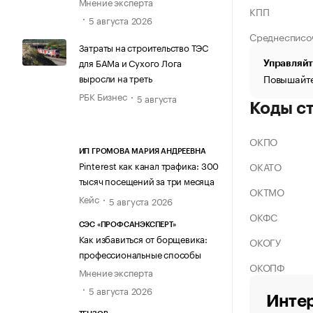
Мнение эксперта
КПП
5 августа 2026
Среднесписо
Затраты на строительство ТЭС
для БАМа и Сухого Лога
Управляйт
выросли на треть
Повышайте
РБК Бизнес
5 августа
Коды с
ОКПО
ИП ГРОМОВА МАРИЯ АНДРЕЕВНА
Pinterest как канал трафика: 300
ОКАТО
тысяч посещений за три месяца
ОКТМО
Кейс
5 августа 2026
ОКФС
СЭС «ПРОФСАНЭКСПЕРТ»
Как избавиться от борщевика:
ОКОГУ
профессиональные способы
ОКОПФ
Мнение эксперта
5 августа 2026
Интер