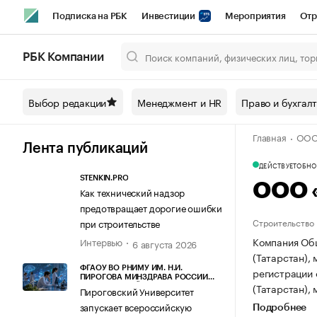
Подписка на РБК
Инвестиции
Мероприятия
Отр
Спорт
Школа управления РБК
РБК Образование
РБ
РБК Компании
Город
Стиль
Крипто
РБК Бизнес-среда
Дискусси
Выбор редакции
Менеджмент и HR
Право и бухгал
Спецпроекты СПб
Конференции СПб
Спецпроекты
Главная
ООО
Технологии и медиа
Финансы
Рынок наличной валют
Лента публикаций
ДЕЙСТВУЕТ
ОБНОВ
STENKIN.PRO
ООО 
Как технический надзор
предотвращает дорогие ошибки
Строительство
при строительстве
Компания Общ
Интервью
6 августа 2026
(Татарстан), 
ФГАОУ ВО РНИМУ ИМ. Н.И.
регистрации
ПИРОГОВА МИНЗДРАВА РОССИИ
(Татарстан), 
(ПИРОГОВСКИЙ УНИВЕРСИТЕТ)
Пироговский Университет
запускает всероссийскую
Подробнее