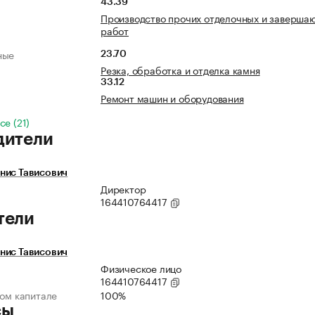
43.39
Производство прочих отделочных и заверша
работ
ные
23.70
Резка, обработка и отделка камня
33.12
Ремонт машин и оборудования
се (21)
дители
нис Тависович
Директор
164410764417
тели
нис Тависович
Физическое лицо
164410764417
ном капитале
100%
сы