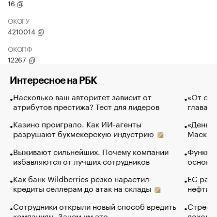
16
ОКОГУ
4210014
ОКОПФ
12267
Интересное на РБК
Насколько ваш авторитет зависит от
«От спо
атрибутов престижа? Тест для лидеров
глава к
Казино проиграло. Как ИИ-агенты
«Деньги
разрушают букмекерскую индустрию
Маск в 
Выживают сильнейших. Почему компании
Функции
избавляются от лучших сотрудников
основ э
Как банк Wildberries резко нарастил
ЕС раз
кредиты селлерам до атак на склады
нефти —
Сотрудники открыли новый способ вредить
Стресс 
компаниям. Зачем им это
доходов