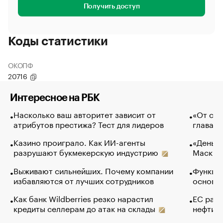
Получить доступ
Коды статистики
ОКОПФ
20716
Интересное на РБК
Насколько ваш авторитет зависит от
«От спо
атрибутов престижа? Тест для лидеров
глава к
Казино проиграло. Как ИИ-агенты
«Деньги
разрушают букмекерскую индустрию
Маск в 
Выживают сильнейших. Почему компании
Функции
избавляются от лучших сотрудников
основ э
Как банк Wildberries резко нарастил
ЕС раз
кредиты селлерам до атак на склады
нефти —