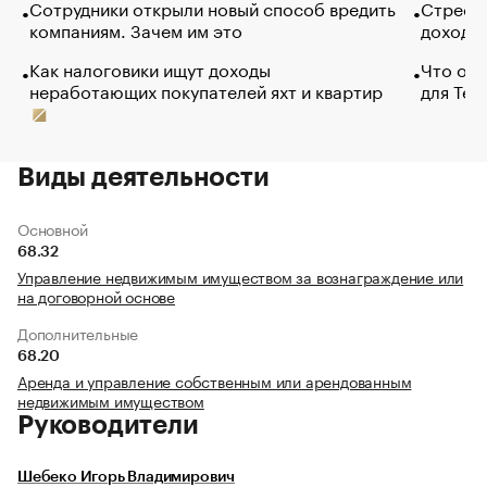
Сотрудники открыли новый способ вредить
Стресс 
компаниям. Зачем им это
доходов
Как налоговики ищут доходы
Что обв
неработающих покупателей яхт и квартир
для Tel
Виды деятельности
Основной
68.32
Управление недвижимым имуществом за вознаграждение или
на договорной основе
Дополнительные
68.20
Аренда и управление собственным или арендованным
недвижимым имуществом
Руководители
Шебеко Игорь Владимирович