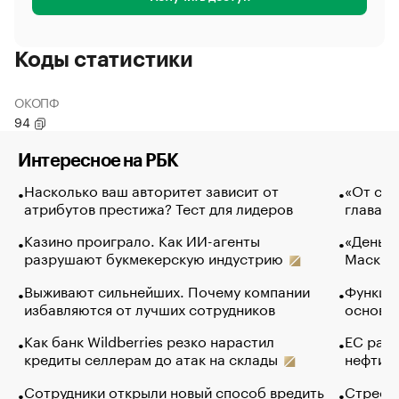
Коды статистики
ОКОПФ
94
Интересное на РБК
Насколько ваш авторитет зависит от
«От спо
атрибутов престижа? Тест для лидеров
глава к
Казино проиграло. Как ИИ-агенты
«Деньги
разрушают букмекерскую индустрию
Маск в 
Выживают сильнейших. Почему компании
Функции
избавляются от лучших сотрудников
основ э
Как банк Wildberries резко нарастил
ЕС раз
кредиты селлерам до атак на склады
нефти —
Сотрудники открыли новый способ вредить
Стресс 