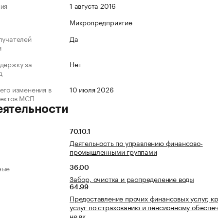
ния
1 августа 2016
Микропредприятие
лучателей
Да
и
держку за
Нет
д
его изменения в
10 июля 2026
ъектов МСП
еятельности
70.10.1
Деятельность по управлению финансово-
промышленными группами
ные
36.00
Забор, очистка и распределение воды
64.99
Предоставление прочих финансовых услуг, к
услуг по страхованию и пенсионному обеспе
не вк…