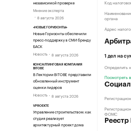
Код налогово
независимой проверке
Мнение эксперта
Наименование
8 августа 2026
органа
Адрес налого
«НОВЫЕ ГОРИЗОНТЫ»
Новые Горизонты обеспечили
пресс-поддержку в СМИ бренду
Арбитр
БАСК
Новость
8 августа 2026
1 дел на су
КОНСАЛТИНГОВАЯ КОМПАНИЯ
Определить н
BITOBE
В Лектории BITOBE представили
Посмотреть 
обновленный инструмент
Социал
оценки лидеров
Новость
8 августа 2026
Регистрацио
VPROEKTE
Регистрацио
Управление строительством: как
ФОМС
студия реализует
Реестр
архитектурный проект дома