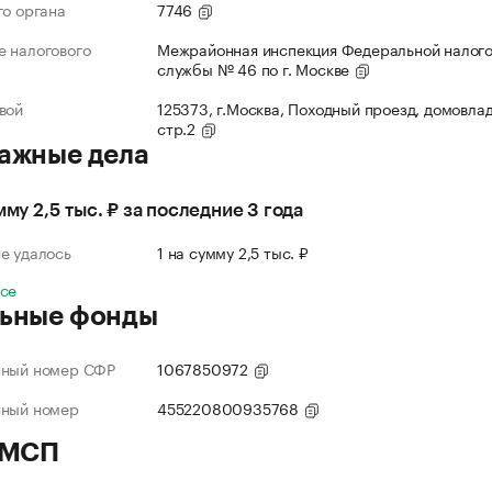
го органа
7746
 налогового
Межрайонная инспекция Федеральной налог
службы № 46 по г. Москве
вой
125373, г.Москва, Походный проезд, домовлад
стр.2
ажные дела
мму 2,5 тыс. ₽ за последние 3 года
е удалось
1 на сумму 2,5 тыс. ₽
все
ьные фонды
нный номер СФР
1067850972
нный номер
455220800935768
 МСП