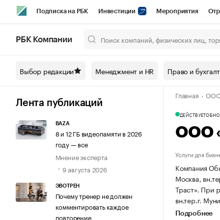
Подписка на РБК
Инвестиции
Мероприятия
Отр
Спорт
Школа управления РБК
РБК Образование
РБ
РБК Компании
Город
Стиль
Крипто
РБК Бизнес-среда
Дискусси
Выбор редакции
Менеджмент и HR
Право и бухгал
Спецпроекты СПб
Конференции СПб
Спецпроекты
Главная
ООО 
Технологии и медиа
Финансы
Рынок наличной валют
Лента публикаций
ДЕЙСТВУЕТ
ОБНОВ
BAZA
ООО 
8 и 12 ГБ видеопамяти в 2026
году — все
Услуги для бизн
Мнение эксперта
Компания Общ
9 августа 2026
Москва, вн.т
ЭВОТРЕН
Траст».
При р
Почему тренер не должен
вн.тер.г. Мун
комментировать каждое
Подробнее
повторение