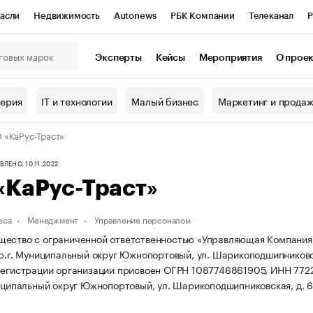
асли
Недвижимость
Autonews
РБК Компании
Телеканал
Р
К Курсы
РБК Life
Тренды
Визионеры
Национальные проекты
Эксперты
Кейсы
Мероприятия
О прое
онный клуб
Исследования
Кредитные рейтинги
Франшизы
Г
терия
IT и технологии
Малый бизнес
Маркетинг и прода
Проверка контрагентов
Политика
Экономика
Бизнес
«КаРус-Траст»
ы
ЛЕНО, 10.11.2022
«КаРус-Траст»
еса
Менеджмент
Управление персоналом
ество с ограниченной ответственностью «Управляющая Компания «К
ер.г. Муниципальный округ Южнопортовый, ул. Шарикоподшипниковска
егистрации организации присвоен ОГРН 1087746861905, ИНН 77
иципальный округ Южнопортовый, ул. Шарикоподшипниковская, д. 6/1