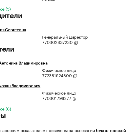
се (5)
дители
ия Сергеевна
Генеральный Директор
770302837230
тели
Антонина Владимировна
Физическое лицо
772381924800
услан Владимирович
Физическое лицо
770301796277
се (6)
сы
нансовым показателям приведены на основании
бухгалтерской