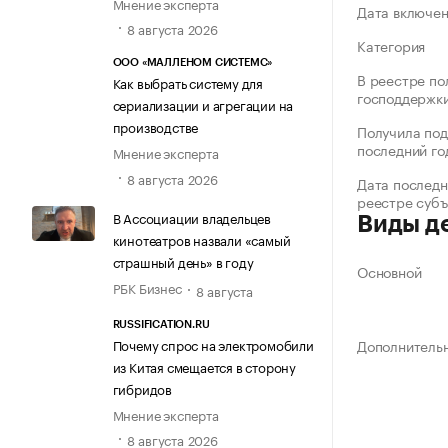
Мнение эксперта
Дата включе
8 августа 2026
Категория
ООО «МАЛЛЕНОМ СИСТЕМС»
В реестре по
Как выбрать систему для
господдержк
сериализации и агрегации на
производстве
Получила под
последний го
Мнение эксперта
8 августа 2026
Дата последн
реестре суб
В Ассоциации владельцев
Виды д
кинотеатров назвали «самый
страшный день» в году
Основной
РБК Бизнес
8 августа
RUSSIFICATION.RU
Почему спрос на электромобили
Дополнитель
из Китая смещается в сторону
гибридов
Мнение эксперта
8 августа 2026