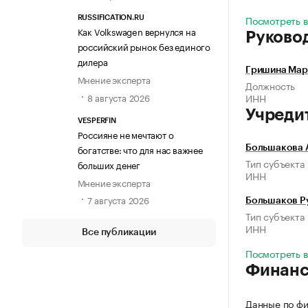
Посмотреть в
RUSSIFICATION.RU
Как Volkswagen вернулся на
Руково
российский рынок без единого
дилера
Гришина Мар
Мнение эксперта
Должность
8 августа 2026
ИНН
Учреди
VESPERFIN
Россияне не мечтают о
богатстве: что для нас важнее
Большакова 
Тип субъекта
больших денег
ИНН
Мнение эксперта
7 августа 2026
Большаков Р
Тип субъекта
ИНН
Все публикации
Посмотреть в
Финан
Данные по фи