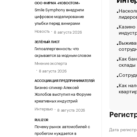
Интер
ООО ФИРМА «НОВОСТОМ»
Smile Symphony внедрили
Насколь
лидеро
цифровое моделирование
улыбки перед винирами
Казино
Новость
индуст
8 августа 2026
Выжива
ЗЕЛЁНЫЙ ЛИСТ
сотруд
Гипоаллергенность: что
скрывается за модным словом
Как бан
Мнение эксперта
склады
8 августа 2026
Сотрудн
АССОЦИАЦИЯ ПРЕДПРИНИМАТЕЛЕЙ
Как нал
Бизнес-спикер Алексей
кварти
Жолобов выступил на Форуме
креативных индустрий
Интервью
8 августа 2026
Регист
RULIZOR
Почему рынок автомобилей с
Дата регистр
пробегом нуждается в