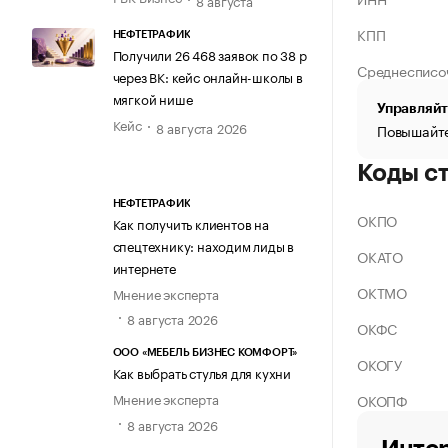
КПП
НЕФТЕТРАФИК
Получили 26 468 заявок по 38 р
Среднесписо
через ВК: кейс онлайн-школы в
мягкой нише
Управляйт
Кейс
8 августа 2026
Повышайте
Коды с
НЕФТЕТРАФИК
ОКПО
Как получить клиентов на
спецтехнику: находим лиды в
ОКАТО
интернете
ОКТМО
Мнение эксперта
8 августа 2026
ОКФС
ООО «МЕБЕЛЬ БИЗНЕС КОМФОРТ»
ОКОГУ
Как выбрать стулья для кухни
Мнение эксперта
ОКОПФ
8 августа 2026