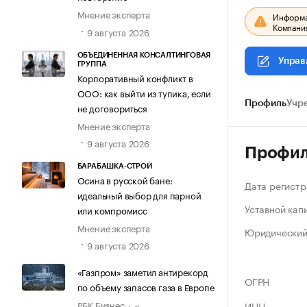
Мнение эксперта
Информац
Компания
9 августа 2026
ОБЪЕДИНЕННАЯ КОНСАЛТИНГОВАЯ
Управ
ГРУППА
Корпоративный конфликт в
ООО: как выйти из тупика, если
Профиль
Учр
не договориться
Мнение эксперта
9 августа 2026
Профи
БАРАБАШКА-СТРОЙ
Осина в русской бане:
Дата регистр
идеальный выбор для парной
Уставной кап
или компромисс
Мнение эксперта
Юридический
9 августа 2026
«Газпром» заметил антирекорд
ОГРН
по объему запасов газа в Европе
РБК Бизнес
ИНН
8 августа