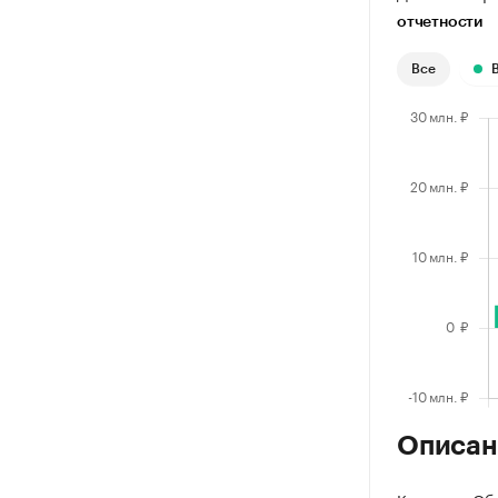
отчетности
Все
Описан