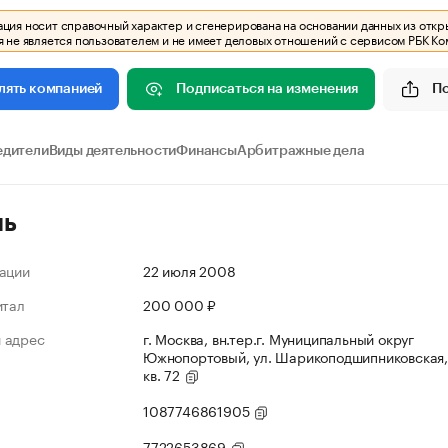
ия носит справочный характер и сгенерирована на основании данных из откр
 не является пользователем и не имеет деловых отношений с сервисом РБК Ко
Подписаться на изменения
П
лять компанией
едители
Виды деятельности
Финансы
Арбитражные дела
ль
ации
22 июля 2008
итал
200 000 ₽
 адрес
г. Москва, вн.тер.г. Муниципальный округ
Южнопортовый, ул. Шарикоподшипниковская, 
кв. 72
1087746861905
7722653869