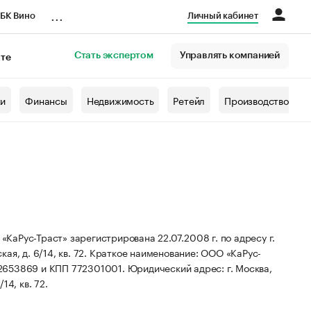
...
БК Вино
Личный кабинет
Стать экспертом
Управлять компанией
кте
азета
жи
Финансы
Недвижимость
Ретейл
Производство
аРус-Траст» зарегистрирована 22.07.2008 г. по адресу г.
я, д. 6/14, кв. 72.
Краткое наименование: ООО «КаРус-
22653869 и КПП 772301001.
Юридический адрес: г. Москва,
4, кв. 72.