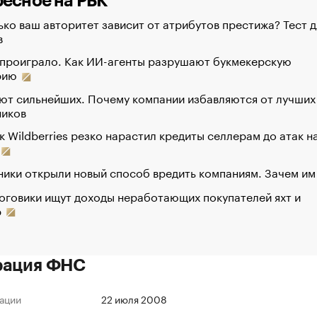
есное на РБК
ко ваш авторитет зависит от атрибутов престижа? Тест д
в
 проиграло. Как ИИ-агенты разрушают букмекерскую
рию
ют сильнейших. Почему компании избавляются от лучших
ников
к Wildberries резко нарастил кредиты селлерам до атак н
ики открыли новый способ вредить компаниям. Зачем им
оговики ищут доходы неработающих покупателей яхт и
р
рация ФНС
ации
22 июля 2008