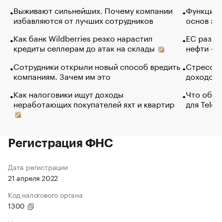
Выживают сильнейших. Почему компании
Функции 
избавляются от лучших сотрудников
основ эф
Как банк Wildberries резко нарастил
ЕС разре
кредиты селлерам до атак на склады
нефти — 
Сотрудники открыли новый способ вредить
Стресс о
компаниям. Зачем им это
доходов 
Как налоговики ищут доходы
Что обви
неработающих покупателей яхт и квартир
для Tele
Регистрация ФНС
Дата регистрации
21 апреля 2022
Код налогового органа
1300