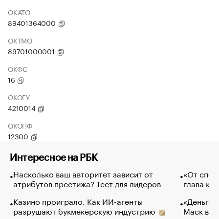
ОКАТО
89401364000
ОКТМО
89701000001
ОКФС
16
ОКОГУ
4210014
ОКОПФ
12300
Интересное на РБК
Насколько ваш авторитет зависит от
«От спор
атрибутов престижа? Тест для лидеров
глава ко
Казино проиграло. Как ИИ-агенты
«Деньги б
разрушают букмекерскую индустрию
Маск в и