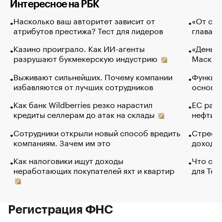
Интересное на РБК
Насколько ваш авторитет зависит от
«От спо
атрибутов престижа? Тест для лидеров
глава к
Казино проиграло. Как ИИ-агенты
«Деньги
разрушают букмекерскую индустрию
Маск в 
Выживают сильнейших. Почему компании
Функции
избавляются от лучших сотрудников
основ э
Как банк Wildberries резко нарастил
ЕС раз
кредиты селлерам до атак на склады
нефти —
Сотрудники открыли новый способ вредить
Стресс 
компаниям. Зачем им это
доходов
Как налоговики ищут доходы
Что обв
неработающих покупателей яхт и квартир
для Tel
Регистрация ФНС