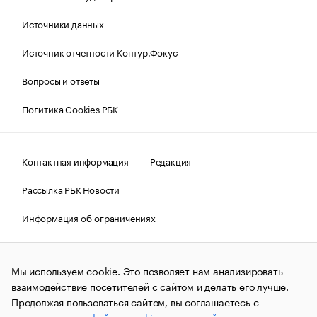
Источники данных
Источник отчетности Контур.Фокус
Вопросы и ответы
Политика Cookies РБК
Контактная информация
Редакция
Рассылка РБК Новости
Информация об ограничениях
Правовая информация
О соблюдении авторских прав
Мы используем cookie. Это позволяет нам анализировать
© АО «РОСБИЗНЕСКОНСАЛТИНГ»,
1995–2026.
Сообщения
и материалы информационного агентства «РБК»
взаимодействие посетителей с сайтом и делать его лучше.
(зарегистрировано Федеральной службой по надзору в сфере
Продолжая пользоваться сайтом, вы соглашаетесь с
связи, информационных технологий и массовых