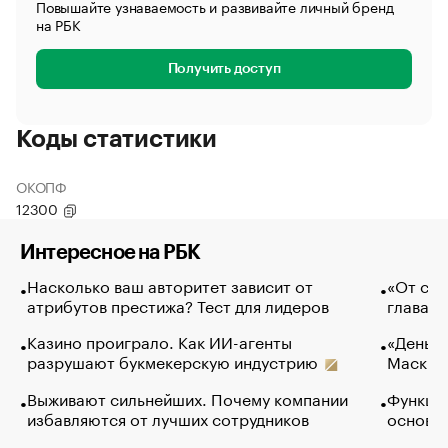
Повышайте узнаваемость и развивайте личный бренд
на РБК
Получить доступ
Коды статистики
ОКОПФ
12300
Интересное на РБК
Насколько ваш авторитет зависит от
«От спо
атрибутов престижа? Тест для лидеров
глава к
Казино проиграло. Как ИИ-агенты
«Деньги
разрушают букмекерскую индустрию
Маск в 
Выживают сильнейших. Почему компании
Функции
избавляются от лучших сотрудников
основ э