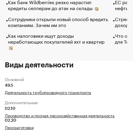
Как банк Wildberries резко нарастил
ЕС раз
кредиты селлерам до атак на склады
нефти —
Сотрудники открыли новый способ вредить
Стресс 
компаниям. Зачем им это
доходов
Как налоговики ищут доходы
Что обв
неработающих покупателей яхт и квартир
для Tel
Виды деятельности
Основной
49.5
Деятельность трубопроводного транспорта
Дополнительные
02.10
Лесоводство и прочая лесохозяйственная деятельность
02.20
Лесозаготовки