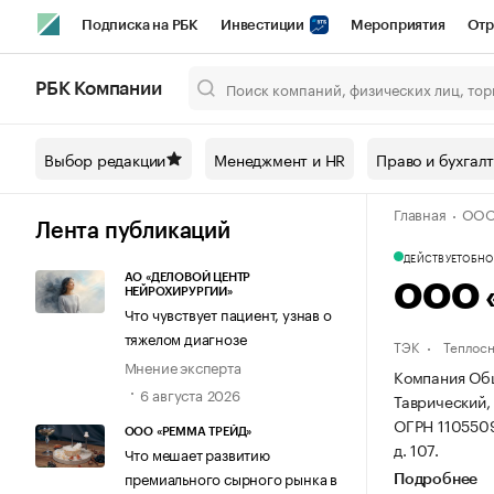
Подписка на РБК
Инвестиции
Мероприятия
Отр
Спорт
Школа управления РБК
РБК Образование
РБ
РБК Компании
Город
Стиль
Крипто
РБК Бизнес-среда
Дискусси
Выбор редакции
Менеджмент и HR
Право и бухгал
Спецпроекты СПб
Конференции СПб
Спецпроекты
Главная
ООО 
Технологии и медиа
Финансы
Рынок наличной валют
Лента публикаций
ДЕЙСТВУЕТ
ОБНОВ
АО «ДЕЛОВОЙ ЦЕНТР
ООО 
НЕЙРОХИРУРГИИ»
Что чувствует пациент, узнав о
тяжелом диагнозе
ТЭК
Теплос
Мнение эксперта
Компания Общ
6 августа 2026
Таврический, 
ОГРН 110550
ООО «РЕММА ТРЕЙД»
д. 107.
Что мешает развитию
премиального сырного рынка в
Подробнее