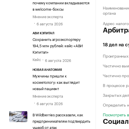
почему компании вкладываются
Наименование
в welcome-боксы
органа
Мнение эксперта
Адрес налого
6 августа 2026
Арбитр
АВИ КЭПИТАЛ
Сохранить агроэкспортеру
194,5 млн рублей: кейс «АВИ
18 дел на 
Кэпитал»
Проигранных
Кейс
6 августа 2026
Частично выи
НОВАЯ АНАТОМИЯ
Частично про
Мужчины пришли к
косметологу: как выглядит
В процессе 
новый пациент
Закрытых де
Мнение эксперта
6 августа 2026
Определить н
Посмотреть 
В Wildberries рассказали, как
предпринимателям подтвердить
Социал
ущерб от атак