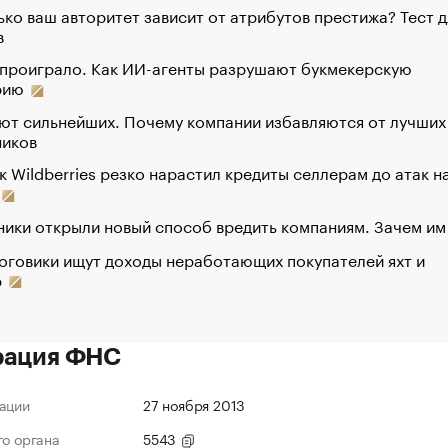
ко ваш авторитет зависит от атрибутов престижа? Тест д
в
 проиграло. Как ИИ-агенты разрушают букмекерскую
рию
ют сильнейших. Почему компании избавляются от лучших
ников
к Wildberries резко нарастил кредиты селлерам до атак н
ики открыли новый способ вредить компаниям. Зачем им
оговики ищут доходы неработающих покупателей яхт и
р
рация ФНС
ации
27 ноября 2013
го органа
5543