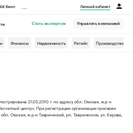
...
БК Вино
Личный кабинет
Стать экспертом
Управлять компанией
кте
азета
жи
Финансы
Недвижимость
Ретейл
Производство
стрирована 21.05.2010 г. по адресу обл. Омская, м.р-н
Расчетный центр».
При регистрации организации присвоен
бл. Омская, м.р-н Таврический, рп. Таврическое, ул. Кирова,