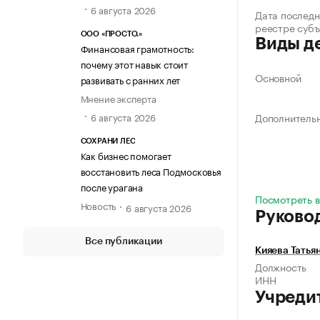
6 августа 2026
Дата последн
реестре суб
ООО «ПРОСТО.»
Виды д
Финансовая грамотность:
почему этот навык стоит
Основной
развивать с ранних лет
Мнение эксперта
6 августа 2026
Дополнитель
СОХРАНИ ЛЕС
Как бизнес помогает
восстановить леса Подмосковья
после урагана
Посмотреть в
Новость
6 августа 2026
Руково
Все публикации
Кияева Татья
Должность
ИНН
Учреди