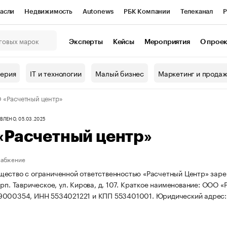
асли
Недвижимость
Autonews
РБК Компании
Телеканал
Р
К Курсы
РБК Life
Тренды
Визионеры
Национальные проекты
Эксперты
Кейсы
Мероприятия
О прое
онный клуб
Исследования
Кредитные рейтинги
Франшизы
Г
терия
IT и технологии
Малый бизнес
Маркетинг и прода
Проверка контрагентов
Политика
Экономика
Бизнес
«Расчетный центр»
ы
ЛЕНО, 05.03.2025
«Расчетный центр»
набжение
ество с ограниченной ответственностью «Расчетный Центр» зареги
рп. Таврическое, ул. Кирова, д. 107.
Краткое наименование: ООО «
9000354, ИНН 5534021221 и КПП 553401001.
Юридический адрес: о