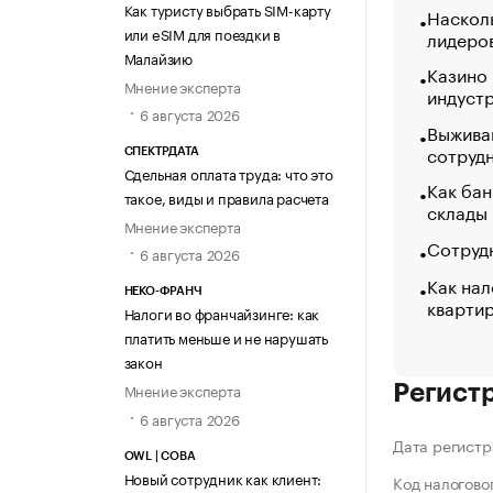
Как туристу выбрать SIM-карту
Насколь
или eSIM для поездки в
лидеро
Малайзию
Казино
Мнение эксперта
индуст
6 августа 2026
Выжива
сотруд
СПЕКТРДАТА
Сдельная оплата труда: что это
Как бан
такое, виды и правила расчета
склады
Мнение эксперта
Сотрудн
6 августа 2026
Как нал
НЕКО-ФРАНЧ
кварти
Налоги во франчайзинге: как
платить меньше и не нарушать
закон
Мнение эксперта
Регист
6 августа 2026
Дата регистр
OWL | СОВА
Новый сотрудник как клиент:
Код налогово