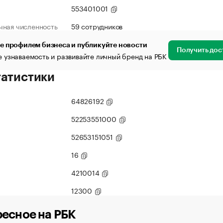
553401001
чная численность
59 сотрудников
е профилем бизнеса и публикуйте новости
Получить дос
 узнаваемость и развивайте личный бренд на РБК
татистики
64826192
52253551000
52653151051
16
4210014
12300
есное на РБК