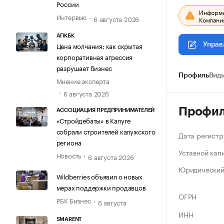
России
Информац
Интервью
6 августа 2026
Компания
АПКБК
Цена молчания: как скрытая
Управ
корпоративная агрессия
разрушает бизнес
Профиль
Виды
Мнение эксперта
6 августа 2026
Профи
АССОЦИАЦИЯ ПРЕДПРИНИМАТЕЛЕЙ
«Стройдебаты» в Калуге
собрали строителей калужского
Дата регистр
региона
Уставной кап
Новость
6 августа 2026
Юридический
Wildberries объявил о новых
мерах поддержки продавцов
ОГРН
РБК Бизнес
6 августа
ИНН
SMARENT