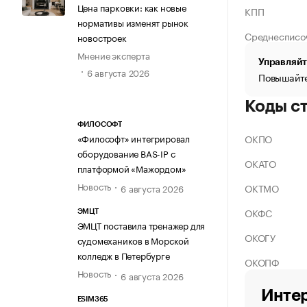
Цена парковки: как новые
КПП
нормативы изменят рынок
Среднесписо
новостроек
Мнение эксперта
Управляйт
6 августа 2026
Повышайте
Коды с
ФИЛОСОФТ
ОКПО
«Философт» интегрировал
оборудование BAS-IP с
ОКАТО
платформой «Мажордом»
Новость
ОКТМО
6 августа 2026
ОКФС
ЭМЦТ
ЭМЦТ поставила тренажер для
ОКОГУ
судомехаников в Морской
колледж в Петербурге
ОКОПФ
Новость
6 августа 2026
Интер
ESIM365