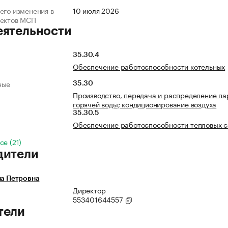
его изменения в
10 июля 2026
ъектов МСП
еятельности
35.30.4
Обеспечение работоспособности котельных
ные
35.30
Производство, передача и распределение па
горячей воды; кондиционирование воздуха
35.30.5
Обеспечение работоспособности тепловых с
се (21)
дители
на Петровна
Директор
553401644557
тели