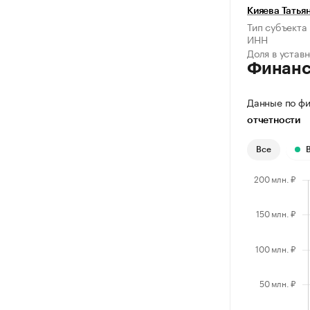
Кияева Татья
Тип субъекта
ИНН
Доля в устав
Финан
Данные по фи
отчетности
Все