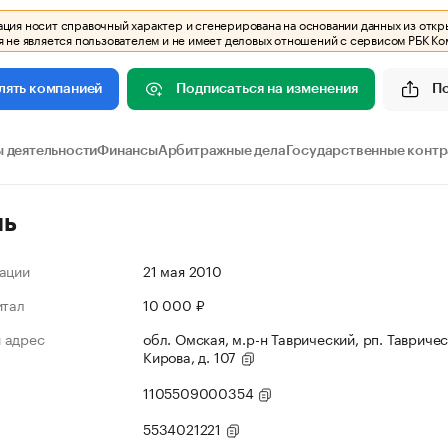
ия носит справочный характер и сгенерирована на основании данных из откр
 не является пользователем и не имеет деловых отношений с сервисом РБК Ко
Подписаться на изменения
П
лять компанией
 деятельности
Финансы
Арбитражные дела
Государственные конт
ль
ации
21 мая 2010
итал
10 000 ₽
 адрес
обл. Омская, м.р-н Таврический, рп. Тавричес
Кирова, д. 107
1105509000354
5534021221