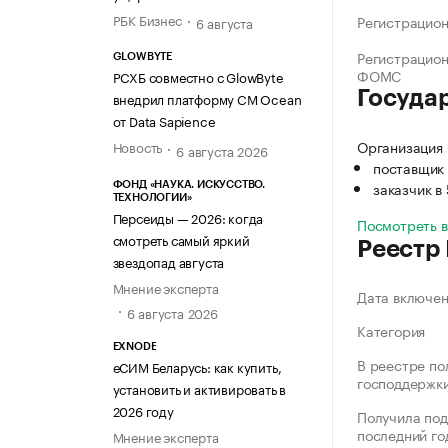
РБК Бизнес
Регистрацио
6 августа
Регистрацио
GLOWBYTE
ФОМС
РСХБ совместно с GlowByte
Госуда
внедрил платформу CM Ocean
от Data Sapience
Организация 
Новость
6 августа 2026
поставщик 
заказчик в
ФОНД «НАУКА. ИСКУССТВО.
ТЕХНОЛОГИИ»
Персеиды — 2026: когда
Посмотреть 
смотреть самый яркий
Реестр
звездопад августа
Мнение эксперта
Дата включе
6 августа 2026
Категория
EXNODE
В реестре по
еСИМ Беларусь: как купить,
господдержк
установить и активировать в
2026 году
Получила под
последний го
Мнение эксперта