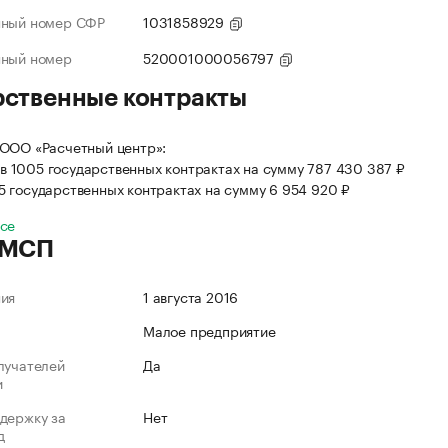
нный номер СФР
1031858929
нный номер
520001000056797
рственные контракты
ООО «Расчетный центр»:
в 1005 государственных контрактах на сумму 787 430 387 ₽
 5 государственных контрактах на сумму 6 954 920 ₽
все
 МСП
ния
1 августа 2016
Малое предприятие
лучателей
Да
и
держку за
Нет
д