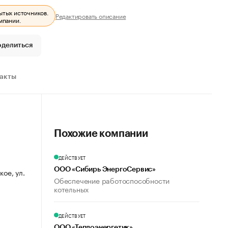
ытых источников.
Редактировать описание
мпании.
оделиться
ракты
Похожие компании
ДЕЙСТВУЕТ
ООО «Сибирь ЭнергоСервис»
кое, ул.
Обеспечение работоспособности
котельных
ДЕЙСТВУЕТ
ООО «Теплоэнергетик»