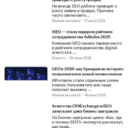
приводит к росту продаж
Не всегда SEO-работы приводят к
росту заявок и продаж. Причина
часто заключаетс…
Мнение эксперта
17 июля 2026
iSEO — стала лидером рейтинга
сотрудничества AdIndex 2025
Компания iSEO заняла первое место
в рейтинге сотрудничества digital-
агентств в …
Новость
29 июня 2026
GEO в 2026: как брендам не потерять
пользователя в новой логике поиска
ИИ-ответы стали отдельным слоем
поиска: пользователь все чаще
получает выжимку …
Мнение эксперта
18 июня 2026
Агентства CPAExchange и iSEO
запускают цикл бизнес-завтраков
На бизнес-завтраках цикла «Как, где
и почему SEO?» эксперты расскажут,
как прив…