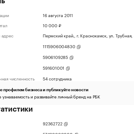
ль
ации
16 августа 2011
итал
10 000 ₽
 адрес
Пермский край., г. Краснокамск, ул. Трубная, 
1115906004830
5906109285
591601001
чная численность
54 сотрудника
е профилем бизнеса и публикуйте новости
 узнаваемость и развивайте личный бренд на РБК
татистики
92362722