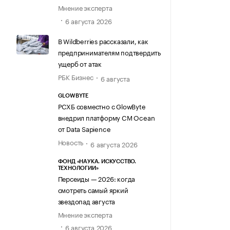
Мнение эксперта
6 августа 2026
В Wildberries рассказали, как
предпринимателям подтвердить
ущерб от атак
РБК Бизнес
6 августа
GLOWBYTE
РСХБ совместно с GlowByte
внедрил платформу CM Ocean
от Data Sapience
Новость
6 августа 2026
ФОНД «НАУКА. ИСКУССТВО.
ТЕХНОЛОГИИ»
Персеиды — 2026: когда
смотреть самый яркий
звездопад августа
Мнение эксперта
6 августа 2026