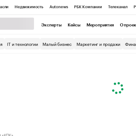
асли
Недвижимость
Autonews
РБК Компании
Телеканал
Р
К Курсы
РБК Life
Тренды
Визионеры
Национальные проекты
Эксперты
Кейсы
Мероприятия
О прое
уб
Исследования
Кредитные рейтинги
Франшизы
Газета
ия
IT и технологии
Малый бизнес
Маркетинг и продажи
Фина
Проверка контрагентов
Политика
Экономика
Бизнес
ы
 «КПК»