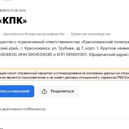
ЛЕНО, 07.06.2024
«КПК»
Целлюлозно-бумажное производство
Бумажное производство
ество с ограниченной ответственностью «Краснокамский полиграф
ий край., г. Краснокамск, ул. Трубная, зд 7, корп. 1.
Краткое наим
6004830, ИНН 5906109285 и КПП 591601001.
Юридический адрес: П
ия носит справочный характер и сгенерирована на основании данных из откр
 не является пользователем и не имеет деловых отношений с сервисом РБК Ко
Поделиться
лять компанией
 деятельности
Финансы