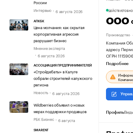
России
Интервью
6 августа 2026
ДЕЙСТВУЕТ
ОБНОВ
ООО 
АПКБК
Цена молчания: как скрытая
корпоративная агрессия
Производство
разрушает бизнес
Компания Общ
Мнение эксперта
адресу Пермск
ОГРН 111590
6 августа 2026
Подробнее
АССОЦИАЦИЯ ПРЕДПРИНИМАТЕЛЕЙ
«Стройдебаты» в Калуге
Информац
собрали строителей калужского
Компания
региона
Новость
6 августа 2026
Управ
Wildberries объявил о новых
мерах поддержки продавцов
Профиль
Виды
РБК Бизнес
6 августа
SMARENT