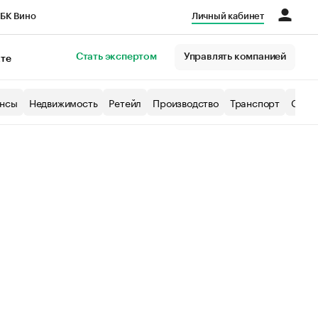
БК Вино
Личный кабинет
Город
Стать экспертом
Управлять компанией
кте
нсы
Недвижимость
Ретейл
Производство
Транспорт
Образ