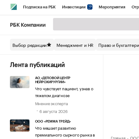
Подписка на РБК
Инвестиции
Мероприятия
Отр
Спорт
Школа управления РБК
РБК Образование
РБ
РБК Компании
Стиль
Крипто
РБК Бизнес-среда
Дискуссионный кл
Выбор редакции
Менеджмент и HR
Право и бухгалтер
Спецпроекты СПб
Конференции СПб
Спецпроекты
Технологии и медиа
Финансы
Рынок наличной валют
Лента публикаций
АО «ДЕЛОВОЙ ЦЕНТР
НЕЙРОХИРУРГИИ»
Что чувствует пациент, узнав о
тяжелом диагнозе
Мнение эксперта
6 августа 2026
ООО «РЕММА ТРЕЙД»
Что мешает развитию
премиального сырного рынка в
Главная
ООО