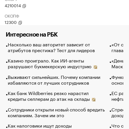
4210014
ОКОПФ
12300
Интересное на РБК
Насколько ваш авторитет зависит от
«От спо
атрибутов престижа? Тест для лидеров
глава к
Казино проиграло. Как ИИ-агенты
«Деньги
разрушают букмекерскую индустрию
Маск в 
Выживают сильнейших. Почему компании
Функции
избавляются от лучших сотрудников
основ э
Как банк Wildberries резко нарастил
ЕС раз
кредиты селлерам до атак на склады
нефти —
Сотрудники открыли новый способ вредить
Стресс 
компаниям. Зачем им это
доходов
Как налоговики ищут доходы
Что обв