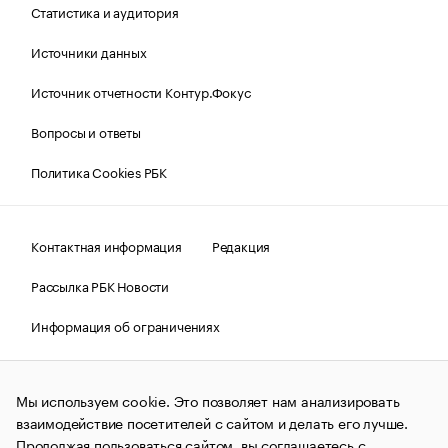
Статистика и аудитория
Источники данных
Источник отчетности Контур.Фокус
Вопросы и ответы
Политика Cookies РБК
Контактная информация
Редакция
Рассылка РБК Новости
Информация об ограничениях
Правовая информация
О соблюдении авторских прав
Мы используем cookie. Это позволяет нам анализировать
© АО «РОСБИЗНЕСКОНСАЛТИНГ»,
1995–2026.
Сообщения
и материалы информационного агентства «РБК»
взаимодействие посетителей с сайтом и делать его лучше.
(зарегистрировано Федеральной службой по надзору в сфере
Продолжая пользоваться сайтом, вы соглашаетесь с