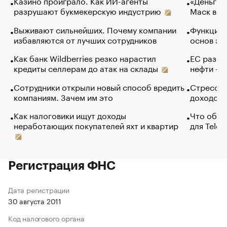
Казино проиграло. Как ИИ-агенты
«Деньги б
разрушают букмекерскую индустрию
Маск в и
Выживают сильнейших. Почему компании
Функции 
избавляются от лучших сотрудников
основ эф
Как банк Wildberries резко нарастил
ЕС разре
кредиты селлерам до атак на склады
нефти — 
Сотрудники открыли новый способ вредить
Стресс о
компаниям. Зачем им это
доходов 
Как налоговики ищут доходы
Что обви
неработающих покупателей яхт и квартир
для Tele
Регистрация ФНС
Дата регистрации
30 августа 2011
Код налогового органа