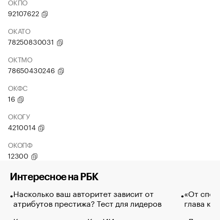
ОКПО
92107622
ОКАТО
78250830031
ОКТМО
78650430246
ОКФС
16
ОКОГУ
4210014
ОКОПФ
12300
Интересное на РБК
Насколько ваш авторитет зависит от
«От спор
атрибутов престижа? Тест для лидеров
глава ко