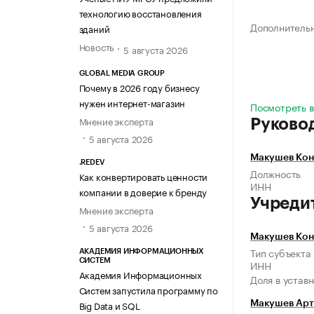
технологию восстановления
Дополнитель
зданий
Новость
5 августа 2026
GLOBAL MEDIA GROUP
Почему в 2026 году бизнесу
нужен интернет-магазин
Посмотреть в
Мнение эксперта
Руково
5 августа 2026
Макушев Кон
.REDEV
Должность
Как конвертировать ценности
ИНН
компании в доверие к бренду
Учреди
Мнение эксперта
5 августа 2026
Макушев Кон
Тип субъекта
АКАДЕМИЯ ИНФОРМАЦИОННЫХ
СИСТЕМ
ИНН
Академия Информационных
Доля в устав
Систем запустила программу по
Big Data и SQL
Макушев Арт