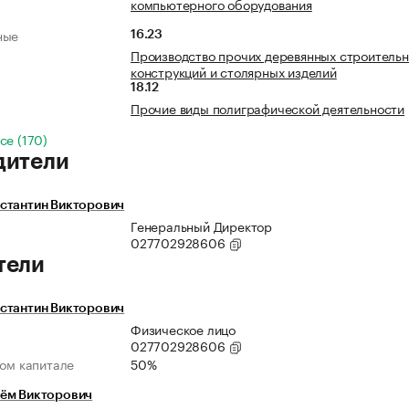
компьютерного оборудования
ные
16.23
Производство прочих деревянных строитель
конструкций и столярных изделий
18.12
Прочие виды полиграфической деятельности
се (170)
дители
стантин Викторович
Генеральный Директор
027702928606
тели
стантин Викторович
Физическое лицо
027702928606
ном капитале
50%
ём Викторович