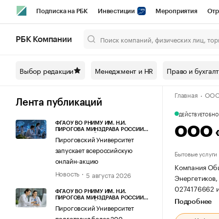
Подписка на РБК
Инвестиции
Мероприятия
Отр
Спорт
Школа управления РБК
РБК Образование
РБ
РБК Компании
Город
Стиль
Крипто
РБК Бизнес-среда
Дискусси
Выбор редакции
Менеджмент и HR
Право и бухгал
Спецпроекты СПб
Конференции СПб
Спецпроекты
Главная
ООО
Технологии и медиа
Финансы
Рынок наличной валют
Лента публикаций
ДЕЙСТВУЕТ
ОБНОВ
ФГАОУ ВО РНИМУ ИМ. Н.И.
ООО 
ПИРОГОВА МИНЗДРАВА РОССИИ
(ПИРОГОВСКИЙ УНИВЕРСИТЕТ)
Пироговский Университет
запускает всероссийскую
Бытовые услуги
онлайн-акцию
Компания Общ
Новость
5 августа 2026
Энергетиков, 
0274176662 
ФГАОУ ВО РНИМУ ИМ. Н.И.
ПИРОГОВА МИНЗДРАВА РОССИИ
Подробнее
(ПИРОГОВСКИЙ УНИВЕРСИТЕТ)
Пироговский Университет
подготовил более 200