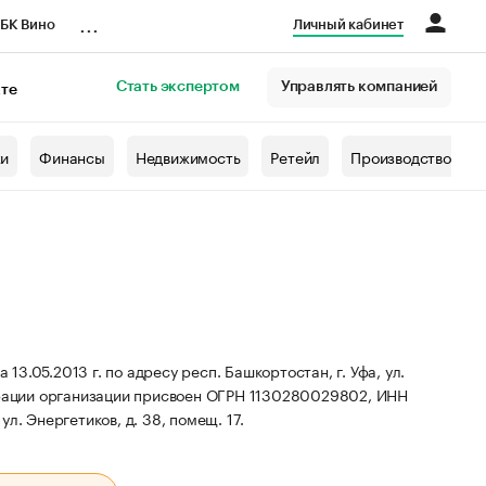
...
БК Вино
Личный кабинет
Стать экспертом
Управлять компанией
кте
азета
жи
Финансы
Недвижимость
Ретейл
Производство
.05.2013 г. по адресу респ. Башкортостан, г. Уфа, ул.
рации организации присвоен ОГРН 1130280029802, ИНН
л. Энергетиков, д. 38, помещ. 17.