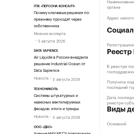
Наименование
органа
ГПК «ПЕРСОНА КОНСАЛТ»
Почему ключевые решения по-
Адрес налого
прежнему проходят через
собственника
Социал
Мнение эксперта
5 августа 2026
Регистрацио
Реестр
DATA SAPIENCE
Air Liquide в России внедрила
решение Industrial Ocean от
В реестре по
Data Sapience
господдержк
Новость
5 августа 2026
Получила под
последний го
ТЕХНОНИКОЛЬ
Системы штукатурных и
Дата последн
навесных вентилируемых
реестре суб
фасадов: итоги и тренды
Виды д
Новость
5 августа 2026
Основной
ООО «ДБО»
Ученые НИУ МГСУ предложили