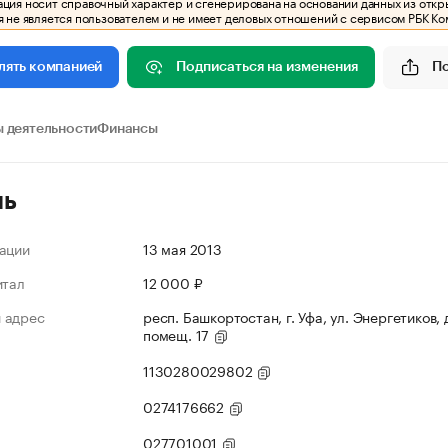
ия носит справочный характер и сгенерирована на основании данных из откр
 не является пользователем и не имеет деловых отношений с сервисом РБК Ко
Подписаться на изменения
П
лять компанией
 деятельности
Финансы
ль
ации
13 мая 2013
итал
12 000 ₽
 адрес
респ. Башкортостан, г. Уфа, ул. Энергетиков, д
помещ. 17
1130280029802
0274176662
027701001