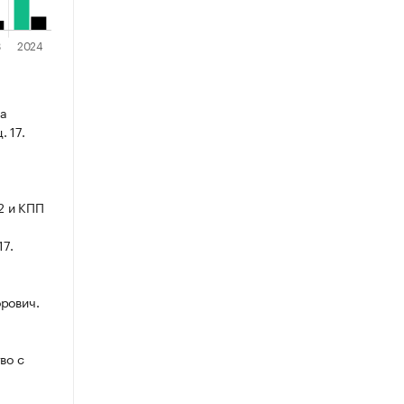
а
. 17.
2 и КПП
17.
рович.
во с