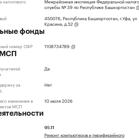
 налогового
Межрайонная инспекция Федеральной налог
службы № 39 по Республике Башкортостан
вой
450076, Республика Башкортостан, г.Уфа, ул
Красина, д.52
ьные фонды
нный номер СФР
1108734789
 МСП
лучателей
Да
и
держку за
Нет
д
его изменения в
10 июля 2026
ъектов МСП
еятельности
95.11
Ремонт компьютеров и периферийного