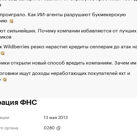
в
 проиграло. Как ИИ-агенты разрушают букмекерскую
рию
ют сильнейших. Почему компании избавляются от лучших
ников
к Wildberries резко нарастил кредиты селлерам до атак н
ики открыли новый способ вредить компаниям. Зачем им
оговики ищут доходы неработающих покупателей яхт и
р
рация ФНС
ации
13 мая 2013
го органа
0280