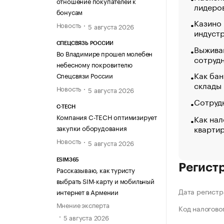
отношение покупателей к
лидеро
бонусам
Казино
Новость
5 августа 2026
индуст
СПЕЦСВЯЗЬ РОССИИ
Выжива
Во Владимире прошел молебен
сотруд
небесному покровителю
Как бан
Спецсвязи России
склады
Новость
5 августа 2026
Сотрудн
C-TECH
Компания C-TECH оптимизирует
Как нал
кварти
закупки оборудования
Новость
5 августа 2026
ESIM365
Регист
Рассказываю, как туристу
выбрать SIM-карту и мобильный
Дата регистр
интернет в Армении
Мнение эксперта
Код налогово
5 августа 2026