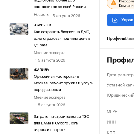
Информац
Компания
наставников со всей России
Новость
5 августа 2026
Управ
«OWC» LTD
Как сохранить бюджет на ДМС,
если страховая подняла цену в
Профиль
Виды
1,5 раза
Мнение эксперта
Профи
5 августа 2026
«КАЛИБР»
Дата регистр
Оружейная мастерская в
Москве: ремонт оружия и услуги
Уставной кап
перед сезоном
Юридический
Мнение эксперта
5 августа 2026
ОГРН
Затраты на строительство ТЭС
ИНН
для БАМа и Сухого Лога
выросли на треть
КПП