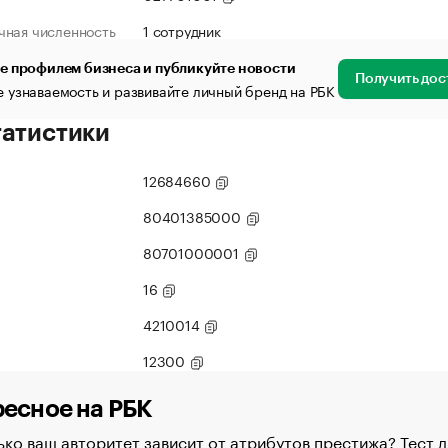
чная численность
1 сотрудник
е профилем бизнеса и публикуйте новости
Получить дос
 узнаваемость и развивайте личный бренд на РБК
татистики
12684660
80401385000
80701000001
16
4210014
12300
есное на РБК
ко ваш авторитет зависит от атрибутов престижа? Тест д