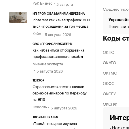
РБК Бизнес
5 августа
Среднесписо
ИП ГРОМОВА МАРИЯ АНДРЕЕВНА
Pinterest как канал трафика: 300
Управляйт
тысяч посещений за три месяца
Повышайте
Кейс
5 августа 2026
Коды с
СЭС «ПРОФСАНЭКСПЕРТ»
Как избавиться от борщевика:
ОКПО
профессиональные способы
ОКАТО
Мнение эксперта
5 августа 2026
ОКТМО
ТЕНЗОР
ОКФС
Отраслевые эксперты начали
серию семинаров по переходу
ОКОГУ
на ЭПД
ОКОПФ
Новость
5 августа 2026
Интер
ТВОЯАПТЕКА.РФ
«ТвояАптека.рф» изучила
Насколь