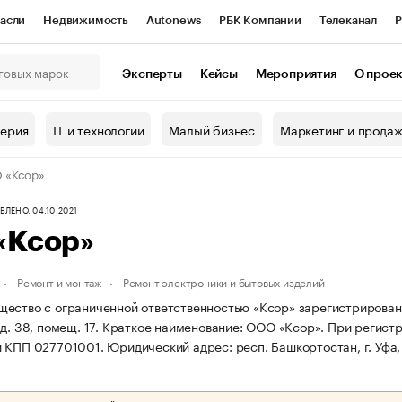
асли
Недвижимость
Autonews
РБК Компании
Телеканал
Р
К Курсы
РБК Life
Тренды
Визионеры
Национальные проекты
Эксперты
Кейсы
Мероприятия
О прое
онный клуб
Исследования
Кредитные рейтинги
Франшизы
Г
терия
IT и технологии
Малый бизнес
Маркетинг и прода
Проверка контрагентов
Политика
Экономика
Бизнес
 «Ксор»
ы
ЛЕНО, 04.10.2021
«Ксор»
Ремонт и монтаж
Ремонт электроники и бытовых изделий
ество с ограниченной ответственностью «Ксор» зарегистрирована 13
д. 38, помещ. 17.
Краткое наименование: ООО «Ксор».
При регист
и КПП 027701001.
Юридический адрес: респ. Башкортостан, г. Уфа, у