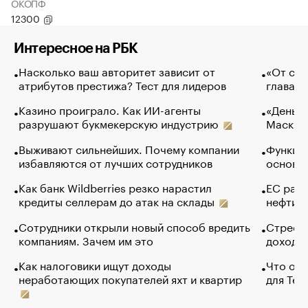
ОКОПФ
12300
Интересное на РБК
Насколько ваш авторитет зависит от
«От спо
атрибутов престижа? Тест для лидеров
глава к
Казино проиграло. Как ИИ-агенты
«Деньги
разрушают букмекерскую индустрию
Маск в 
Выживают сильнейших. Почему компании
Функции
избавляются от лучших сотрудников
основ э
Как банк Wildberries резко нарастил
ЕС раз
кредиты селлерам до атак на склады
нефти —
Сотрудники открыли новый способ вредить
Стресс 
компаниям. Зачем им это
доходов
Как налоговики ищут доходы
Что обв
неработающих покупателей яхт и квартир
для Tel