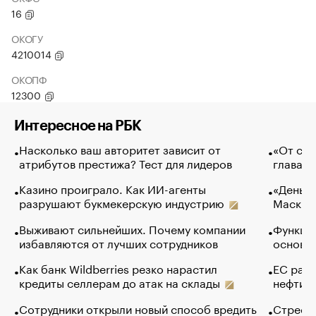
16
ОКОГУ
4210014
ОКОПФ
12300
Интересное на РБК
Насколько ваш авторитет зависит от
«От спо
атрибутов престижа? Тест для лидеров
глава к
Казино проиграло. Как ИИ-агенты
«Деньги
разрушают букмекерскую индустрию
Маск в 
Выживают сильнейших. Почему компании
Функции
избавляются от лучших сотрудников
основ э
Как банк Wildberries резко нарастил
ЕС раз
кредиты селлерам до атак на склады
нефти —
Сотрудники открыли новый способ вредить
Стресс 