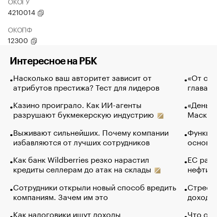
ОКОГУ
4210014
ОКОПФ
12300
Интересное на РБК
Насколько ваш авторитет зависит от
«От спо
атрибутов престижа? Тест для лидеров
глава к
Казино проиграло. Как ИИ-агенты
«Деньги
разрушают букмекерскую индустрию
Маск в 
Выживают сильнейших. Почему компании
Функции
избавляются от лучших сотрудников
основ э
Как банк Wildberries резко нарастил
ЕС раз
кредиты селлерам до атак на склады
нефти —
Сотрудники открыли новый способ вредить
Стресс 
компаниям. Зачем им это
доходов
Как налоговики ищут доходы
Что обв