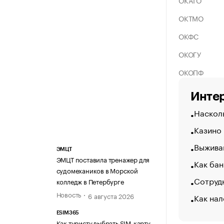
ОКАТО
ОКТМО
ОКФС
ОКОГУ
ОКОПФ
Интер
Насколь
Казино
Выжива
ЭМЦТ
ЭМЦТ поставила тренажер для
Как бан
судомехаников в Морской
Сотрудн
колледж в Петербурге
Новость
6 августа 2026
Как нал
ESIM365
Как туристу выбрать SIM-карту