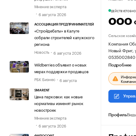
Мнение эксперта
ДЕЙСТВУЕТ
ОБНОВ
6 августа 2026
ООО 
АССОЦИАЦИЯ ПРЕДПРИНИМАТЕЛЕЙ
«Стройдебаты» в Калуге
Сельское хозяй
собрали строителей калужского
Компания Общ
региона
Новый Фриг, у
Новость
6 августа 2026
0535002840 
Wildberries объявил о новых
Подробнее
мерах поддержки продавцов
Информац
РБК Бизнес
6 августа
Компания
SMARENT
Цена парковки: как новые
Управ
нормативы изменят рынок
новостроек
Профиль
Виды
Мнение эксперта
6 августа 2026
ФИЛОСОФТ