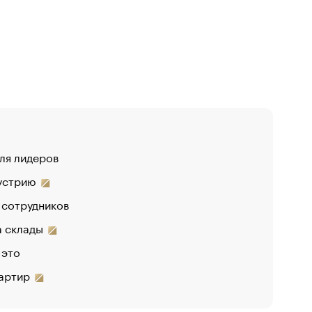
для лидеров
«От спор
дустрию
 сотрудников
на склады
 это
вартир