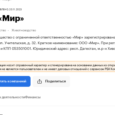
ЛЕНО, 20.11.2023
«Мир»
ство
Животноводство
ество с ограниченной ответственностью «Мир» зарегистрирована 13.
л. Учительская, д. 32.
Краткое наименование: ООО «Мир».
При рег
и КПП 053501001.
Юридический адрес: респ. Дагестан, м.р-н Хивск
ия носит справочный характер и сгенерирована на основании данных из откр
 не является пользователем и не имеет деловых отношений с сервисом РБК Ко
Поделиться
лять компанией
 деятельности
Финансы