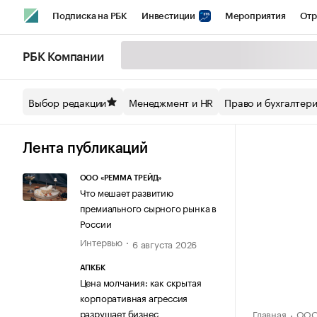
Подписка на РБК
Инвестиции
Мероприятия
Отр
Спорт
Школа управления РБК
РБК Образование
РБ
РБК Компании
Стиль
Крипто
РБК Бизнес-среда
Дискуссионный кл
Выбор редакции
Менеджмент и HR
Право и бухгалтер
Спецпроекты СПб
Конференции СПб
Спецпроекты
Технологии и медиа
Финансы
Рынок наличной валют
Лента публикаций
ООО «РЕММА ТРЕЙД»
Что мешает развитию
премиального сырного рынка в
России
Интервью
6 августа 2026
АПКБК
Цена молчания: как скрытая
корпоративная агрессия
разрушает бизнес
Главная
ООО