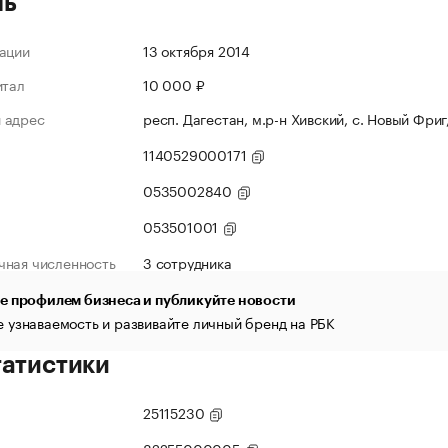
ль
ации
13 октября 2014
итал
10 000 ₽
 адрес
респ. Дагестан, м.р-н Хивский, с. Новый Фриг,
1140529000171
0535002840
053501001
чная численность
3 сотрудника
е профилем бизнеса и публикуйте новости
 узнаваемость и развивайте личный бренд на РБК
татистики
25115230