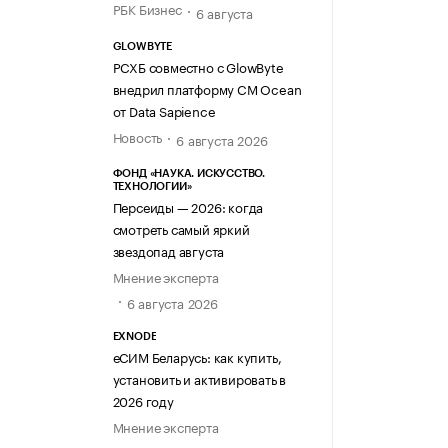
РБК Бизнес
6 августа
GLOWBYTE
РСХБ совместно с GlowByte
внедрил платформу CM Ocean
от Data Sapience
Новость
6 августа 2026
ФОНД «НАУКА. ИСКУССТВО.
ТЕХНОЛОГИИ»
Персеиды — 2026: когда
смотреть самый яркий
звездопад августа
Мнение эксперта
6 августа 2026
EXNODE
еСИМ Беларусь: как купить,
установить и активировать в
2026 году
Мнение эксперта