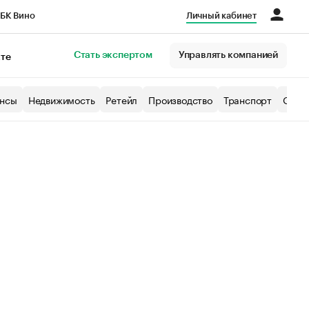
БК Вино
Личный кабинет
Город
Стать экспертом
Управлять компанией
кте
нсы
Недвижимость
Ретейл
Производство
Транспорт
Образ