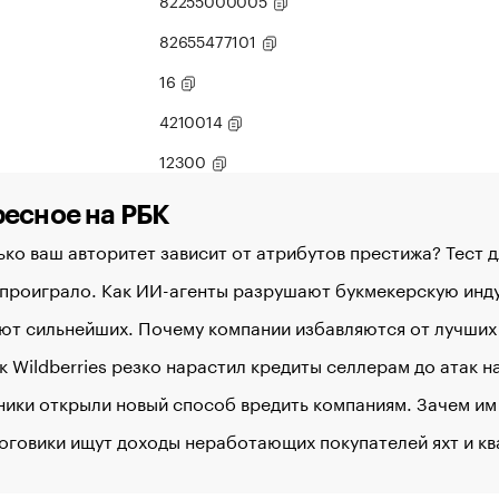
82255000005
82655477101
16
4210014
12300
есное на РБК
ко ваш авторитет зависит от атрибутов престижа? Тест 
 проиграло. Как ИИ-агенты разрушают букмекерскую ин
ют сильнейших. Почему компании избавляются от лучших
к Wildberries резко нарастил кредиты селлерам до атак 
ики открыли новый способ вредить компаниям. Зачем им
оговики ищут доходы неработающих покупателей яхт и к