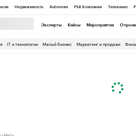
асли
Недвижимость
Autonews
РБК Компании
Телеканал
Р
К Курсы
РБК Life
Тренды
Визионеры
Национальные проекты
Эксперты
Кейсы
Мероприятия
О прое
уб
Исследования
Кредитные рейтинги
Франшизы
Газета
ия
IT и технологии
Малый бизнес
Маркетинг и продажи
Фина
Проверка контрагентов
Политика
Экономика
Бизнес
ы
 «Мир»