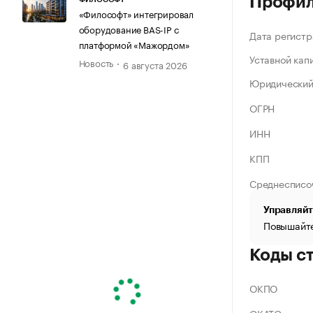
Профи
«Философт» интегрировал
оборудование BAS-IP с
Дата регистр
платформой «Мажордом»
Уставной кап
Новость
6 августа 2026
Юридический
ОГРН
ИНН
КПП
Среднесписо
Управляйт
Повышайте
Коды с
ОКПО