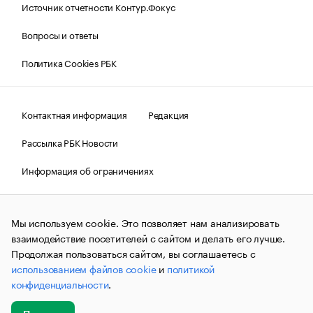
Источник отчетности Контур.Фокус
Вопросы и ответы
Политика Cookies РБК
Контактная информация
Редакция
Рассылка РБК Новости
Информация об ограничениях
Правовая информация
О соблюдении авторских прав
Мы используем cookie. Это позволяет нам анализировать
© АО «РОСБИЗНЕСКОНСАЛТИНГ»,
1995–2026.
Сообщения
и материалы информационного агентства «РБК»
взаимодействие посетителей с сайтом и делать его лучше.
(зарегистрировано Федеральной службой по надзору в сфере
Продолжая пользоваться сайтом, вы соглашаетесь с
связи, информационных технологий и массовых
использованием файлов cookie
и
политикой
коммуникаций (Роскомнадзор) 09.12.2015 за номером ИА
№ФС77-63848) сопровождаются пометкой «РБК». Отдельные
конфиденциальности
.
публикации могут содержать информацию,
не предназначенную для пользователей