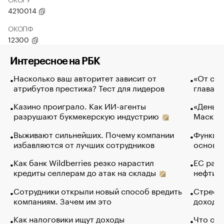
4210014
ОКОПФ
12300
Интересное на РБК
Насколько ваш авторитет зависит от
«От спо
атрибутов престижа? Тест для лидеров
глава к
Казино проиграло. Как ИИ-агенты
«Деньги
разрушают букмекерскую индустрию
Маск в 
Выживают сильнейших. Почему компании
Функции
избавляются от лучших сотрудников
основ э
Как банк Wildberries резко нарастил
ЕС раз
кредиты селлерам до атак на склады
нефти —
Сотрудники открыли новый способ вредить
Стресс 
компаниям. Зачем им это
доходов
Как налоговики ищут доходы
Что обв