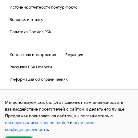
Источник отчетности Контур.Фокус
Вопросы и ответы
Политика Cookies РБК
Контактная информация
Редакция
Рассылка РБК Новости
Информация об ограничениях
Правовая информация
О соблюдении авторских прав
Мы используем cookie. Это позволяет нам анализировать
© АО «РОСБИЗНЕСКОНСАЛТИНГ»,
1995–2026.
Сообщения
и материалы информационного агентства «РБК»
взаимодействие посетителей с сайтом и делать его лучше.
(зарегистрировано Федеральной службой по надзору в сфере
Продолжая пользоваться сайтом, вы соглашаетесь с
связи, информационных технологий и массовых
использованием файлов cookie
и
политикой
коммуникаций (Роскомнадзор) 09.12.2015 за номером ИА
№ФС77-63848) сопровождаются пометкой «РБК». Отдельные
конфиденциальности
.
публикации могут содержать информацию,
не предназначенную для пользователей