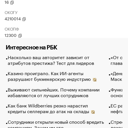
16
ОКОГУ
4210014
ОКОПФ
12300
Интересное на РБК
Насколько ваш авторитет зависит от
«От спо
атрибутов престижа? Тест для лидеров
глава к
Казино проиграло. Как ИИ-агенты
«Деньги
разрушают букмекерскую индустрию
Маск в 
Выживают сильнейших. Почему компании
Функции
избавляются от лучших сотрудников
основ э
Как банк Wildberries резко нарастил
ЕС раз
кредиты селлерам до атак на склады
нефти —
Сотрудники открыли новый способ вредить
Стресс 
компаниям. Зачем им это
доходов