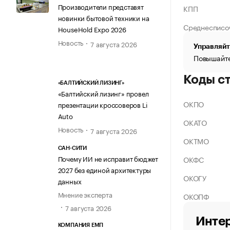
Производители представят
КПП
новинки бытовой техники на
Среднесписо
HouseHold Expo 2026
Новость
7 августа 2026
Управляйт
Повышайте
Коды с
«БАЛТИЙСКИЙ ЛИЗИНГ»
«Балтийский лизинг» провел
ОКПО
презентации кроссоверов Li
Auto
ОКАТО
Новость
7 августа 2026
ОКТМО
САН-СИТИ
Почему ИИ не исправит бюджет
ОКФС
2027 без единой архитектуры
ОКОГУ
данных
Мнение эксперта
ОКОПФ
7 августа 2026
Интер
КОМПАНИЯ ЕМП