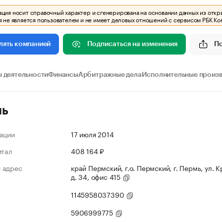
ия носит справочный характер и сгенерирована на основании данных из откр
 не является пользователем и не имеет деловых отношений с сервисом РБК Ко
Подписаться на изменения
П
лять компанией
 деятельности
Финансы
Арбитражные дела
Исполнительные произ
ль
ации
17 июля 2014
итал
408 164 ₽
 адрес
край Пермский, г.о. Пермский, г. Пермь, ул. К
д. 34, офис 415
1145958037390
5906999775