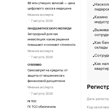
88 млн утекших записей — цена
Насколь
цифрового хаоса в медицине
лидеро
Мнение эксперта
Казино
7 августа 2026
индуст
Выжива
ЛАНДШАФТНОЕ БЮРО МЕЛАРДИ
сотруд
Загородный дом как
инвестиция: какие решения
Как бан
повышают и снижают стоимость
склады
Мнение эксперта
Сотрудн
7 августа 2026
Как нал
CYBERBIRD
кварти
Самозапрет на кредиты: от
защиты от мошенников к
финансовой дисциплине
Регист
Мнение эксперта
7 августа 2026
Дата регистр
ГК ТСС
ГК ТСС обеспечила
Код налогово