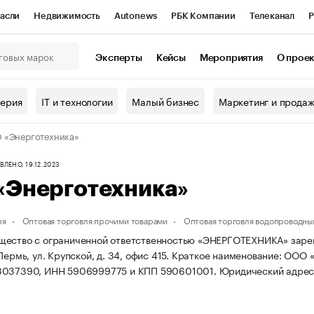
асли
Недвижимость
Autonews
РБК Компании
Телеканал
Р
К Курсы
РБК Life
Тренды
Визионеры
Национальные проекты
Эксперты
Кейсы
Мероприятия
О прое
онный клуб
Исследования
Кредитные рейтинги
Франшизы
Г
терия
IT и технологии
Малый бизнес
Маркетинг и прода
Проверка контрагентов
Политика
Экономика
Бизнес
 «Энерготехника»
ы
ЛЕНО, 19.12.2023
«Энерготехника»
ля
Оптовая торговля прочими товарами
Оптовая торговля водопроводны
ество с ограниченной ответственностью «ЭНЕРГОТЕХНИКА» зарегист
Пермь, ул. Крупской, д. 34, офис 415.
Краткое наименование: ООО 
8037390, ИНН 5906999775 и КПП 590601001.
Юридический адрес: 