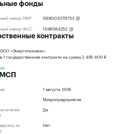
ьные фонды
нный номер ПФР
069003079753
нный номер ФСС
1096584253
рственные контракты
ООО «Энерготехника»:
в 1 государственном контракте на сумму 2 495 400 ₽
все
 МСП
ния
1 августа 2016
Микропредприятие
лучателей
Да
и
держку за
Нет
д