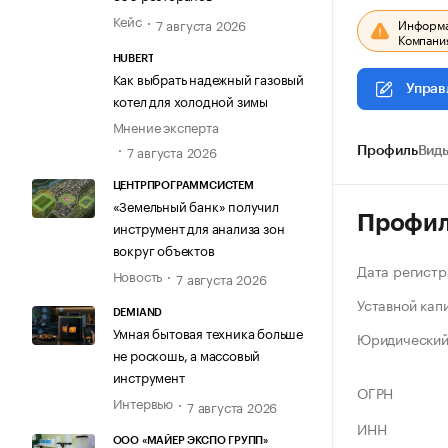
Кейс
7 августа 2026
Информац
Компания
HUBERT
Как выбрать надежный газовый
Управ
котел для холодной зимы
Мнение эксперта
7 августа 2026
Профиль
Виды
ЦЕНТРПРОГРАММСИСТЕМ
«Земельный банк» получил
Профи
инструмент для анализа зон
вокруг объектов
Дата регистр
Новость
7 августа 2026
Уставной кап
DEMIAND
Умная бытовая техника больше
Юридический
не роскошь, а массовый
инструмент
ОГРН
Интервью
7 августа 2026
ИНН
ООО «МАЙЕР ЭКСПО ГРУПП»