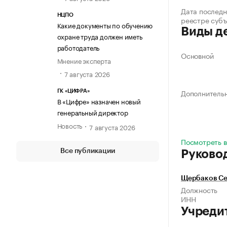
Дата последн
НЦПО
реестре суб
Какие документы по обучению
Виды д
охране труда должен иметь
работодатель
Основной
Мнение эксперта
7 августа 2026
Дополнитель
ГК «ЦИФРА»
В «Цифре» назначен новый
генеральный директор
Новость
7 августа 2026
Посмотреть в
Все публикации
Руково
Щербаков Се
Должность
ИНН
Учреди