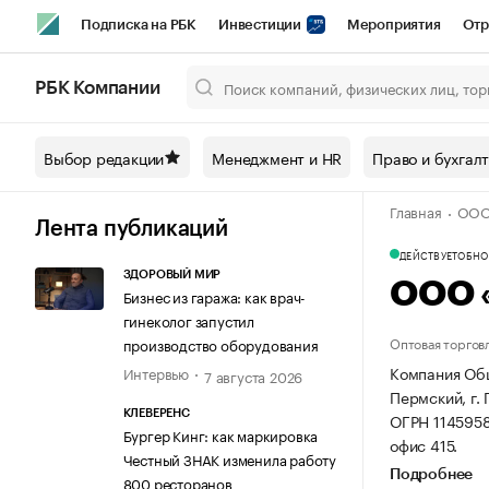
Подписка на РБК
Инвестиции
Мероприятия
Отр
Спорт
Школа управления РБК
РБК Образование
РБ
РБК Компании
Город
Стиль
Крипто
РБК Бизнес-среда
Дискусси
Выбор редакции
Менеджмент и HR
Право и бухгал
Спецпроекты СПб
Конференции СПб
Спецпроекты
Главная
ООО
Технологии и медиа
Финансы
Рынок наличной валют
Лента публикаций
ДЕЙСТВУЕТ
ОБНОВ
ЗДОРОВЫЙ МИР
ООО 
Бизнес из гаража: как врач-
гинеколог запустил
Оптовая торгов
производство оборудования
Компания Общ
Интервью
7 августа 2026
Пермский, г. 
КЛЕВЕРЕНС
ОГРН 114595
Бургер Кинг: как маркировка
офис 415.
Честный ЗНАК изменила работу
Подробнее
800 ресторанов