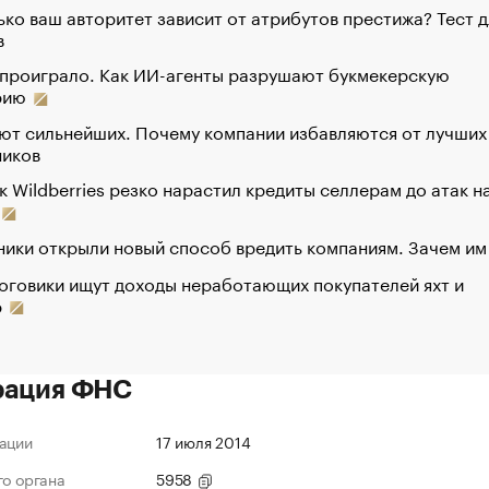
ко ваш авторитет зависит от атрибутов престижа? Тест д
в
 проиграло. Как ИИ-агенты разрушают букмекерскую
рию
ют сильнейших. Почему компании избавляются от лучших
ников
к Wildberries резко нарастил кредиты селлерам до атак н
ики открыли новый способ вредить компаниям. Зачем им
оговики ищут доходы неработающих покупателей яхт и
р
рация ФНС
ации
17 июля 2014
го органа
5958