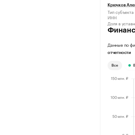
Крючков Але
Тип субъекта
ИНН
Доля в устав
Финан
Данные по фи
отчетности
Все