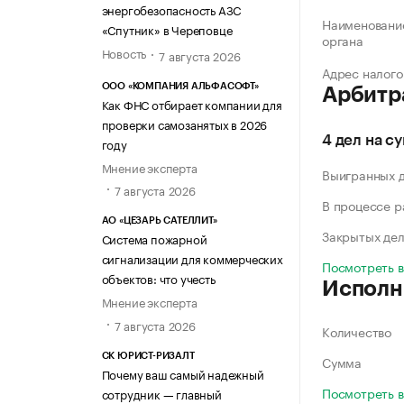
энергобезопасность АЗС
Наименование
«Спутник» в Череповце
органа
Новость
7 августа 2026
Адрес налого
ООО «КОМПАНИЯ АЛЬФАСОФТ»
Арбитр
Как ФНС отбирает компании для
проверки самозанятых в 2026
4 дел на с
году
Мнение эксперта
Выигранных 
7 августа 2026
В процессе 
АО «ЦЕЗАРЬ САТЕЛЛИТ»
Закрытых де
Система пожарной
сигнализации для коммерческих
Посмотреть 
объектов: что учесть
Исполн
Мнение эксперта
7 августа 2026
Количество
СК ЮРИСТ-РИЗАЛТ
Сумма
Почему ваш самый надежный
Посмотреть 
сотрудник — главный