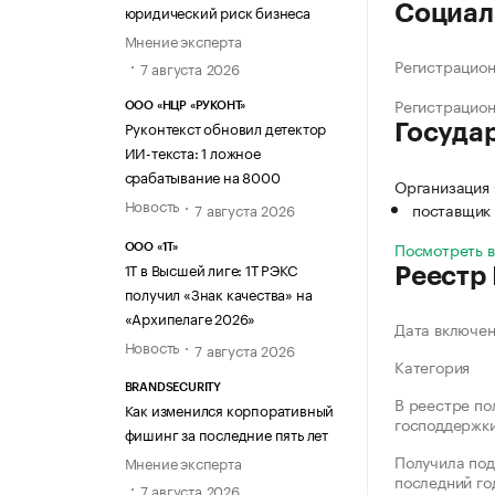
юридический риск бизнеса
Социал
Мнение эксперта
Регистрацио
7 августа 2026
Регистрацио
ООО «НЦР «РУКОНТ»
Руконтекст обновил детектор
Госуда
ИИ-текста: 1 ложное
срабатывание на 8000
Организация 
Новость
поставщик 
7 августа 2026
Посмотреть 
ООО «1Т»
1Т в Высшей лиге: 1Т РЭКС
Реестр
получил «Знак качества» на
«Архипелаге 2026»
Дата включе
Новость
7 августа 2026
Категория
BRANDSECURITY
В реестре по
Как изменился корпоративный
господдержк
фишинг за последние пять лет
Получила под
Мнение эксперта
последний го
7 августа 2026