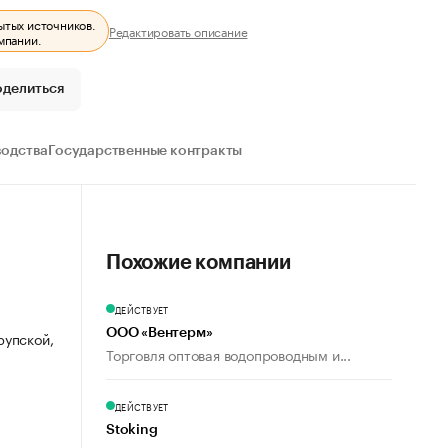
ытых источников.
Редактировать описание
мпании.
оделиться
водства
Государственные контракты
Похожие компании
ДЕЙСТВУЕТ
ООО «Вентерм»
рупской,
Торговля оптовая водопроводным и...
ДЕЙСТВУЕТ
Stoking