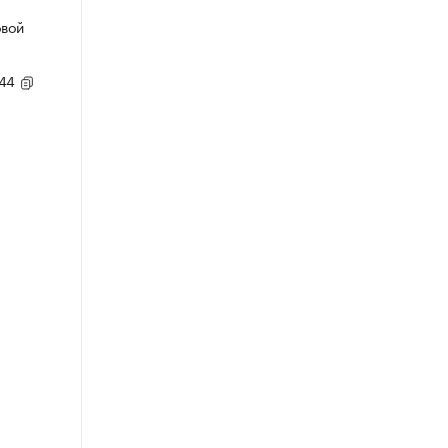
овой
,44