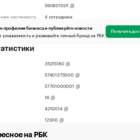
590601001
чная численность
4 сотрудника
е профилем бизнеса и публикуйте новости
Получить дос
 узнаваемость и развивайте личный бренд на РБК
татистики
35215180
57401375000
57701000001
16
4210014
12300
есное на РБК