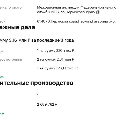
 налогового
Межрайонная инспекция Федеральной налог
службы № 17 по Пермскому краю
вой
614070,Пермский край,Пермь г,Гагарина б-р
ажные дела
умму 3,16 млн ₽ за последние 3 года
дел
1 на сумму 220 тыс. ₽
рассмотрения
2 на сумму 2,81 млн ₽
л
1 на сумму 128,17 тыс. ₽
все
ительные производства
1
2 689 762 ₽
все