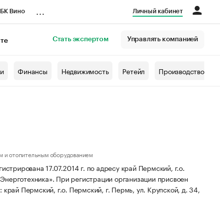
...
БК Вино
Личный кабинет
Стать экспертом
Управлять компанией
кте
азета
жи
Финансы
Недвижимость
Ретейл
Производство
м и отопительным оборудованием
рирована 17.07.2014 г. по адресу край Пермский, г.о.
«Энерготехника».
При регистрации организации присвоен
край Пермский, г.о. Пермский, г. Пермь, ул. Крупской, д. 34,