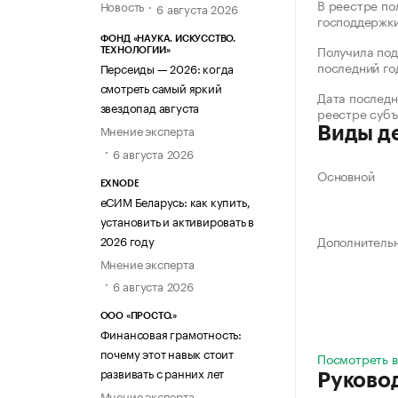
В реестре по
Новость
6 августа 2026
господдержк
ФОНД «НАУКА. ИСКУССТВО.
Получила под
ТЕХНОЛОГИИ»
последний го
Персеиды — 2026: когда
смотреть самый яркий
Дата последн
звездопад августа
реестре суб
Мнение эксперта
Виды д
6 августа 2026
Основной
EXNODE
еСИМ Беларусь: как купить,
установить и активировать в
2026 году
Дополнитель
Мнение эксперта
6 августа 2026
ООО «ПРОСТО.»
Финансовая грамотность:
почему этот навык стоит
Посмотреть в
развивать с ранних лет
Руково
Мнение эксперта