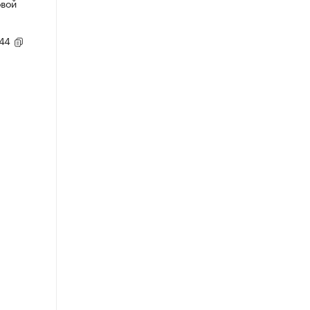
овой
,44