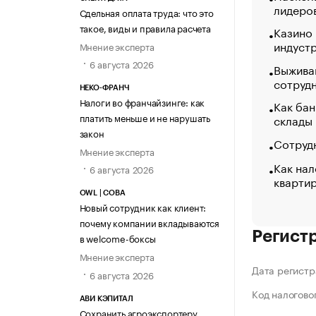
лидеро
Сдельная оплата труда: что это
такое, виды и правила расчета
Казино
индуст
Мнение эксперта
6 августа 2026
Выжива
сотруд
НЕКО-ФРАНЧ
Налоги во франчайзинге: как
Как бан
платить меньше и не нарушать
склады
закон
Сотрудн
Мнение эксперта
Как нал
6 августа 2026
кварти
OWL | СОВА
Новый сотрудник как клиент:
почему компании вкладываются
Регист
в welcome-боксы
Мнение эксперта
Дата регистр
6 августа 2026
Код налогово
АВИ КЭПИТАЛ
Сохранить агроэкспортеру