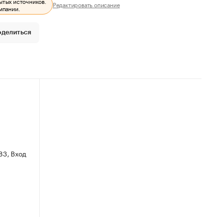
ытых источников.
Редактировать описание
мпании.
оделиться
83, Вход