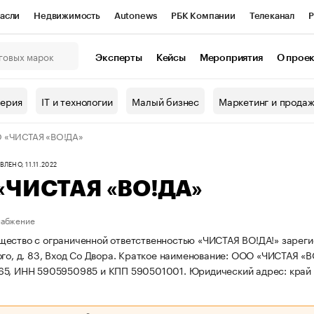
асли
Недвижимость
Autonews
РБК Компании
Телеканал
Р
К Курсы
РБК Life
Тренды
Визионеры
Национальные проекты
Эксперты
Кейсы
Мероприятия
О прое
онный клуб
Исследования
Кредитные рейтинги
Франшизы
Г
терия
IT и технологии
Малый бизнес
Маркетинг и прода
Проверка контрагентов
Политика
Экономика
Бизнес
 «ЧИСТАЯ «ВО!ДА»
ы
ЛЕНО, 11.11.2022
«ЧИСТАЯ «ВО!ДА»
набжение
ество с ограниченной ответственностью «ЧИСТАЯ ВО!ДА!» зарегист
го, д. 83, Вход Со Двора.
Краткое наименование: ООО «ЧИСТАЯ «В
65, ИНН 5905950985 и КПП 590501001.
Юридический адрес: край П