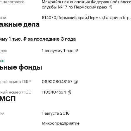
 налогового
Межрайонная инспекция Федеральной налог
службы № 17 по Пермскому краю
вой
614070,Пермский край,Пермь г,Гагарина б-р
ажные дела
мму 1 тыс. ₽ за последние 3 года
 дел
1 на сумму 1 тыс. ₽
все
ьные фонды
нный номер ПФР
069008048157
нный номер ФСС
1103404594
 МСП
ния
1 августа 2016
Микропредприятие