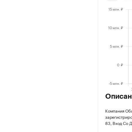
Описан
Компания Общ
зарегистриров
83, Вход Со 