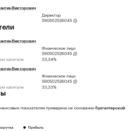
тантин Викторович
Директор
590502526045
тели
тантин Викторович
Физическое лицо
590502526045
ном капитале
33,34%
тантин Викторович
Физическое лицо
590502526045
ном капитале
33,33%
сы
нансовым показателям приведены на основании
бухгалтерской
Выручка
Прибыль