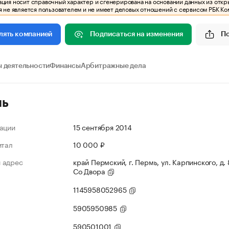
ия носит справочный характер и сгенерирована на основании данных из откр
 не является пользователем и не имеет деловых отношений с сервисом РБК Ко
Подписаться на изменения
П
лять компанией
 деятельности
Финансы
Арбитражные дела
ль
ации
15 сентября 2014
итал
10 000 ₽
 адрес
край Пермский, г. Пермь, ул. Карпинского, д. 
Со Двора
1145958052965
5905950985
590501001