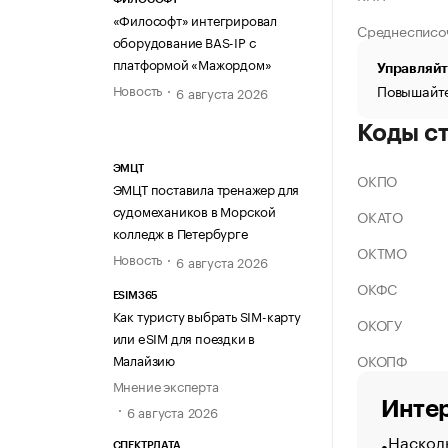
«Философт» интегрировал
Среднесписо
оборудование BAS-IP с
платформой «Мажордом»
Управляйт
Новость
Повышайте
6 августа 2026
Коды с
ЭМЦТ
ОКПО
ЭМЦТ поставила тренажер для
судомехаников в Морской
ОКАТО
колледж в Петербурге
ОКТМО
Новость
6 августа 2026
ОКФС
ESIM365
Как туристу выбрать SIM-карту
ОКОГУ
или eSIM для поездки в
ОКОПФ
Малайзию
Мнение эксперта
Интер
6 августа 2026
Насколь
СПЕКТРДАТА