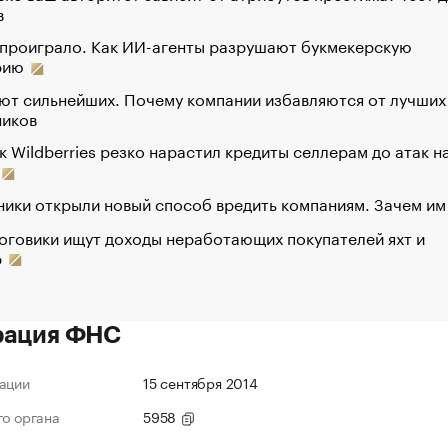
в
 проиграло. Как ИИ-агенты разрушают букмекерскую
рию
ют сильнейших. Почему компании избавляются от лучших
ников
к Wildberries резко нарастил кредиты селлерам до атак н
ики открыли новый способ вредить компаниям. Зачем им
оговики ищут доходы неработающих покупателей яхт и
р
рация ФНС
ации
15 сентября 2014
го органа
5958