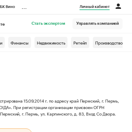
...
БК Вино
Личный кабинет
Стать экспертом
Управлять компанией
кте
азета
жи
Финансы
Недвижимость
Ретейл
Производство
рирована 15.09.2014 г. по адресу край Пермский, г. Пермь,
О!ДА».
При регистрации организации присвоен ОГРН
ермский, г. Пермь, ул. Карпинского, д. 83, Вход Со Двора.