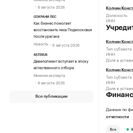
6 августа 2026
Колчин Конс
Должность
СОХРАНИ ЛЕС
ИНН
Как бизнес помогает
Учреди
восстановить леса Подмосковья
после урагана
Колчин Конс
Новость
6 августа 2026
Тип субъекта
ИНН
ASTERUS
Доля в устав
Девелопмент вступает в эпоху
естественного отбора
Колчин Конс
Мнение эксперта
Тип субъекта
ИНН
6 августа 2026
Доля в устав
Финан
Все публикации
Данные по фи
отчетности
Все