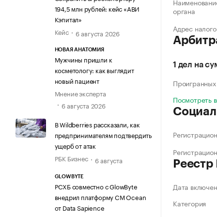
Наименование
194,5 млн рублей: кейс «АВИ
органа
Кэпитал»
Адрес налого
Кейс
6 августа 2026
Арбитр
НОВАЯ АНАТОМИЯ
Мужчины пришли к
1 дел на су
косметологу: как выглядит
новый пациент
Проигранных
Мнение эксперта
Посмотреть 
6 августа 2026
Социал
В Wildberries рассказали, как
Регистрацио
предпринимателям подтвердить
ущерб от атак
Регистрацио
РБК Бизнес
6 августа
Реестр
GLOWBYTE
РСХБ совместно с GlowByte
Дата включе
внедрил платформу CM Ocean
Категория
от Data Sapience