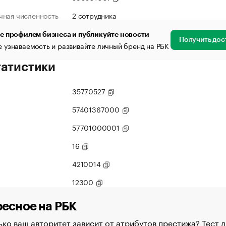
чная численность
2 сотрудника
е профилем бизнеса и публикуйте новости
Получить дос
 узнаваемость и развивайте личный бренд на РБК
татистики
35770527
57401367000
57701000001
16
4210014
12300
есное на РБК
ко ваш авторитет зависит от атрибутов престижа? Тест д