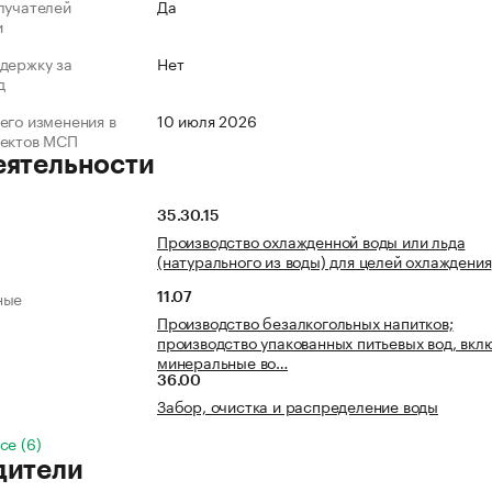
лучателей
Да
и
держку за
Нет
д
его изменения в
10 июля 2026
ъектов МСП
еятельности
35.30.15
Производство охлажденной воды или льда
(натурального из воды) для целей охлаждения
ные
11.07
Производство безалкогольных напитков;
производство упакованных питьевых вод, вкл
минеральные во…
36.00
Забор, очистка и распределение воды
се (6)
дители