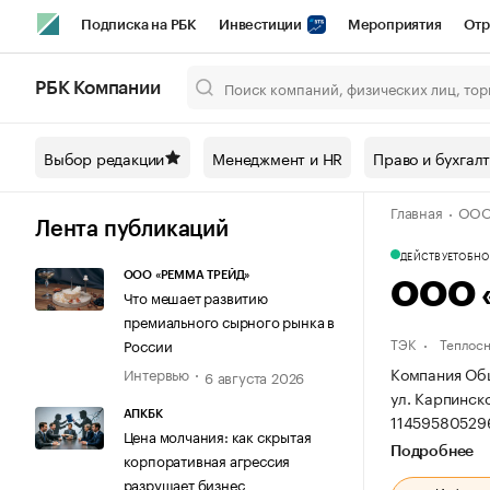
Подписка на РБК
Инвестиции
Мероприятия
Отр
Спорт
Школа управления РБК
РБК Образование
РБ
РБК Компании
Город
Стиль
Крипто
РБК Бизнес-среда
Дискусси
Выбор редакции
Менеджмент и HR
Право и бухгал
Спецпроекты СПб
Конференции СПб
Спецпроекты
Главная
ООО
Технологии и медиа
Финансы
Рынок наличной валют
Лента публикаций
ДЕЙСТВУЕТ
ОБНОВ
ООО «РЕММА ТРЕЙД»
ООО 
Что мешает развитию
премиального сырного рынка в
ТЭК
Теплос
России
Компания Общ
Интервью
6 августа 2026
ул. Карпинско
АПКБК
11459580529
Цена молчания: как скрытая
Подробнее
корпоративная агрессия
разрушает бизнес