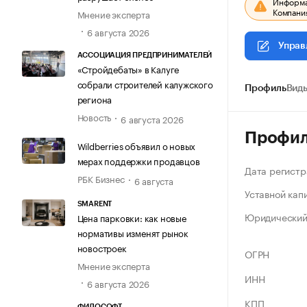
Информац
Компания
Мнение эксперта
6 августа 2026
Управ
АССОЦИАЦИЯ ПРЕДПРИНИМАТЕЛЕЙ
«Стройдебаты» в Калуге
собрали строителей калужского
Профиль
Виды
региона
Новость
6 августа 2026
Профи
Wildberries объявил о новых
мерах поддержки продавцов
Дата регистр
РБК Бизнес
6 августа
Уставной кап
SMARENT
Юридический
Цена парковки: как новые
нормативы изменят рынок
новостроек
ОГРН
Мнение эксперта
ИНН
6 августа 2026
КПП
ФИЛОСОФТ