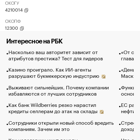
ОКОГУ
4210014
ОКОПФ
12300
Интересное на РБК
Насколько ваш авторитет зависит от
«От спо
атрибутов престижа? Тест для лидеров
глава к
Казино проиграло. Как ИИ-агенты
«Деньги
разрушают букмекерскую индустрию
Маск в 
Выживают сильнейших. Почему компании
Функции
избавляются от лучших сотрудников
основ э
Как банк Wildberries резко нарастил
ЕС раз
кредиты селлерам до атак на склады
нефти —
Сотрудники открыли новый способ вредить
Стресс 
компаниям. Зачем им это
доходов
Как налоговики ищут доходы
Что обв