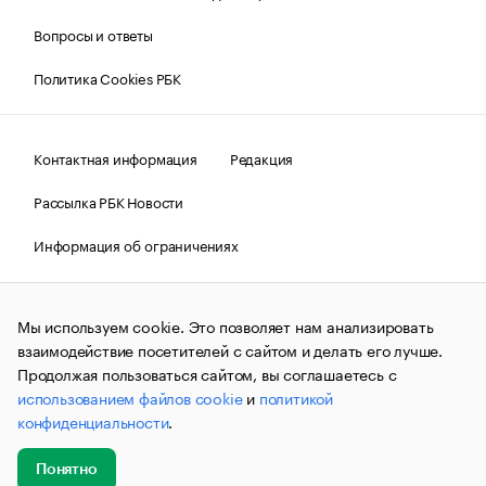
Вопросы и ответы
Политика Cookies РБК
Контактная информация
Редакция
Рассылка РБК Новости
Информация об ограничениях
Правовая информация
О соблюдении авторских прав
Мы используем cookie. Это позволяет нам анализировать
© АО «РОСБИЗНЕСКОНСАЛТИНГ»,
1995–2026.
Сообщения
и материалы информационного агентства «РБК»
взаимодействие посетителей с сайтом и делать его лучше.
(зарегистрировано Федеральной службой по надзору в сфере
Продолжая пользоваться сайтом, вы соглашаетесь с
связи, информационных технологий и массовых
использованием файлов cookie
и
политикой
коммуникаций (Роскомнадзор) 09.12.2015 за номером ИА
№ФС77-63848) сопровождаются пометкой «РБК». Отдельные
конфиденциальности
.
публикации могут содержать информацию,
не предназначенную для пользователей
до 18 лет.
companycardsfeedback@rbc.ru
Понятно