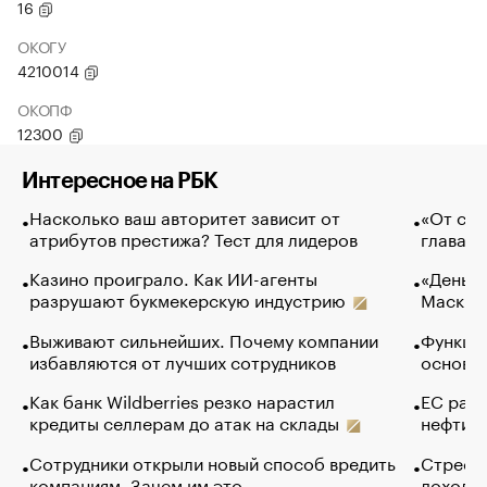
16
ОКОГУ
4210014
ОКОПФ
12300
Интересное на РБК
Насколько ваш авторитет зависит от
«От спо
атрибутов престижа? Тест для лидеров
глава к
Казино проиграло. Как ИИ-агенты
«Деньги
разрушают букмекерскую индустрию
Маск в 
Выживают сильнейших. Почему компании
Функции
избавляются от лучших сотрудников
основ э
Как банк Wildberries резко нарастил
ЕС раз
кредиты селлерам до атак на склады
нефти —
Сотрудники открыли новый способ вредить
Стресс 
компаниям. Зачем им это
доходов