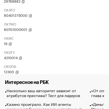
29789882
ОКАТО
80401375000
ОКТМО
80701000001
ОКФС
16
ОКОГУ
4210014
ОКОПФ
12300
Интересное на РБК
Насколько ваш авторитет зависит от
«От спор
атрибутов престижа? Тест для лидеров
глава ко
Казино проиграло. Как ИИ-агенты
«Деньги б
разрушают букмекерскую индустрию
Маск в и