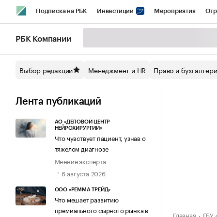
Подписка на РБК
Инвестиции
Мероприятия
Отр
Спорт
Школа управления РБК
РБК Образование
РБ
РБК Компании
Стиль
Крипто
РБК Бизнес-среда
Дискуссионный кл
Выбор редакции
Менеджмент и HR
Право и бухгалтер
Спецпроекты СПб
Конференции СПб
Спецпроекты
Технологии и медиа
Финансы
Рынок наличной валют
Лента публикаций
АО «ДЕЛОВОЙ ЦЕНТР
НЕЙРОХИРУРГИИ»
Что чувствует пациент, узнав о
тяжелом диагнозе
Мнение эксперта
6 августа 2026
ООО «РЕММА ТРЕЙД»
Что мешает развитию
премиального сырного рынка в
Главная
ГБУ