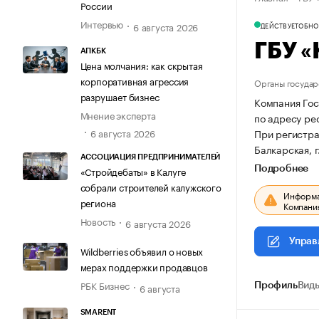
России
Интервью
6 августа 2026
ДЕЙСТВУЕТ
ОБНОВ
ГБУ 
АПКБК
Цена молчания: как скрытая
корпоративная агрессия
Органы государ
разрушает бизнес
Компания Го
Мнение эксперта
по адресу рес
При регистр
6 августа 2026
Балкарская, г
АССОЦИАЦИЯ ПРЕДПРИНИМАТЕЛЕЙ
Подробнее
«Стройдебаты» в Калуге
собрали строителей калужского
Информац
региона
Компания
Новость
6 августа 2026
Управ
Wildberries объявил о новых
мерах поддержки продавцов
РБК Бизнес
6 августа
Профиль
Виды
SMARENT