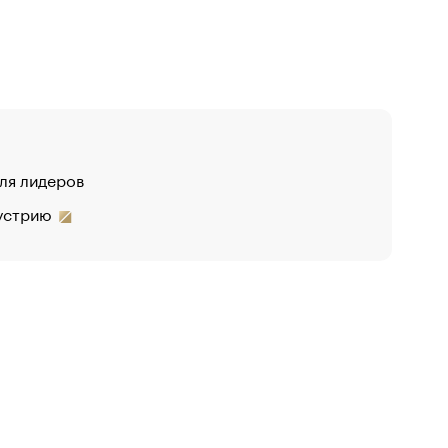
для лидеров
дустрию