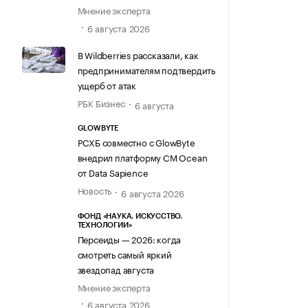
Мнение эксперта
6 августа 2026
В Wildberries рассказали, как
предпринимателям подтвердить
ущерб от атак
РБК Бизнес
6 августа
GLOWBYTE
РСХБ совместно с GlowByte
внедрил платформу CM Ocean
от Data Sapience
Новость
6 августа 2026
ФОНД «НАУКА. ИСКУССТВО.
ТЕХНОЛОГИИ»
Персеиды — 2026: когда
смотреть самый яркий
звездопад августа
Мнение эксперта
6 августа 2026