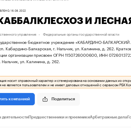
ЛЕНО, 16.08.2022
«КАББАЛКЛЕСХОЗ И ЛЕСНА
ственного управления
Федеральные органы государственной власти
сударственное бюджетное учреждение «КАБАРДИНО-БАЛКАРСКИЙ Л
п. Кабардино-Балкарская, г. Нальчик, ул. Калинина, д. 262.
Кратко
ации организации присвоен ОГРН 1150726000600, ИНН 072601372
. Нальчик, ул. Калинина, д. 262.
ия носит справочный характер и сгенерирована на основании данных из откр
 не является пользователем и не имеет деловых отношений с сервисом РБК Ко
Поделиться
лять компанией
 деятельности
Предшественники и преемники
Арбитражные дела
Г