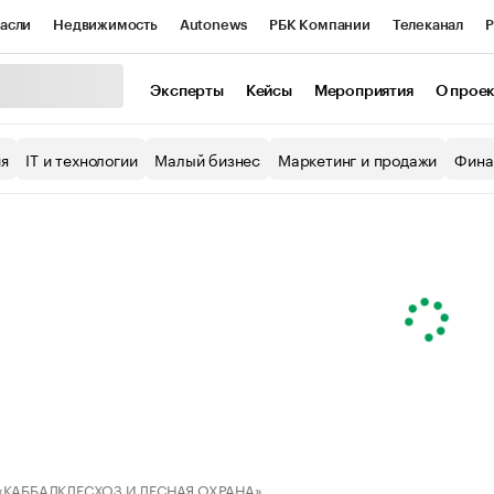
асли
Недвижимость
Autonews
РБК Компании
Телеканал
Р
К Курсы
РБК Life
Тренды
Визионеры
Национальные проекты
Эксперты
Кейсы
Мероприятия
О прое
уб
Исследования
Кредитные рейтинги
Франшизы
Газета
ия
IT и технологии
Малый бизнес
Маркетинг и продажи
Фина
Проверка контрагентов
Политика
Экономика
Бизнес
ы
 «КАББАЛКЛЕСХОЗ И ЛЕСНАЯ ОХРАНА»