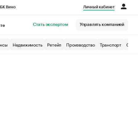
БК Вино
Личный кабинет
Город
Стать экспертом
Управлять компанией
кте
нсы
Недвижимость
Ретейл
Производство
Транспорт
Образ