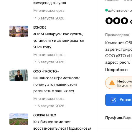
звездопад августа
Мнение эксперта
ДЕЙСТВУЕТ
ОБНОВ
6 августа 2026
ООО 
EXNODE
еСИМ Беларусь: как купить,
Производство
установить и активировать в
Компания О
2026 году
зарегистриров
Мнение эксперта
ООО «ЗТО «
адрес: респ. 
6 августа 2026
Подробнее
ООО «ПРОСТО.»
Финансовая грамотность:
Информац
почему этот навык стоит
Компания
развивать с ранних лет
Мнение эксперта
Управ
6 августа 2026
СОХРАНИ ЛЕС
Профиль
Виды
Как бизнес помогает
восстановить леса Подмосковья