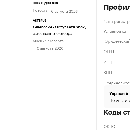
после урагана
Профи
Новость
6 августа 2026
Дата регистр
ASTERUS
Девелопмент вступает в эпоху
Уставной кап
естественного отбора
Мнение эксперта
Юридический
6 августа 2026
ОГРН
ИНН
КПП
Среднесписо
Управляйт
Повышайте
Коды с
ОКПО