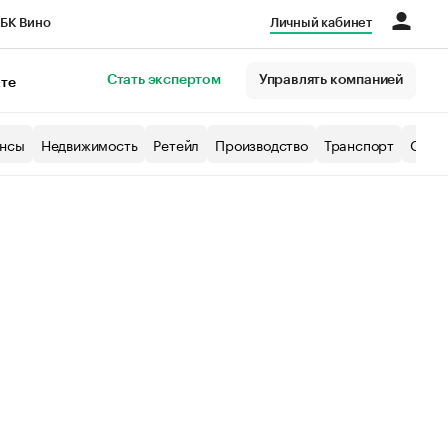
БК Вино
Личный кабинет
Город
Стать экспертом
Управлять компанией
кте
нсы
Недвижимость
Ретейл
Производство
Транспорт
Образ