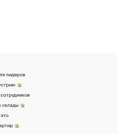
для лидеров
«От спор
дустрию
 сотрудников
на склады
 это
вартир