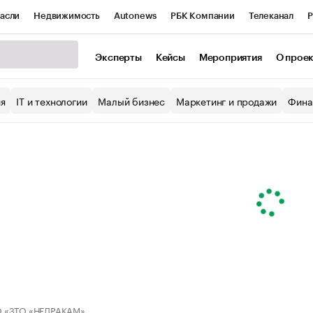
асли
Недвижимость
Autonews
РБК Компании
Телеканал
Р
К Курсы
РБК Life
Тренды
Визионеры
Национальные проекты
Эксперты
Кейсы
Мероприятия
О прое
уб
Исследования
Кредитные рейтинги
Франшизы
Газета
ия
IT и технологии
Малый бизнес
Маркетинг и продажи
Фина
Проверка контрагентов
Политика
Экономика
Бизнес
ы
 «ЗТО «НЕДРАКАМ»