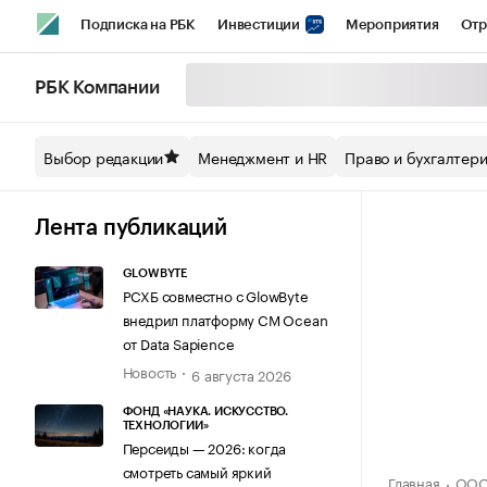
Подписка на РБК
Инвестиции
Мероприятия
Отр
Спорт
Школа управления РБК
РБК Образование
РБ
РБК Компании
Стиль
Крипто
РБК Бизнес-среда
Дискуссионный кл
Выбор редакции
Менеджмент и HR
Право и бухгалтер
Спецпроекты СПб
Конференции СПб
Спецпроекты
Технологии и медиа
Финансы
Рынок наличной валют
Лента публикаций
GLOWBYTE
РСХБ совместно с GlowByte
внедрил платформу CM Ocean
от Data Sapience
Новость
6 августа 2026
ФОНД «НАУКА. ИСКУССТВО.
ТЕХНОЛОГИИ»
Персеиды — 2026: когда
смотреть самый яркий
Главная
ООО