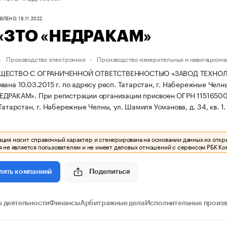
ЛЕНО, 18.11.2022
«ЗТО «НЕДРАКАМ»
Производство электроники
Производство измерительных и навигационн
БЩЕСТВО С ОГРАНИЧЕННОЙ ОТВЕТСТВЕННОСТЬЮ «ЗАВОД ТЕХНО
ана 10.03.2015 г. по адресу респ. Татарстан, г. Набережные Челны,
НЕДРАКАМ».
При регистрации организации присвоен ОГРН 115165
Татарстан, г. Набережные Челны, ул. Шамиля Усманова, д. 34, кв. 1.
ия носит справочный характер и сгенерирована на основании данных из откр
 не является пользователем и не имеет деловых отношений с сервисом РБК Ко
Поделиться
лять компанией
 деятельности
Финансы
Арбитражные дела
Исполнительные произ