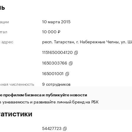
ль
ации
10 марта 2015
итал
10 000 ₽
 адрес
респ. Татарстан, г. Набережные Челны, ул. Ша
1151650004120
1650303766
165001001
чная численность
9 сотрудников
е профилем бизнеса и публикуйте новости
 узнаваемость и развивайте личный бренд на РБК
татистики
54427723