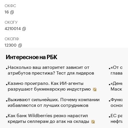
ОКФС
16
ОКОГУ
4210014
ОКОПФ
12300
Интересное на РБК
Насколько ваш авторитет зависит от
«От спо
атрибутов престижа? Тест для лидеров
глава к
Казино проиграло. Как ИИ-агенты
«Деньги
разрушают букмекерскую индустрию
Маск в 
Выживают сильнейших. Почему компании
Функции
избавляются от лучших сотрудников
основ э
Как банк Wildberries резко нарастил
ЕС раз
кредиты селлерам до атак на склады
нефти —