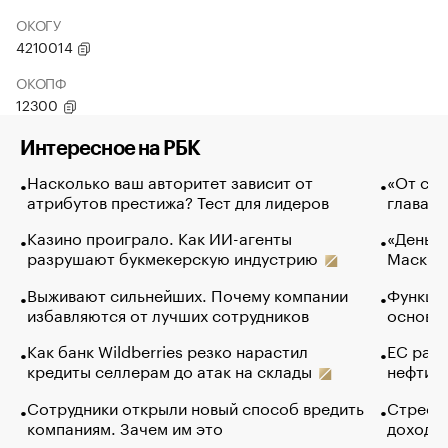
ОКОГУ
4210014
ОКОПФ
12300
Интересное на РБК
Насколько ваш авторитет зависит от
«От спо
атрибутов престижа? Тест для лидеров
глава к
Казино проиграло. Как ИИ-агенты
«Деньги
разрушают букмекерскую индустрию
Маск в 
Выживают сильнейших. Почему компании
Функции
избавляются от лучших сотрудников
основ э
Как банк Wildberries резко нарастил
ЕС раз
кредиты селлерам до атак на склады
нефти —
Сотрудники открыли новый способ вредить
Стресс 
компаниям. Зачем им это
доходов