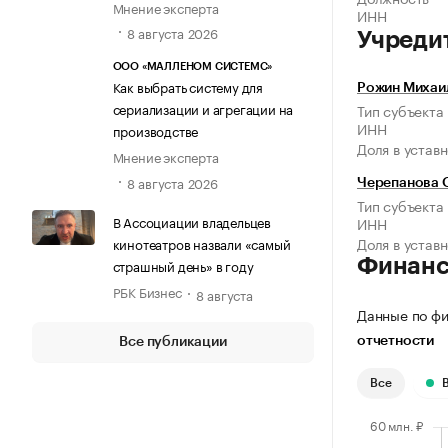
Мнение эксперта
ИНН
8 августа 2026
Учреди
ООО «МАЛЛЕНОМ СИСТЕМС»
Как выбрать систему для
Рожин Михаи
сериализации и агрегации на
Тип субъекта
ИНН
производстве
Доля в устав
Мнение эксперта
8 августа 2026
Черепанова 
Тип субъекта
В Ассоциации владельцев
ИНН
Доля в устав
кинотеатров назвали «самый
Финан
страшный день» в году
РБК Бизнес
8 августа
Данные по фи
отчетности
Все публикации
Все