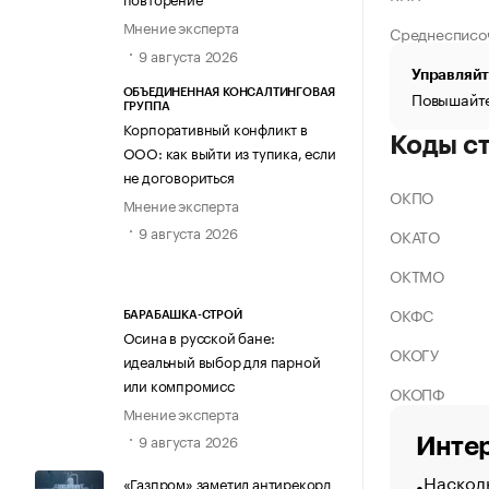
Мнение эксперта
Среднесписо
9 августа 2026
Управляйт
ОБЪЕДИНЕННАЯ КОНСАЛТИНГОВАЯ
Повышайте
ГРУППА
Корпоративный конфликт в
Коды с
ООО: как выйти из тупика, если
не договориться
ОКПО
Мнение эксперта
9 августа 2026
ОКАТО
ОКТМО
ОКФС
БАРАБАШКА-СТРОЙ
Осина в русской бане:
ОКОГУ
идеальный выбор для парной
или компромисс
ОКОПФ
Мнение эксперта
9 августа 2026
Интер
Насколь
«Газпром» заметил антирекорд