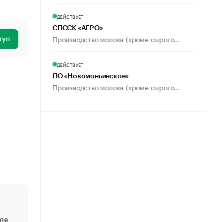
ДЕЙСТВУЕТ
СПССК «АГРО»
Производство молока (кроме сырого...
туп
ДЕЙСТВУЕТ
ПО «Новомоньинское»
Производство молока (кроме сырого...
ля
«От спорта тело стареет иначе». Как живет глава ко