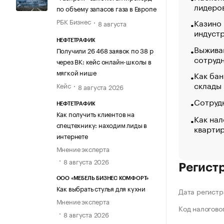
лидеро
по объему запасов газа в Европе
Казино
РБК Бизнес
8 августа
индуст
НЕФТЕТРАФИК
Выжива
Получили 26 468 заявок по 38 р
сотруд
через ВК: кейс онлайн-школы в
мягкой нише
Как бан
склады
Кейс
8 августа 2026
Сотрудн
НЕФТЕТРАФИК
Как получить клиентов на
Как нал
спецтехнику: находим лиды в
кварти
интернете
Мнение эксперта
8 августа 2026
Регист
ООО «МЕБЕЛЬ БИЗНЕС КОМФОРТ»
Как выбрать стулья для кухни
Дата регистр
Мнение эксперта
Код налогово
8 августа 2026