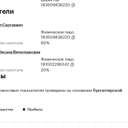
183509836220
тели
л Сергеевич
Физическое лицо
183509836220
ном капитале
60%
Оксана Вячеславовна
Физическое лицо
181002299342
ном капитале
20%
сы
нансовым показателям приведены на основании
бухгалтерской
Выручка
Прибыль