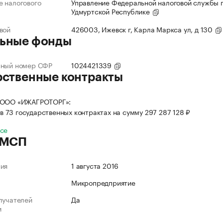
 налогового
Управление Федеральной налоговой службы 
Удмуртской Республике
вой
426003, Ижевск г, Карла Маркса ул, д 130
ьные фонды
нный номер СФР
1024421339
рственные контракты
 ООО «ИЖАГРОТОРГ»:
в 73 государственных контрактах на сумму 297 287 128 ₽
все
 МСП
ния
1 августа 2016
Микропредприятие
лучателей
Да
и