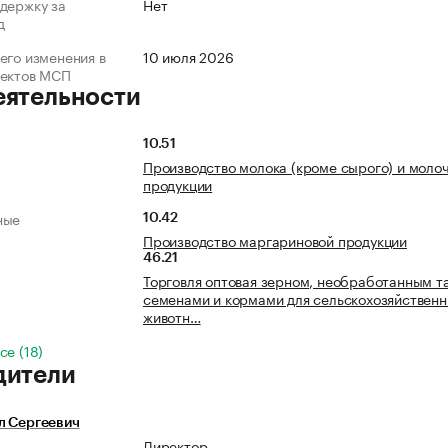
держку за
Нет
д
его изменения в
10 июля 2026
ъектов МСП
еятельности
10.51
Производство молока (кроме сырого) и моло
продукции
ные
10.42
Производство маргариновой продукции
46.21
Торговля оптовая зерном, необработанным т
семенами и кормами для сельскохозяйствен
животн…
се (18)
дители
л Сергеевич
Директор