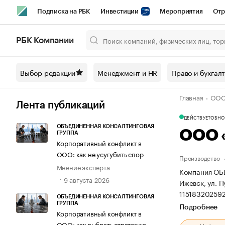
Подписка на РБК
Инвестиции
Мероприятия
Отр
Спорт
Школа управления РБК
РБК Образование
РБ
РБК Компании
Город
Стиль
Крипто
РБК Бизнес-среда
Дискусси
Выбор редакции
Менеджмент и HR
Право и бухгал
Спецпроекты СПб
Конференции СПб
Спецпроекты
Главная
ООО
Технологии и медиа
Финансы
Рынок наличной валют
Лента публикаций
ДЕЙСТВУЕТ
ОБНОВ
ОБЪЕДИНЕННАЯ КОНСАЛТИНГОВАЯ
ООО 
ГРУППА
Корпоративный конфликт в
ООО: как не усугубить спор
Производство
Мнение эксперта
Компания ОБ
9 августа 2026
Ижевск, ул. П
115183202592
ОБЪЕДИНЕННАЯ КОНСАЛТИНГОВАЯ
ГРУППА
Подробнее
Корпоративный конфликт в
ООО: как выбрать стратегию