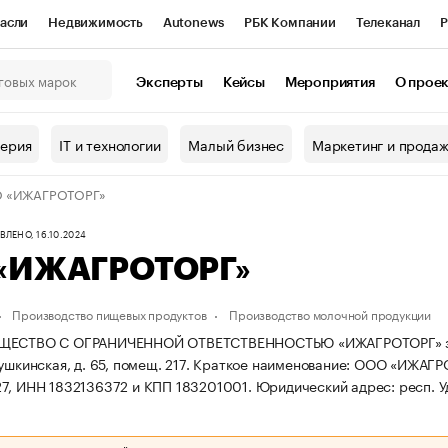
асли
Недвижимость
Autonews
РБК Компании
Телеканал
Р
К Курсы
РБК Life
Тренды
Визионеры
Национальные проекты
Эксперты
Кейсы
Мероприятия
О прое
онный клуб
Исследования
Кредитные рейтинги
Франшизы
Г
терия
IT и технологии
Малый бизнес
Маркетинг и прода
Проверка контрагентов
Политика
Экономика
Бизнес
 «ИЖАГРОТОРГ»
ы
ЛЕНО, 16.10.2024
«ИЖАГРОТОРГ»
Производство пищевых продуктов
Производство молочной продукции
ЩЕСТВО С ОГРАНИЧЕННОЙ ОТВЕТСТВЕННОСТЬЮ «ИЖАГРОТОРГ» зарегис
ушкинская, д. 65, помещ. 217.
Краткое наименование: ООО «ИЖАГР
7, ИНН 1832136372 и КПП 183201001.
Юридический адрес: респ. Удм