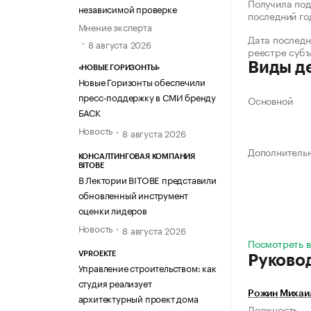
Получила под
независимой проверке
последний го
Мнение эксперта
Дата последн
8 августа 2026
реестре суб
Виды д
«НОВЫЕ ГОРИЗОНТЫ»
Новые Горизонты обеспечили
пресс-поддержку в СМИ бренду
Основной
БАСК
Новость
8 августа 2026
Дополнитель
КОНСАЛТИНГОВАЯ КОМПАНИЯ
BITOBE
В Лектории BITOBE представили
обновленный инструмент
оценки лидеров
Новость
8 августа 2026
Посмотреть в
VPROEKTE
Руково
Управление строительством: как
студия реализует
Рожин Михаи
архитектурный проект дома
Должность