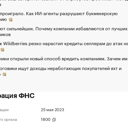
в
 проиграло. Как ИИ-агенты разрушают букмекерскую
рию
ют сильнейших. Почему компании избавляются от лучших
ников
к Wildberries резко нарастил кредиты селлерам до атак н
ики открыли новый способ вредить компаниям. Зачем им
оговики ищут доходы неработающих покупателей яхт и
р
рация ФНС
ации
25 мая 2023
го органа
1800