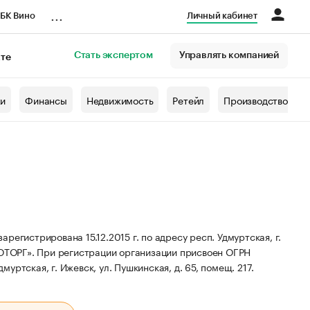
...
БК Вино
Личный кабинет
Стать экспертом
Управлять компанией
кте
азета
жи
Финансы
Недвижимость
Ретейл
Производство
трирована 15.12.2015 г. по адресу респ. Удмуртская, г.
ОТОРГ».
При регистрации организации присвоен ОГРН
уртская, г. Ижевск, ул. Пушкинская, д. 65, помещ. 217.