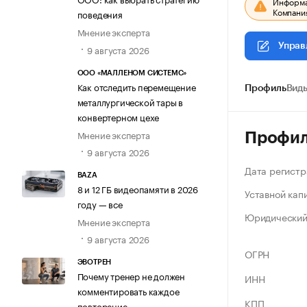
Информац
Компания
поведения
Мнение эксперта
Управ
9 августа 2026
ООО «МАЛЛЕНОМ СИСТЕМС»
Как отследить перемещение
Профиль
Виды
металлургической тары в
конвертерном цехе
Мнение эксперта
Профи
9 августа 2026
Дата регистр
BAZA
8 и 12 ГБ видеопамяти в 2026
Уставной кап
году — все
Юридический
Мнение эксперта
9 августа 2026
ОГРН
ЭВОТРЕН
Почему тренер не должен
ИНН
комментировать каждое
КПП
повторение