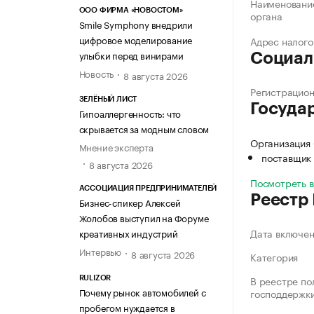
Наименование
ООО ФИРМА «НОВОСТОМ»
органа
Smile Symphony внедрили
цифровое моделирование
Адрес налого
улыбки перед винирами
Социал
Новость
8 августа 2026
Регистрацио
ЗЕЛЁНЫЙ ЛИСТ
Госуда
Гипоаллергенность: что
скрывается за модным словом
Организация
Мнение эксперта
поставщик 
8 августа 2026
Посмотреть 
АССОЦИАЦИЯ ПРЕДПРИНИМАТЕЛЕЙ
Реестр
Бизнес-спикер Алексей
Жолобов выступил на Форуме
Дата включе
креативных индустрий
Интервью
8 августа 2026
Категория
В реестре по
RULIZOR
Почему рынок автомобилей с
господдержк
пробегом нуждается в