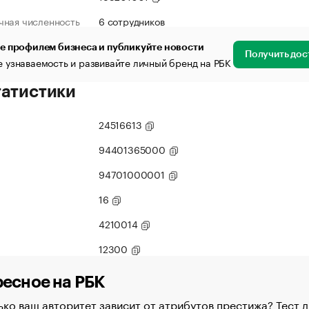
чная численность
6 сотрудников
е профилем бизнеса и публикуйте новости
Получить дос
 узнаваемость и развивайте личный бренд на РБК
татистики
24516613
94401365000
94701000001
16
4210014
12300
есное на РБК
ко ваш авторитет зависит от атрибутов престижа? Тест д