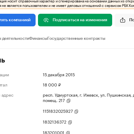
ия носит справочный характер и сгенерирована на основании данных из откр
 не является пользователем и не имеет деловых отношений с сервисом РБК Ко
Подписаться на изменения
П
лять компанией
 деятельности
Финансы
Государственные контракты
ль
ации
15 декабря 2015
итал
18 000 ₽
 адрес
респ. Удмуртская, г. Ижевск, ул. Пушкинская, д
помещ. 217
1151832025927
1832136372
183201001